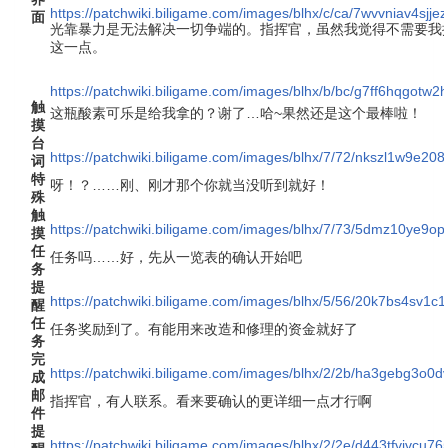
https://patchwiki.biligame.com/images/blhx/c/ca/7wvvniav4sj
面
光靠暴力是无法解决一切争端的。指挥官，虽然我觉得不需要我
这一点。
https://patchwiki.biligame.com/images/blhx/b/bc/g7ff6hqgot
触
这瓶酸素可乐是给我拿的？谢了…哈~果然还是这个最棒啦！
摸
台
https://patchwiki.biligame.com/images/blhx/7/72/nkszl1w9e208x
词
特
呀！？……刚、刚才那个你就当没听到就好！
殊
触
https://patchwiki.biligame.com/images/blhx/7/73/5dmz10ye
摸
任
任务吗……好，先从一览表的确认开始吧
务
提
https://patchwiki.biligame.com/images/blhx/5/56/20k7bs4sv1c
醒
任
任务奖励到了。有能用来改造和修理的资金就好了
务
完
https://patchwiki.biligame.com/images/blhx/2/2b/ha3gebg3o0
成
邮
指挥官，有人联系。看来要确认的更详细一点才行啊
件
提
https://patchwiki.biligame.com/images/blhx/2/2e/d443tfvivcu