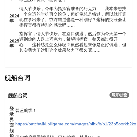
情人节快乐，今年为指挥官准备的巧克力……我本来想找
一个合适的时机再交给你，但好像总是错过，所以就打算
2024
现在拿出来了。或许错过也是一种刚好？这样的突袭会让
年
指挥官很有特别的感觉吗……
指挥官，情人节快乐。在路口偶遇，然后作为今天第一个
遇到你的人送上巧克力，希望指挥官一整天都过得开
2025
心……这种感觉怎么样呢？虽然看起来像是正好偶遇，但
年
其实我为了达到这个效果努力了很久呢……
舰船台词
舰船台词
展开/折叠
登
碧蓝航线！
录
界
https://patchwiki.biligame.com/images/blhx/b/b1/23p5oorkb2kx
面
舰
船