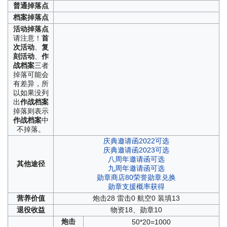
普通
掉落点
档案
掉落点
活动
掉落点
请注意！
首
次活动
、
复
刻活动
、
作
战档案
三者
掉落可能会
有差异，所
以如果没列
出
作战档案
掉落则表示
作战档案
中
不掉落。
庆典邀请函2022可选
庆典邀请函2023可选
八周年邀请函可选
其他
途径
九周年邀请函可选
勋章商店80荣誉勋章兑换
勋章支援概率获得
营养
价值
炮击28 雷击0 航空0 装填13
退役
收益
物资18、勋章10
炮击
50*20=1000