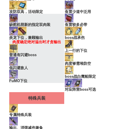
攻防双高，活动限定
鱼雷少道中泛用
缺舵机萌新的指定双肉装
鱼雷较多必带
炎龙下位，兼顾输出
boss战承伤
肉度确定绝对溢出时才贪输出
上一行的下位
普通有闪避boss
肉度够需堆防空
低闪避敌人
boss战白鹰船限定
FuMO下位
对应阵营boss可选
特殊兵装
专属特殊兵装
输出、消弹减伤兼备