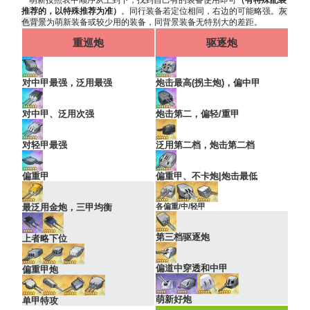
推荐的，以特殊推荐为准）
。同行装备若定位相同，右边的可能略强。
灰
色背景
为萌新装备或较少用的装备，同背景装备无特别大的差距。
重巡炮
驱逐炮
对中甲最强，泛用最强
炮击最高(拐主炮)，偏中甲
对中甲、泛用次强
炮击第二，偏轻/重甲
对轻甲最强
泛用第二档，炮击第二档
偏重甲
偏重甲、不卡炮|炮击最低
最泛用金炮，三甲均衡
各偏重/中/轻甲
第三档驱逐炮
上者略下位
偏道中穿透和中甲
偏重甲炮
萌新好炮
单甲特攻