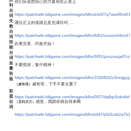
你们应该把自己的力量用在正道上
利
台
https://patchwiki.biligame.com/images/blhx/e/e0/7q7ww48mt0
词
失
通往正义的道路总是充满坎坷…..
败
台
https://patchwiki.biligame.com/images/blhx/6/62/ocwzoxhb
词
技
距离完美…歼敌开始！
能
台
https://patchwiki.biligame.com/images/blhx/9/91/jzsxzvazjef7
词
血
不要慌张，集中精神！
量
告
https://patchwiki.biligame.com/images/blhx/2/26/82t2z3resjg
急
威奇塔，下手不要太重了
（
威奇塔
）
彩
蛋
https://patchwiki.biligame.com/images/blhx/0/07/dq8qv5okvb
台
感觉，我跟你很合得来啊
（
克利夫兰
）
词
https://patchwiki.biligame.com/images/blhx/d/d7/p5t3cob2q7