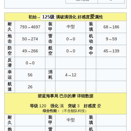
爱
125级
初始→
满破满强化
好感度
属性
耐
装
装
中型
793→4697
68→186
久
甲
填
炮
雷
机
50→274
0→0
9→59
击
击
动
防
航
命
49→266
0→0
45→139
空
空
中
反
0→0
潜
幸
消
56
4→12
运
耗
航
26
速
碧蓝海事局
巴尔的摩
详细数据
等级
120
强化
满
突破
3
好感度
爱
综合性能：
（不含舰队科技）
耐
装
装
中型
久
甲
填
炮
雷
机