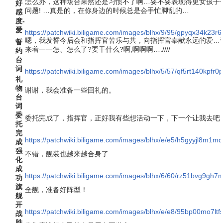
怎么办，这种场合果然还是习惯不了啊…要不要表现得更女孩子
好
问题! …真是的，在你身边的时候总是会手忙脚乱的…
感
度-
爱
https://patchwiki.biligame.com/images/blhx/9/95/gpyqx34k23
嗯，我发誓今后会和指挥官苦乐与共，向指挥官奉献永远的爱…
誓
来着一一怎、怎么了?要干什么?啊,啊啊啊….////
约
台
词
https://patchwiki.biligame.com/images/blhx/5/57/qf5rt140kp
礼
物
谢谢，我会准备一些回礼的。
台
词
委
委托完成了，指挥官，正好我有些想活动一下，下一个让我去吧
托
完
https://patchwiki.biligame.com/images/blhx/e/e5/h5gyyjl8m1
成
强
不错，舰装也越来越合身了
化
成
https://patchwiki.biligame.com/images/blhx/6/60/rz51bvg9gh
功
旗
全舰，准备好阵型！
舰
开
https://patchwiki.biligame.com/images/blhx/e/e8/95bp00mo7l
战
胜