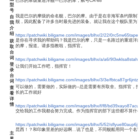
巴尔的摩级重巡洋舰—巴尔的摩，舷号CA-68
型
号
我是巴尔的摩级的命名舰，巴尔的摩。由于是在非海军条约限制
自
舰，因此配备了许多当时最先进的装备。就让我在这个舰队里为
我
介
绍
https://patchwiki.biligame.com/images/blhx/2/22/0rc5nw65tap
是你在寻求我的帮助吗？我是巴尔的摩，只是一名路过的重巡洋
获
的摩，报道。请多指教啦，指挥官。
取
台
词
https://patchwiki.biligame.com/images/blhx/a/a6/9l3wklsa8s
登
让我们开始工作吧，指挥官！
录
台
https://patchwiki.biligame.com/images/blhx/3/3e/fbtca87gr6
词
可以做的，需要做的，实际做的--总是需要有所取舍。指挥官，
查
长的工作就好
看
详
情
https://patchwiki.biligame.com/images/blhx/f/f8/bd39xayo87
交给我的工作我都会努力完成。作为指挥官的部下这些都不算什
https://patchwiki.biligame.com/images/blhx/5/52/sflyue80aup
昆西！？和印象里差的好远啊…说了也是，不同舰船用同一个名
主
界