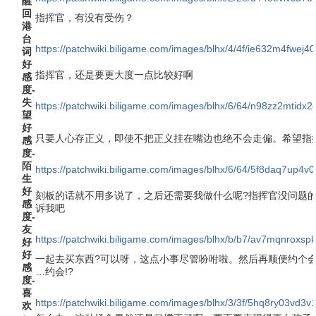
醒
回
指挥官，有没有受伤？
港
台
https://patchwiki.biligame.com/images/blhx/4/4f/ie632m4fwe
词
好
指挥官，还是要更大度一点比较好啊
感
度-
失
https://patchwiki.biligame.com/images/blhx/6/64/n98zz2mtidx
望
好
只要人心存正义，即使不把正义挂在嘴边也绝不会走偏。希望指
感
度-
陌
https://patchwiki.biligame.com/images/blhx/6/64/5f8daq7up
生
好
刻板的话就不用多说了，之后还需要我做什么呢?指挥官没问题
感
诉我吧
度-
友
https://patchwiki.biligame.com/images/blhx/b/b7/av7mqnroxs
好
好
一起去买东西?可以呀，这点小事尽管吩咐啦。然后再顺便约个会什
感
…约会!?
度-
喜
https://patchwiki.biligame.com/images/blhx/3/3f/5hq8ry03vd
欢