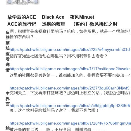
放学后的ACE
Black Ace
夜风Minuet
ACE的旅行记
迅疾的蓝星
【誓约】微风拂过之时
啊，指挥官是来视察社团的吗？哈哈，如你所见，就是一个很单纯
皮
怪的东西哦？…
肤
描
述
https://patchwiki.biligame.com/images/blhx/2/28/n4myysrmtm0
查
指挥官知道社团活动在哪里吗？用不用我带你去看看？
看
详
https://patchwiki.biligame.com/images/blhx/1/17/axifiepoe2ibwo
情
这里的社团都是兴趣第一，谁都能加入的。指挥官要不要也参加一
https://patchwiki.biligame.com/images/blhx/2/27/3qu60arh3l4jw
克利夫兰！下次再来打篮球吧？那边叫上独立的话，我这边也叫匹
主
界
面
https://patchwiki.biligame.com/images/blhx/c/c9/fjgpbfg9prf38t5
噢，这个饮料是给我的吗？谢了，我就不客气啦！
https://patchwiki.biligame.com/images/blhx/1/18/4v7o766hhqm
触
被汗弄的有点透……啊，不好意思…谢谢提醒…………