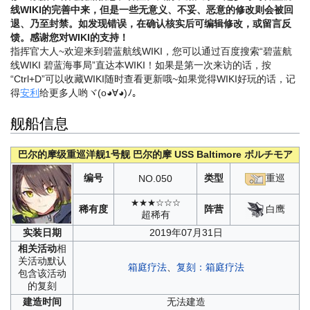
线WIKI的完善中来，但是一些无意义、不妥、恶意的修改则会被回
退、乃至封禁。如发现错误，在确认核实后可编辑修改，或留言反
馈。感谢您对WIKI的支持！
指挥官大人~欢迎来到碧蓝航线WIKI，您可以通过百度搜索“碧蓝航
线WIKI 碧蓝海事局”直达本WIKI！如果是第一次来访的话，按
“Ctrl+D”可以收藏WIKI随时查看更新哦~
如果觉得WIKI好玩的话，记
得
安利
给更多人哟ヾ(o◕∀◕)ﾉ。
舰船信息
巴尔的摩级重巡洋舰1号舰
巴尔的摩
USS Baltimore
ボルチモア
编号
类型
重巡
NO.
050
★★★☆☆☆
白鹰
稀有度
阵营
超稀有
实装
日期
2019年07月31日
相关
活动
相
关活动默认
箱庭疗法
、
复刻：箱庭疗法
包含该活动
的复刻
建造
时间
无法建造