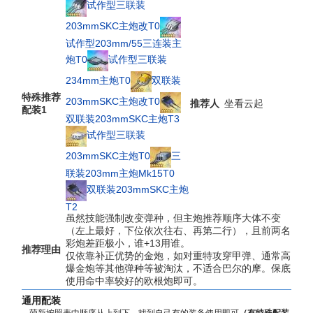
试作型三联装
203mmSKC主炮改T0
试作型203mm/55三连装主
炮T0
试作型三联装
234mm主炮T0
双联装
特殊推荐
203mmSKC主炮改T0
推荐人
坐看云起
配装1
双联装203mmSKC主炮T3
试作型三联装
203mmSKC主炮T0
三
联装203mm主炮Mk15T0
双联装203mmSKC主炮
T2
虽然技能强制改变弹种，但主炮推荐顺序大体不变
（左上最好，下位依次往右、再第二行），且前两名
彩炮差距极小，谁+13用谁。
推荐理由
仅依靠补正优势的金炮，如对重特攻穿甲弹、通常高
爆金炮等其他弹种等被淘汰，不适合巴尔的摩。保底
使用命中率较好的欧根炮即可。
通用配装
萌新按照表中顺序从上到下，找到自己有的装备使用即可
（有特殊配装