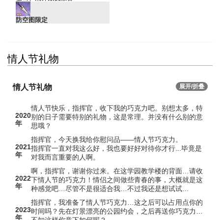
防空图限定
情人节礼物
情人节礼物
展开/折叠
情人节快乐，指挥官，收下我的巧克力吧。别想太多，特
2020
别的日子需要特别的礼物，这是常理。并没有什么别的意
年
思哦？
指挥官，今天换我给你慰问品——情人节巧克力。
2021
指挥官一直对我这么好，我也要好好对待你才行...毕竟是
年
对我而言重要的人啊。
啊，指挥官，谢谢你过来。在这学园教学楼的背面…请收
2022
下情人节的巧克力！情侣之间做些青春的事，大概就是这
年
种感觉吧…尽管不是很适合我…不过我还是想试试…
指挥官，我准备了情人节巧克力…这之后可以占用点你的
2023
时间吗？先在灯景漂亮的公园约会，之后再送你巧克力…
年
不知这样你意下如何呢？