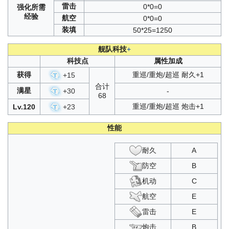
雷击
0*0=0
强化
所需
经验
航空
0*0=0
装填
50*25=1250
舰队科技
+
科技点
属性加成
获得
重巡/重炮/超巡 耐久+1
+
15
合计
满星
+
30
-
68
重巡/重炮/超巡 炮击+1
Lv.120
+
23
性能
耐久
A
防空
B
机动
C
航空
E
雷击
E
炮击
B