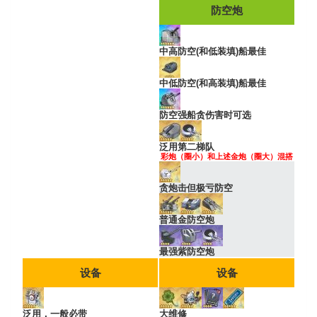
防空炮
中高防空(和低装填)船最佳
中低防空(和高装填)船最佳
防空强船贪伤害时可选
泛用第二梯队
彩炮（圈小）和上述金炮（圈大）混搭
贪炮击但极亏防空
普通金防空炮
最强紫防空炮
设备
设备
泛用，一般必带
大维修