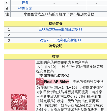
设备
5
-
-
-
特殊兵装
6
-
-
-
注
水面鱼雷底座+1与航母机库+1并不增加武器数
初始装备
三联装203mm主炮改进型T1
1
2
-
双管20mm厄利孔高射炮T1
3
装备说明
技能
主炮的弹药种类更换为专属穿甲弹
Lv.1（Lv.10），对护甲伤害比例随技能等级
提高而提高
（专属特殊兵装强化）
Final-AP-Ride+
：主炮的弹药种类更换
为特殊穿甲弹Lv.1（Lv.10），特殊穿甲弹的
对护甲比例随技能等级提高而提高，特殊穿
甲弹命中敌人时有1.0%（3.5%）概率附加
【弱点暴露】状态：受到的炮击伤害提高
8%，持续8秒；战斗开始后15秒及之后每20
秒触发，自身在接下来3秒进入隐身状态，期