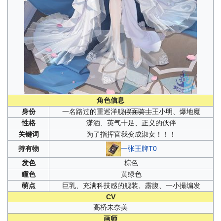
角色信息
身份
一名路过的重巡洋舰
假面骑士
王小明
、
爆地魔
性格
潇洒、英气十足、正义的伙伴
关键词
为了指挥官我变成淑女！！！
一张王牌T0
持有物
发色
棕色
瞳色
黄绿色
萌点
巨乳、充满科技感的舰装、露腹、一小撮编发
CV
高桥未奈美
画师