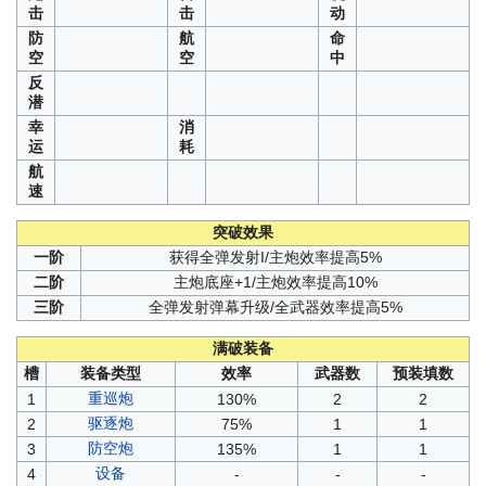
击
击
动
防
航
命
空
空
中
反
潜
幸
消
运
耗
航
速
突破效果
一阶
获得全弹发射I/主炮效率提高5%
二阶
主炮底座+1/主炮效率提高10%
三阶
全弹发射弹幕升级/全武器效率提高5%
满破装备
槽
装备类型
效率
武器数
预装填数
重巡炮
1
130%
2
2
驱逐炮
2
75%
1
1
防空炮
3
135%
1
1
设备
4
-
-
-