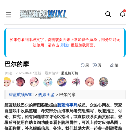
如果打开页面显示缩略图创建出错，请点击
刷新
或页面右上WIKI功
如果你看到本段文字，说明该页面未正常加载全局JS，部分功能无
能中的刷新按钮清除页面缓存并刷新，如果还有问题，请多尝试几
刷新
法使用，请点击
重新加载页面。
次。
巴尔的摩
刷
历
编
阅读
2026-06-07
更新
最新编辑:
尼克妮可妮
跳
跳
页面贡献者 :
到
到
导
搜
碧蓝航线WIKI
>
舰娘图鉴
>
巴尔的摩
航
索
碧蓝航线
巴尔的摩
图鉴数据由
碧蓝海事局
成员、众热心网友、玩家
自游戏中收集整理，考究部分由海事局考究组编写，欢迎指正、讨
论、探究，如有问题请在评论区指出，或直接联系页面贡献者。登
录后可使用自助查询功能查看各阶段属性，可以上传对应弹幕图，
修正数据，补充舰船信息、备注。我们鼓励大家一起参与到碧蓝航