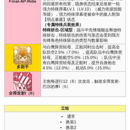
Final-AP-Ride
间回避所有伤害，隐身状态结束后发射一轮
强力特殊弹幕LV.1（LV.10）（威力依据技能
等级），强力特殊弹幕使被命中的敌人附加
【弱点暴露】状态
（专属特殊兵装效果）
特殊斩击-区域型
：战斗中先锋领舰会释放特
殊斩击，特殊斩击的伤害与形态会受到我方
先锋角色特殊斩击的类型与数量影响
与白鹰阵营轻母、正航同时出击时，提高全
队防空2.5%（7.0%），提高队伍中白鹰阵营
轻母、正航航空5.0%（15.0%）；队伍中没
有白鹰阵营轻母及正航时，提升自身炮击
多面手
4.5%（12.0%）、机动5.0%（15.0%）
主炮每进行12（8）次攻击，触发全弹发射-
巴尔的摩I（II）
全弹发射I（II）
立绘
通常
换装1
换装2