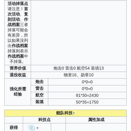
活动
掉落点
请注意！
首
次活动
、
复
刻活动
、
作
战档案
三者
掉落可能会
有差异，所
以如果没列
出
作战档案
掉落则表示
作战档案
中
不掉落。
营养
价值
炮击0 雷击0 航空54 装填13
退役
收益
物资16、勋章10
炮击
0*0=0
雷击
0*0=0
强化
所需
经验
航空
81*30=2430
装填
50*35=1750
舰队科技
+
科技点
属性加成
获得
+