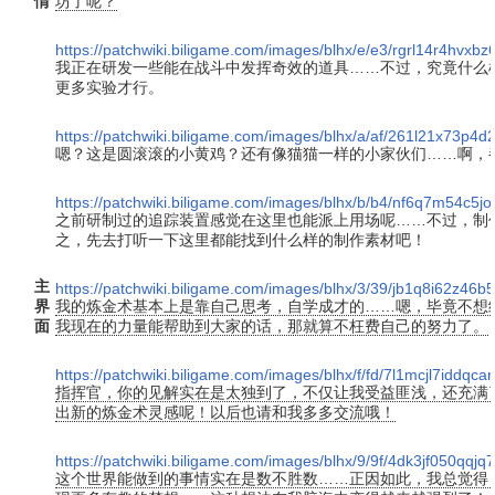
情
坊了呢？
https://patchwiki.biligame.com/images/blhx/e/e3/rgrl14r4hvx
我正在研发一些能在战斗中发挥奇效的道具……不过，究竟什么
更多实验才行。
https://patchwiki.biligame.com/images/blhx/a/af/261l21x73p
嗯？这是圆滚滚的小黄鸡？还有像猫猫一样的小家伙们……啊，
https://patchwiki.biligame.com/images/blhx/b/b4/nf6q7m54c5j
之前研制过的追踪装置感觉在这里也能派上用场呢……不过，制
之，先去打听一下这里都能找到什么样的制作素材吧！
主
https://patchwiki.biligame.com/images/blhx/3/39/jb1q8i62z4
界
我的炼金术基本上是靠自己思考，自学成才的……嗯，毕竟不想
面
我现在的力量能帮助到大家的话，那就算不枉费自己的努力了。
https://patchwiki.biligame.com/images/blhx/f/fd/7l1mcjl7iddqc
指挥官，你的见解实在是太独到了，不仅让我受益匪浅，还充满
出新的炼金术灵感呢！以后也请和我多多交流哦！
https://patchwiki.biligame.com/images/blhx/9/9f/4dk3jf050qqj
这个世界能做到的事情实在是数不胜数……正因如此，我总觉得