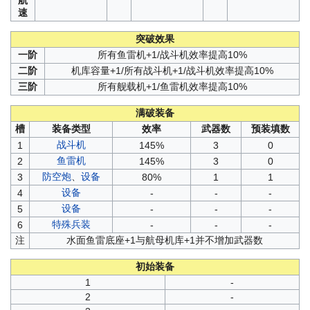
航
速
突破效果
一阶
所有鱼雷机+1/战斗机效率提高10%
二阶
机库容量+1/所有战斗机+1/战斗机效率提高10%
三阶
所有舰载机+1/鱼雷机效率提高10%
满破装备
槽
装备类型
效率
武器数
预装填数
战斗机
1
145%
3
0
鱼雷机
2
145%
3
0
防空炮
、
设备
3
80%
1
1
设备
4
-
-
-
设备
5
-
-
-
特殊兵装
6
-
-
-
注
水面鱼雷底座+1与航母机库+1并不增加武器数
初始装备
1
-
2
-