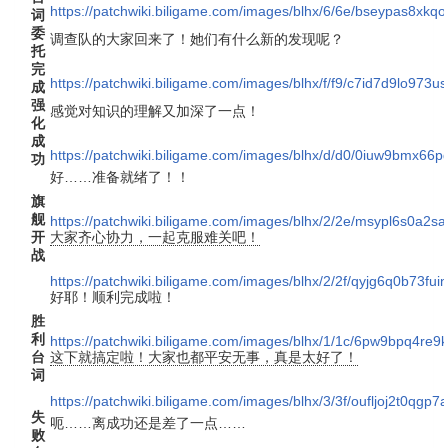
https://patchwiki.biligame.com/images/blhx/6/6e/bseypas8xk
词
委
调查队的大家回来了！她们有什么新的发现呢？
托
完
https://patchwiki.biligame.com/images/blhx/f/f9/c7id7d9lo973
成
强
感觉对知识的理解又加深了一点！
化
成
https://patchwiki.biligame.com/images/blhx/d/d0/0iuw9bmx66
功
好……准备就绪了！！
旗
舰
https://patchwiki.biligame.com/images/blhx/2/2e/msypl6s0a
开
大家齐心协力，一起克服难关吧！
战
https://patchwiki.biligame.com/images/blhx/2/2f/qyjg6q0b73fui
好耶！顺利完成啦！
胜
利
https://patchwiki.biligame.com/images/blhx/1/1c/6pw9bpq4re
台
这下就搞定啦！大家也都平安无事，真是太好了！
词
https://patchwiki.biligame.com/images/blhx/3/3f/oufljoj2t0qg
失
呃……离成功还是差了一点……
败