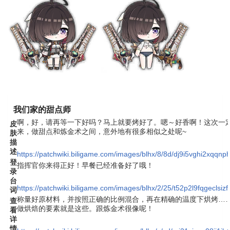
我们家的甜点师
啊，好，请再等一下好吗？马上就要烤好了。嗯～好香啊！这次一
皮
来，做甜点和炼金术之间，意外地有很多相似之处呢~
肤
描
述
https://patchwiki.biligame.com/images/blhx/8/8d/dj9i5vghi2xqqn
登
指挥官你来得正好！早餐已经准备好了哦！
录
台
https://patchwiki.biligame.com/images/blhx/2/25/t52p2l9fqgeclsi
词
称量好原材料，并按照正确的比例混合，再在精确的温度下烘烤…
查
做烘焙的要素就是这些。跟炼金术很像呢！
看
详
情