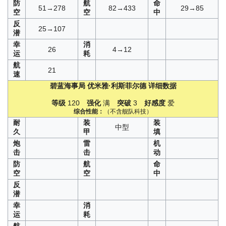
防
航
命
51→278
82→433
29→85
空
空
中
反
25→107
潜
幸
消
26
4→12
运
耗
航
21
速
碧蓝海事局
优米雅·利斯菲尔德
详细数据
等级
120
强化
满
突破
3
好感度
爱
综合性能：
（不含舰队科技）
耐
装
装
中型
久
甲
填
炮
雷
机
击
击
动
防
航
命
空
空
中
反
潜
幸
消
运
耗