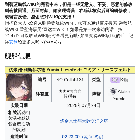
到碧蓝航线WIKI的完善中来，但是一些无意义、不妥、恶意的修改
则会被回退、乃至封禁。如发现错误，在确认核实后可编辑修改，
或留言反馈。感谢您对WIKI的支持！
指挥官大人~欢迎来到碧蓝航线WIKI，您可以通过百度搜索“碧蓝航
线WIKI 碧蓝海事局”直达本WIKI！如果是第一次来访的话，按
“Ctrl+D”可以收藏WIKI随时查看更新哦~
如果觉得WIKI好玩的话，记
得
安利
给更多人哟ヾ(o◕∀◕)ﾉ。
舰船信息
优米雅·利斯菲尔德
Yumia Liessfeldt
ユミア・リースフェルト
编号
类型
轻航
NO.
Collab131
Atelier
★★★☆☆☆
稀有度
阵营
超稀有
Yumia
实装
日期
2025年07月24日
相关
活动
相
关活动默认
炼金术士与天际交汇之塔
包含该活动
的复刻
建造
时间
02:23:00（期间限定）