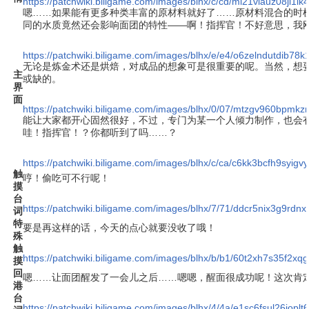
https://patchwiki.biligame.com/images/blhx/c/cd/mi21viauz08ji1
嗯……如果能有更多种类丰富的原材料就好了……原材料混合的时
同的水质竟然还会影响面团的特性——啊！指挥官！不好意思，我
https://patchwiki.biligame.com/images/blhx/e/e4/o6zelndutdib
无论是炼金术还是烘焙，对成品的想象可是很重要的呢。当然，想
主
或缺的。
界
面
https://patchwiki.biligame.com/images/blhx/0/07/mtzgv960bpm
能让大家都开心固然很好，不过，专门为某一个人倾力制作，也会
哇！指挥官！？你都听到了吗……？
https://patchwiki.biligame.com/images/blhx/c/ca/c6kk3bcfh9syigvy
触
哼！偷吃可不行呢！
摸
台
https://patchwiki.biligame.com/images/blhx/7/71/ddcr5nix3g9rdn
词
特
要是再这样的话，今天的点心就要没收了哦！
殊
触
https://patchwiki.biligame.com/images/blhx/b/b1/60t2xh7s35f2xq
摸
回
嗯……让面团醒发了一会儿之后……嗯嗯，醒面很成功呢！这次肯
港
台
https://patchwiki.biligame.com/images/blhx/4/4a/e1sc6fsul26jop