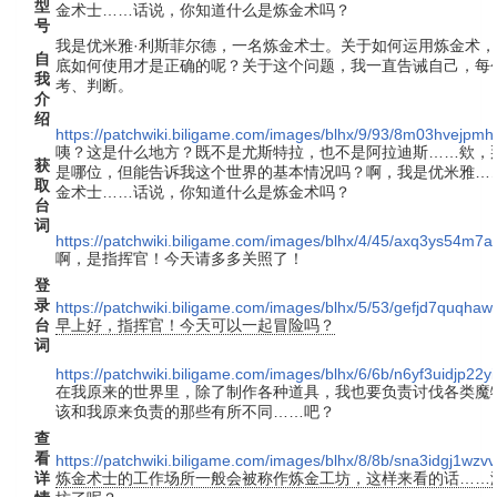
型
金术士……话说，你知道什么是炼金术吗？
号
我是优米雅·利斯菲尔德，一名炼金术士。关于如何运用炼金术
自
底如何使用才是正确的呢？关于这个问题，我一直告诫自己，每
我
考、判断。
介
绍
https://patchwiki.biligame.com/images/blhx/9/93/8m03hvejpm
咦？这是什么地方？既不是尤斯特拉，也不是阿拉迪斯……欸，
获
是哪位，但能告诉我这个世界的基本情况吗？啊，我是优米雅…
取
金术士……话说，你知道什么是炼金术吗？
台
词
https://patchwiki.biligame.com/images/blhx/4/45/axq3ys54m
啊，是指挥官！今天请多多关照了！
登
录
https://patchwiki.biligame.com/images/blhx/5/53/gefjd7quqh
台
早上好，指挥官！今天可以一起冒险吗？
词
https://patchwiki.biligame.com/images/blhx/6/6b/n6yf3uidjp22y
在我原来的世界里，除了制作各种道具，我也要负责讨伐各类魔
该和我原来负责的那些有所不同……吧？
查
看
https://patchwiki.biligame.com/images/blhx/8/8b/sna3idgj1w
详
炼金术士的工作场所一般会被称作炼金工坊，这样来看的话……