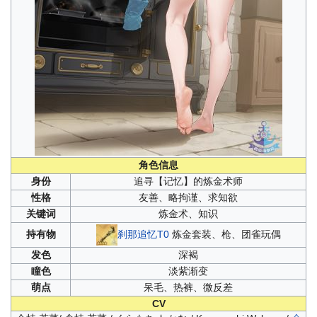
角色信息
身份
追寻【记忆】的炼金术师
性格
友善、略拘谨、求知欲
关键词
炼金术、知识
刹那追忆T0
炼金套装、枪、团雀玩偶
持有物
发色
深褐
瞳色
淡紫渐变
萌点
呆毛、热裤、微反差
CV