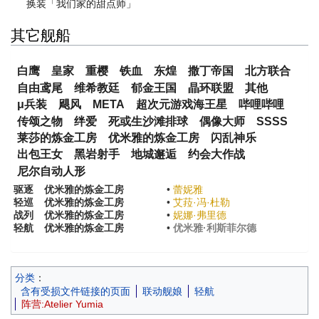
换装「我们家的甜点师」
其它舰船
白鹰
皇家
重樱
铁血
东煌
撒丁帝国
北方联合
自由鸢尾
维希教廷
郁金王国
晶环联盟
其他
μ兵装
飓风
META
超次元游戏海王星
哔哩哔哩
传颂之物
绊爱
死或生沙滩排球
偶像大师
SSSS
莱莎的炼金工房
优米雅的炼金工房
闪乱神乐
出包王女
黑岩射手
地城邂逅
约会大作战
尼尔自动人形
驱逐
优米雅的炼金工房
•
蕾妮雅
轻巡
优米雅的炼金工房
•
艾菈·冯·杜勒
战列
优米雅的炼金工房
•
妮娜·弗里德
轻航
优米雅的炼金工房
•
优米雅·利斯菲尔德
分类
：
含有受损文件链接的页面
联动舰娘
轻航
阵营:Atelier Yumia