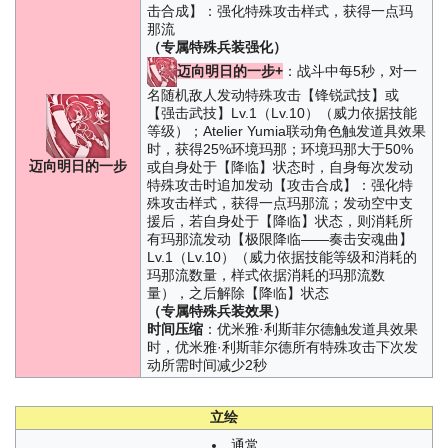
击合成】：强化特殊攻击样式，获得一点玛
那流
（专属特殊兵装强化）
迈向明日的一步+
：战斗中每5秒，对一
名随机敌人发动特殊攻击【锋锐武技】或
【强击武技】Lv.1（Lv.10）（威力依据技能
等级）；Atelier Yumia联动角色触发道具效果
时，获得25%环境玛那；环境玛那大于50%
迈向明日的一步
或自身处于【降临】状态时，自身每次发动
特殊攻击时追加发动【攻击合成】：强化特
殊攻击样式，获得一点玛那流；发动空中支
援后，若自身处于【降临】状态，则消耗所
有玛那流发动【极限降临——奏击安魂曲】
Lv.1（Lv.10）（威力依据技能等级和消耗的
玛那流数量，样式依据消耗的玛那流数
量），之后解除【降临】状态
（专属特殊兵装效果）
时间压缩
：优米雅·利斯菲尔德触发道具效果
时，优米雅·利斯菲尔德所有特殊攻击下次发
动所需时间减少2秒
立绘
通常