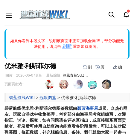
如果打开页面显示缩略图创建出错，请点击
刷新
或页面右上WIKI功
如果你看到本段文字，说明该页面未正常加载全局JS，部分功能无
能中的刷新按钮清除页面缓存并刷新，如果还有问题，请多尝试几
刷新
法使用，请点击
重新加载页面。
次。
优米雅·利斯菲尔德
刷
历
编
阅读
2026-06-07
更新
最新编辑:
涼風青葉SUZUKAZEAOBA
跳
跳
页面贡献者 :
到
到
导
搜
碧蓝航线WIKI
>
舰娘图鉴
>
优米雅·利斯菲尔德
航
索
碧蓝航线
优米雅·利斯菲尔德
图鉴数据由
碧蓝海事局
成员、众热心网
友、玩家自游戏中收集整理，考究部分由海事局考究组编写，欢迎
指正、讨论、探究，如有问题请在评论区指出，或直接联系页面贡
献者。登录后可使用自助查询功能查看各阶段属性，可以上传对应
弹幕图，修正数据，补充舰船信息、备注。我们鼓励大家一起参与