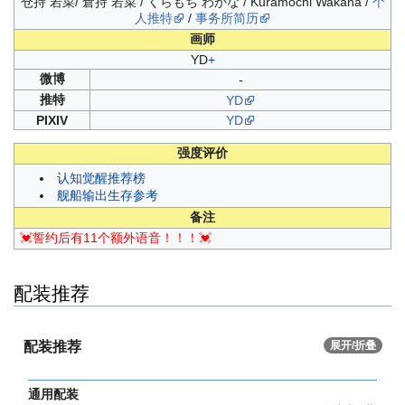
仓持 若菜/ 倉持 若菜 / くらもち わかな / Kuramochi Wakana /
个
人推特
/
事务所简历
画师
YD
+
微博
-
推特
YD
PIXIV
YD
强度评价
认知觉醒推荐榜
舰船输出生存参考
备注
💓誓约后有11个额外语音！！！💓
配装推荐
配装推荐
展开/折叠
通用配装