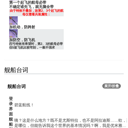
第一个起飞的航母必带
不确定谁先飞，就无脑全带
由于特效不叠加，故第2、3个起飞的航
母仅需看兵装属性：
加机动，防跨射
加防空，防飞机
烈弓特效有希望时，第2、3的航母必带
但5架飞机比较苛刻，一般不强求
舰船台词
舰船台词
展开/折叠
登
录
碧蓝航线！
界
面
舰
咦？这是什么地方？既不是尤斯特拉，也不是阿拉迪斯……欸，
船
是哪位，但能告诉我这个世界的基本情况吗？啊，我是优米雅…