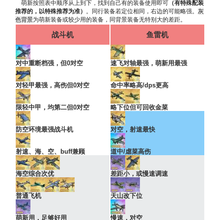
萌新按照表中顺序从上到下，找到自己有的装备使用即可
（有特殊配装
推荐的，以特殊推荐为准）
。同行装备若定位相同，右边的可能略强。
灰
色背景
为萌新装备或较少用的装备，同背景装备无特别大的差距。
战斗机
鱼雷机
对中重断档强，但0对空
速飞对轴最强，萌新用最强
对轻甲最强，高伤但0对空
命中率略高/dps更高
限轻中甲，均第二但0对空
略下位但可回收金菜
防空环境最强战斗机
对空，射速最快
射速、海、空、buff兼顾
道中/虐菜高伤
海空综合次优
差距小，或慢速调速
普通飞机
天山改下位
萌新用，足够好用
慢速，对空