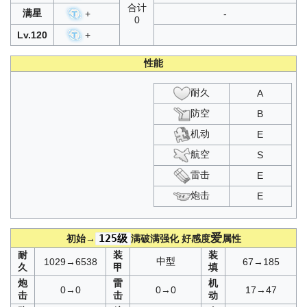
合计
满星
+
-
0
Lv.120
+
性能
耐久
A
防空
B
机动
E
航空
S
雷击
E
炮击
E
爱
125级
初始→
满破满强化
好感度
属性
耐
装
装
中型
1029→6538
67→185
久
甲
填
炮
雷
机
0→0
0→0
17→47
击
击
动