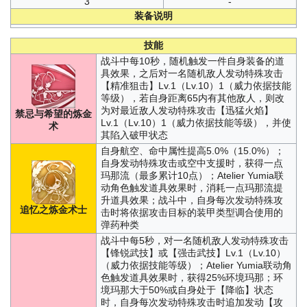
3
-
装备说明
技能
战斗中每10秒，随机触发一件自身装备的道
具效果，之后对一名随机敌人发动特殊攻击
【精准狙击】Lv.1（Lv.10）1（威力依据技能
等级），若自身距离65内有其他敌人，则改
为对最近敌人发动特殊攻击【迅猛火焰】
禁忌与希望的炼金
Lv.1（Lv.10）1（威力依据技能等级），并使
术
其陷入破甲状态
自身航空、命中属性提高5.0%（15.0%）；
自身发动特殊攻击或空中支援时，获得一点
玛那流（最多累计10点）；Atelier Yumia联
动角色触发道具效果时，消耗一点玛那流提
升道具效果；战斗中，自身每次发动特殊攻
追忆之炼金术士
击时将依据攻击目标的装甲类型调合使用的
弹药种类
战斗中每5秒，对一名随机敌人发动特殊攻击
【锋锐武技】或【强击武技】Lv.1（Lv.10）
（威力依据技能等级）；Atelier Yumia联动角
色触发道具效果时，获得25%环境玛那；环
境玛那大于50%或自身处于【降临】状态
时，自身每次发动特殊攻击时追加发动【攻