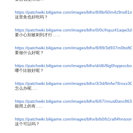
https://patchwiki.biligame.com/images/blhx/8/8b/60m4z9ns81
这里鱼也好吃吗？
https://patchwiki.biligame.com/images/blhx/0/0c/hquz41aqw3zl
要小心别被刺到才行……
https://patchwiki.biligame.com/images/blhx/8/89/3d937m0bsft
要做什么好呢？
https://patchwiki.biligame.com/images/blhx/d/d6/8ig0hqqexc
哪个比较好呢？
https://patchwiki.biligame.com/images/blhx/3/3d/llmfw78rox
怎么办呢.....
https://patchwiki.biligame.com/images/blhx/6/67/nnusl0anc86
能用上的有......
https://patchwiki.biligame.com/images/blhx/b/b0/b1ra84hnsoo
这个可以吗？