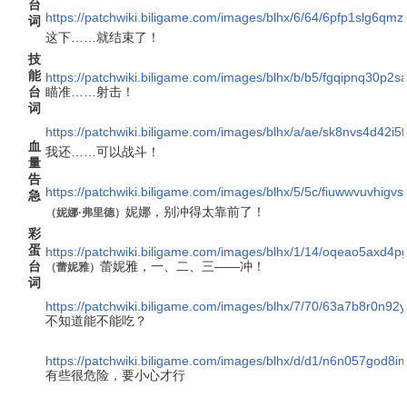
台
https://patchwiki.biligame.com/images/blhx/6/64/6pfp1slg6qm
词
这下……就结束了！
技
能
https://patchwiki.biligame.com/images/blhx/b/b5/fgqipnq30p
台
瞄准……射击！
词
https://patchwiki.biligame.com/images/blhx/a/ae/sk8nvs4d4
血
我还……可以战斗！
量
告
https://patchwiki.biligame.com/images/blhx/5/5c/fiuwwvuvhigv
急
妮娜，别冲得太靠前了！
（
妮娜·弗里德
）
彩
蛋
https://patchwiki.biligame.com/images/blhx/1/14/oqeao5axd
台
蕾妮雅，一、二、三——冲！
（
蕾妮雅
）
词
https://patchwiki.biligame.com/images/blhx/7/70/63a7b8r0n92
不知道能不能吃？
https://patchwiki.biligame.com/images/blhx/d/d1/n6n057god
有些很危险，要小心才行