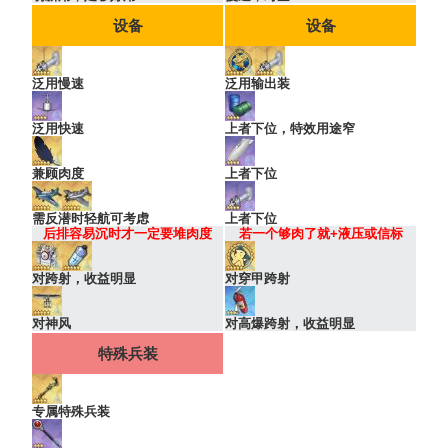
设备
设备
泛用慢速
泛用输出装
泛用快速
上者下位，特效用途窄
兼顾肉度
上者下位
需反潜时轻航可考虑
上者下位
后排容易沉时才一定要堆肉度
若一个够肉了就+液压或信标
对跨射，收益明显
对穿甲跨射
对神风
对高爆跨射，收益明显
特殊兵装
专属特殊兵装