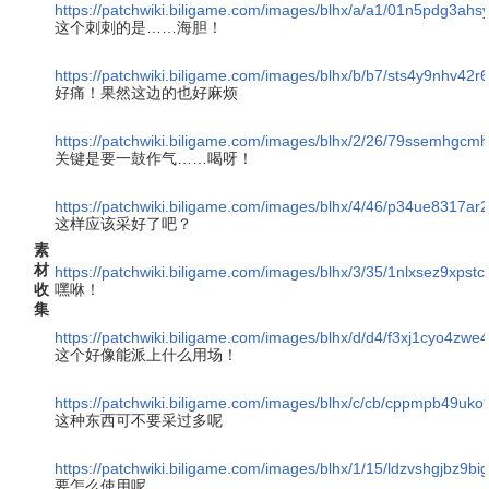
https://patchwiki.biligame.com/images/blhx/a/a1/01n5pdg3a
这个刺刺的是……海胆！
https://patchwiki.biligame.com/images/blhx/b/b7/sts4y9nhv4
好痛！果然这边的也好麻烦
https://patchwiki.biligame.com/images/blhx/2/26/79ssemhgc
关键是要一鼓作气……喝呀！
https://patchwiki.biligame.com/images/blhx/4/46/p34ue8317
这样应该采好了吧？
素
材
https://patchwiki.biligame.com/images/blhx/3/35/1nlxsez9xps
收
嘿咻！
集
https://patchwiki.biligame.com/images/blhx/d/d4/f3xj1cyo4z
这个好像能派上什么用场！
https://patchwiki.biligame.com/images/blhx/c/cb/cppmpb49uk
这种东西可不要采过多呢
https://patchwiki.biligame.com/images/blhx/1/15/ldzvshgjbz9
要怎么使用呢…