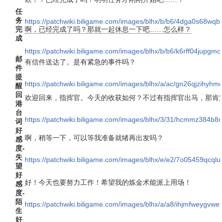
任
务
https://patchwiki.biligame.com/images/blhx/b/b6/4dga0s68wq
完
啊，已经完成了吗？那就一起休息一下吧……怎么样？
成
https://patchwiki.biligame.com/images/blhx/b/b6/k6rff04jup
邮
有信件送达了。是有紧急的事件吗？
件
提
https://patchwiki.biligame.com/images/blhx/a/ac/gn26qjzi
醒
回
欢迎回来，指挥官。今天的收获如何？不过有指挥官出马，那肯
港
台
https://patchwiki.biligame.com/images/blhx/3/31/hcmmz384b8
词
好
啊，稍等一下，可以等我准备就绪再出发吗？
感
度-
失
https://patchwiki.biligame.com/images/blhx/e/e2/7o05459qcql
望
好
好！今天也要努力工作！希望我的炼金术能派上用场！
感
度-
陌
https://patchwiki.biligame.com/images/blhx/a/a8/ihjmfweyg
生
好