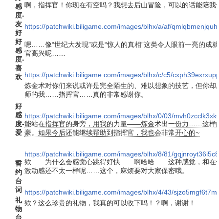
啊，指挥官！你现在有空吗？我想去后山冒险，可以的话能陪我
感
度-
友
https://patchwiki.biligame.com/images/blhx/a/af/qmlqbmenjqu
好
好
嗯……像“世纪大发现”或是“惊人的真相”这类令人眼前一亮的成
感
官高兴呢……
度-
喜
https://patchwiki.biligame.com/images/blhx/c/c5/cxph39exr
欢
炼金术对你们来说或许是完全陌生的、难以想象的技艺，但你却
师的我……指挥官……真的非常感谢你。
好
感
https://patchwiki.biligame.com/images/blhx/0/03/mvh0zccl
度-
能站在指挥官的身旁，用我的力量——炼金术出一份力……这样
爱
豪。如果今后还能继续帮助到指挥官，我也会非常开心的~
https://patchwiki.biligame.com/images/blhx/8/81/gqjnroyt36i
欸……为什么会感觉心跳得好快……啊哈哈……这种感觉，和在
誓
激动感还不太一样呢……这个，麻烦要对大家保密哦。
约
台
词
https://patchwiki.biligame.com/images/blhx/4/43/sjzo5mgf6t
礼
欸？这么珍贵的礼物，我真的可以收下吗！？啊，谢谢！
物
台