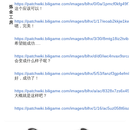
https://patchwiki.biligame.com/images/blhx/0/0a/1pmcf0kfg4
炼
这个应该可以！
金
工
https://patchwiki.biligame.com/images/blhx/1/17/eoab2kkjw1k
房
嗯，完美！
https://patchwiki.biligame.com/images/blhx/3/30/8mtg18iz2tv
希望能成功.....
https://patchwiki.biligame.com/images/blhx/d/d0/iwc4nvax9s
会变成什么样子呢？
https://patchwiki.biligame.com/images/blhx/5/53/fanzf3gp4efm
好，成功了！
https://patchwiki.biligame.com/images/blhx/a/ac/8328x7zs6x
大概就是这样吧？
https://patchwiki.biligame.com/images/blhx/1/16/ac5uz058t6