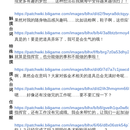
现更多有趣的梦想……这种想法在我脑海中变得越来越强烈了！
https://patchwiki.biligame.com/images/blhx/d/d2/9wyra8dct
触
果然对我的随身物品感兴趣吗……比如说枪啊，鞋子啊，这些应
摸
台
https://patchwiki.biligame.com/images/blhx/b/b4/3a8btzbrmo
词
真是的！要是把道具弄坏了，我可是会生气的哦！
特
殊
https://patchwiki.biligame.com/images/blhx/f/fb/brg7z0a53dh
触
就算是指挥官，也分能做的事和不能做的事啦！
摸
https://patchwiki.biligame.com/images/blhx/d/d0/7d7a7c1jsw
摸
啊，果然会在意吗？大家对炼金术相关的道具总会充满好奇呢…
头
台
https://patchwiki.biligame.com/images/blhx/d/d2/ih3hmqmm
词
嗯……好像还有没做完的工作呢……要不要汇报一下？
任
务
https://patchwiki.biligame.com/images/blhx/b/b8/gvelh1qu0w8c
提
指挥官，还有工作没有完成哦。我会来帮忙的，让我们一起加油
醒
https://patchwiki.biligame.com/images/blhx/6/66/d8x06strk5
欸！？已经完成了吗？明明任务才刚刚开始吧……？