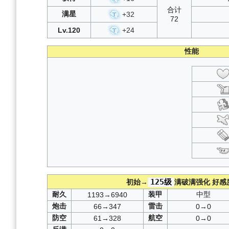
合计
满星
+
32
72
Lv.120
+
24
性能
125级
初始→
满破满强化
好感
耐久
装甲
中型
1193→6940
炮击
雷击
66→347
0→0
防空
航空
61→328
0→0