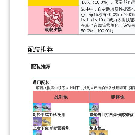
4.0%（10.0%）、受到的伤害
战斗中，自身装填属性提高4.
态，每15秒有40.0%（70
Lv.1（Lv.10）(威力依
在其他东煌阵营角色，该特
朝乾夕惕
50.0%（100.0%）
配装推荐
配装推荐
通用配装
萌新按照表中顺序从上到下，找到自己有的装备使用即可
（有
战列炮
驱逐炮
对轻甲或主线/泛用
撑炮击且打自爆强|较奢侈
上者下位|萌新最强炮
炮击第二