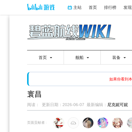
主站
首页
排行榜
发现
首页
舰船
装备
如果打开页面显示缩略图创
如果你看到
寰昌
阅读：
更新日期：
2026-06-07
最新编辑：
尼克妮可妮
跳
跳
到
到
页面贡献者 :
导
搜