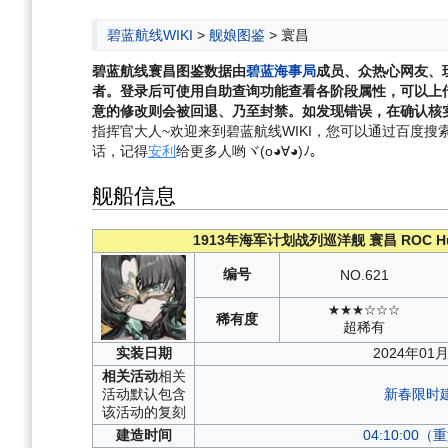
航
索
碧蓝航线WIKI
>
舰娘图鉴
>
寰昌
碧蓝航线
寰昌
图鉴数据由
碧蓝海事局
成员、众热心网友、
者。登录后可使用自助查询功能查看各阶段属性，可以上
意的修改则会被回退、乃至封禁。如发现错误，在确认核实
指挥官大人~欢迎来到碧蓝航线WIKI，您可以通过百度搜索“碧
话，记得
安利
给更多人哟ヾ(o◕∀◕)ﾉ。
舰船信息
1913年海军计划战列巡洋舰
寰昌
ROC H
编号
NO.
621
★★★☆☆☆
稀有度
超稀有
实装
日期
2024年01
相关
活动
相关
活动默认包含
新春限时
该活动的复刻
建造
时间
04:10:00