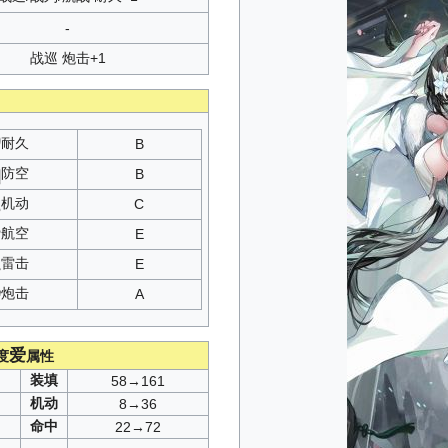
-
战巡 炮击+1
耐久
B
防空
B
机动
C
航空
E
雷击
E
炮击
A
爱
度
属性
装填
58→161
机动
8→36
命中
22→72