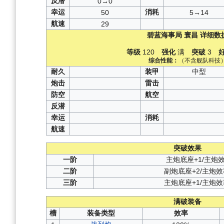
反潜
0→0
幸运
消耗
50
5→14
航速
29
碧蓝海事局
寰昌
详细数
等级
120
强化
满
突破
3
综合性能：
（不含舰队科技
耐久
装甲
中型
炮击
雷击
防空
航空
反潜
幸运
消耗
航速
突破效果
一阶
主炮底座+1/主炮
二阶
副炮底座+2/主炮效
三阶
主炮底座+1/主炮效
满破装备
槽
装备类型
效率