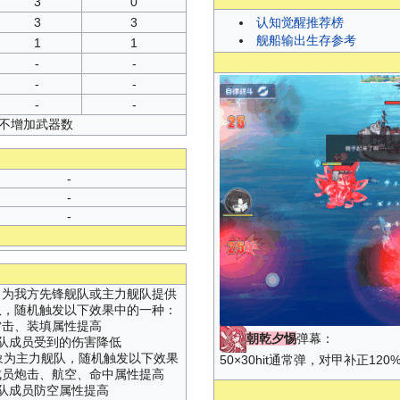
3
0
3
3
认知觉醒推荐榜
舰船输出生存参考
1
1
-
-
-
-
-
-
并不增加武器数
-
-
-
，为我方先锋舰队或主力舰队提供
队，随机触发以下效果中的一种：
雷击、装填属性提高
朝乾夕惕
弹幕：
锋舰队成员受到的伤害降低
引对象为主力舰队，随机触发以下效果
50×30hit通常弹，对甲补正120% 
成员炮击、航空、命中属性提高
力舰队成员防空属性提高