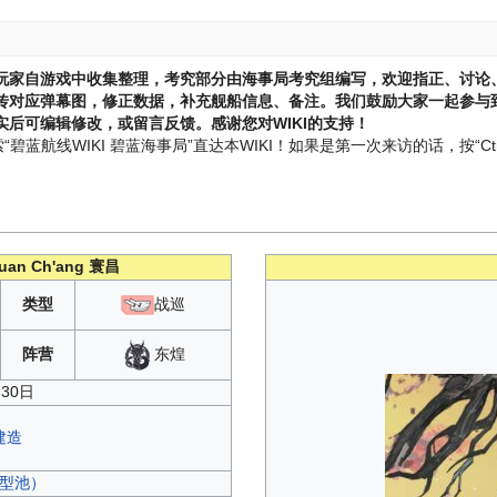
玩家自游戏中收集整理，考究部分由海事局考究组编写，欢迎指正、讨论
传对应弹幕图，修正数据，补充舰船信息、备注。我们鼓励大家一起参与到
后可编辑修改，或留言反馈。感谢您对WIKI的支持！
蓝航线WIKI 碧蓝海事局”直达本WIKI！如果是第一次来访的话，按“Ctr
uan Ch'ang
寰昌
类型
战巡
东煌
阵营
月30日
建造
（重型池）