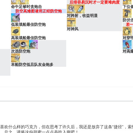
后排容易沉时才一定要堆肉度
命中足够时贪炮击
下位
防空高难图请用正经防空炮
对跨射，收益明显
防伏击
低装填船最佳防空炮
若
对神风
高装填船最佳防空炮
对穿
次选防空炮
对高
本船防空低且队友金炮多
喜欢什么样的巧克力，但在思考了许久后，我还是放弃了这条“捷径”，
…总之，请将这份甜蜜一点点吞吃入腹吧！