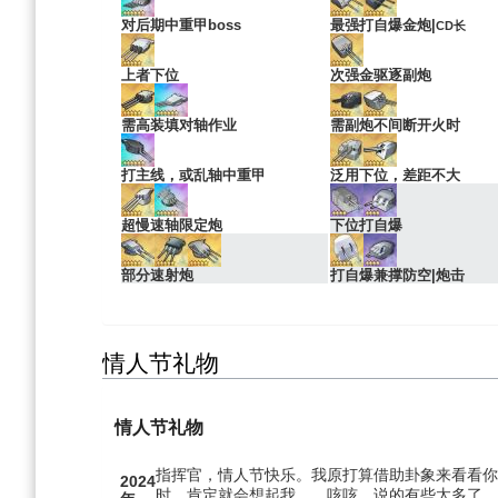
对后期中重甲boss
最强打自爆金炮|
CD长
上者下位
次强金驱逐副炮
需高装填对轴作业
需副炮不间断开火时
打主线，或乱轴中重甲
泛用下位，差距不大
超慢速轴限定炮
下位打自爆
部分速射炮
打自爆兼撑防空|炮击
情人节礼物
情人节礼物
指挥官，情人节快乐。我原打算借助卦象来看看你
2024
时，肯定就会想起我……咳咳、说的有些太多了…