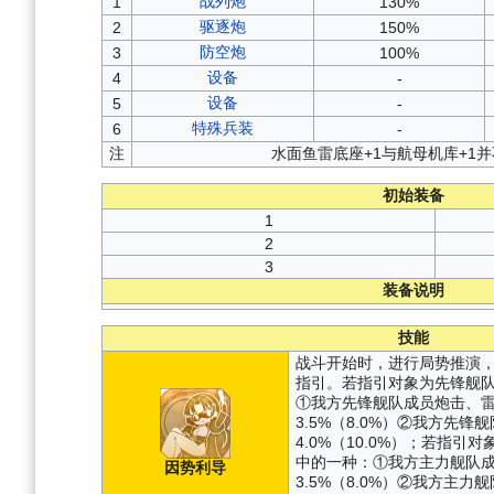
战列炮
1
130%
驱逐炮
2
150%
防空炮
3
100%
设备
4
-
设备
5
-
特殊兵装
6
-
注
水面鱼雷底座+1与航母机库+1
初始装备
1
2
3
装备说明
技能
战斗开始时，进行局势推演
指引。若指引对象为先锋舰
①我方先锋舰队成员炮击、
3.5%（8.0%）②我方先
4.0%（10.0%）；若指
中的一种：①我方主力舰队
因势利导
3.5%（8.0%）②我方主