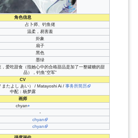
角色信息
占卜师、
钓鱼佬
温柔，易害羞
卦象
扇子
黑色
墨绿
丝，爱吃甜食（指她心中的合格甜品是加了一整罐糖的甜
品），钓鱼“空军”
CV
またよし あい） / Matayoshi Ai /
事务所简历
中配：杨梦露
画师
chyan
+
-
chyan
chyan
强度评价