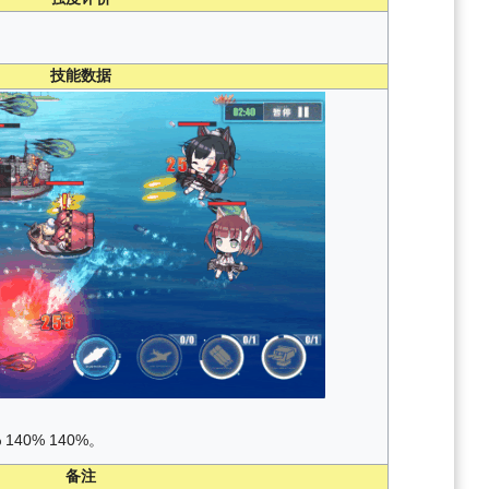
技能数据
140% 140%。
备注