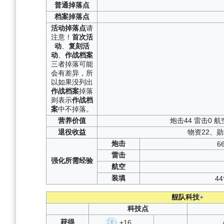
普通
掉落点
档案
掉落点
活动
掉落点
请
注意！
首次活
动
、
复刻活
动
、
作战档案
三者掉落可能
会有差异，所
以如果没列出
作战档案
掉落
则表示
作战档
案
中不掉落。
营养
价值
炮击44 雷击0 航
退役
收益
物资22、勋
炮击
6
雷击
强化
所需
经验
航空
装填
44
舰队科技
+
科技点
获得
+
16