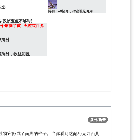
备选
特例：+9轻弩，作业看见再用
(仅侦查值不够时)
一个够肉了就+火控或白弹
甲跨射
爆跨射，收益明显
展开/折叠
索性将它做成了面具的样子。当你看到这副巧克力面具