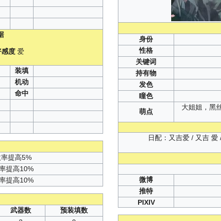
据
身份
性格
好感度
爱
）
关键词
装填
持有物
机动
发色
命中
瞳色
大姐姐，黑
萌点
日配：又吉爱 / 又吉 愛 / 
效率提高5%
率提高10%
微博
率提高10%
推特
PIXIV
武器数
预装填数