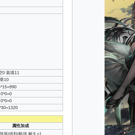
空0 装填11
章10
6*15=990
0*0=0
0*0=0
*30=1320
属性加成
战巡/战列/航战 耐久+1