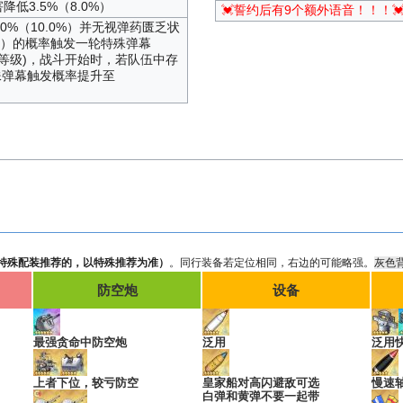
降低3.5%（8.0%）
💓誓约后有9个额外语音！！！
0%（10.0%）并无视弹药匮乏状
.0%）的概率触发一轮特殊弹幕
据技能等级)，战斗开始时，若队伍中存
殊弹幕触发概率提升至
特殊配装推荐的，以特殊推荐为准）
。同行装备若定位相同，右边的可能略强。
灰色
防空炮
设备
最强贪命中防空炮
泛用
泛用
上者下位，较亏防空
皇家船对高闪避敌可选
慢速
白弹和黄弹不要一起带