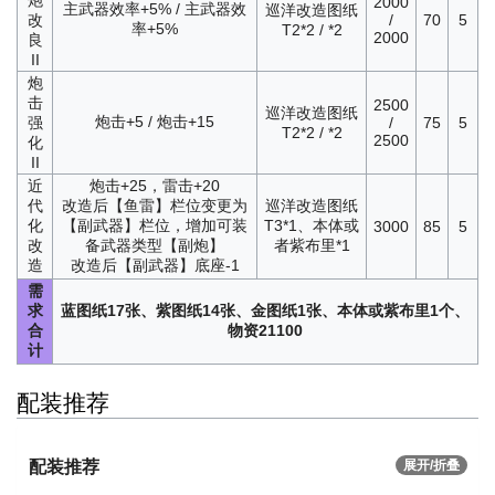
2000
主武器效率+5% / 主武器效
巡洋改造图纸
改
/
70
5
率+5%
T2*2 / *2
2000
良
II
炮
击
2500
巡洋改造图纸
炮击+5 / 炮击+15
强
/
75
5
T2*2 / *2
2500
化
II
近
炮击+25，雷击+20
代
改造后【鱼雷】栏位变更为
巡洋改造图纸
化
【副武器】栏位，增加可装
T3*1、本体或
3000
85
5
改
备武器类型【副炮】
者紫布里*1
造
改造后【副武器】底座-1
需
求
蓝图纸17张、紫图纸14张、金图纸1张、本体或紫布里1个、
合
物资21100
计
配装推荐
配装推荐
展开/折叠