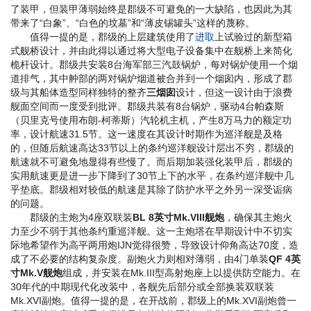
了装甲，但装甲薄弱始终是郡级不可避免的一大缺陷，也因此为其
带来了“白象”、“白色的坟墓”和“薄皮锡罐头”这样的蔑称。
值得一提的是，郡级的上层建筑使用了
进取
上试验过的新型箱
式舰桥设计，并由此得以通过将大型电子设备集中在舰桥上来简化
桅杆设计。郡级共安装8台海军部三汽鼓锅炉，每对锅炉使用一个烟
道排气，其中舯部的两对锅炉烟道被合并到一个烟囱内，形成了郡
级与其船体造型同样独特的整齐
三烟囱
设计，但这一设计由于浪费
舰面空间而一度受到批评。郡级共装有8台锅炉，驱动4台帕森斯
（贝里克号使用布朗-柯蒂斯）汽轮机主机，产生8万马力的额定功
率，设计航速31.5节。这一速度在其设计时期作为巡洋舰是及格
的，但随后航速高达33节以上的条约巡洋舰设计层出不穷，郡级的
航速就不可避免地显得有些慢了。而后期加装强化装甲后，郡级的
实用航速更是进一步下降到了30节上下的水平，在条约巡洋舰中几
乎垫底。郡级相对较低的航速是其除了防护水平之外另一深受诟病
的问题。
郡级的主炮为4座双联装
BL 8英寸Mk.VIII舰炮
，确保其主炮火
力至少不弱于其他条约重巡洋舰。这一主炮塔在早期设计中不切实
际地希望作为高平两用炮
IJN觉得很赞
，导致设计仰角高达70度，造
成了不必要的结构复杂度。副炮火力则相对薄弱，由4门单装
QF 4英
寸Mk.V舰炮
组成，并安装在Mk.III型高射炮座上以提供防空能力。在
30年代的中期现代化改装中，各舰先后部分或全部换装双联装
Mk.XVI副炮。值得一提的是，在开战前，郡级上的Mk.XVI副炮曾一