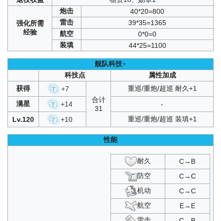
定向折叠
：
A1
/
A2
/
A3
/
C1
/
C2
/
C3
炮击
40*20=800
雄鹰的叙事歌
：
C1
/
C2
/
C3
/
D1
/
D2
/
D3
/
SP
泠誓光庭
：
A1
/
A2
/
A3
/
B1
/
B2
/
B3
雷击
39*35=1365
强化
所需
复刻永夜幻光
：
C1
/
C2
/
C3
/
D1
/
D2
/
D3
/
SP
经验
航空
0*0=0
虚像构筑之塔·序章
：
ESP
/
SP1
/
SP2
/
SP3
装填
44*25=1100
复刻穹顶下的圣咏曲
：
A1
/
A2
/
A3
/
C1
/
C2
/
C3
复刻神圣的悲喜剧
：
A1
/
A2
/
A3
舰队科技
+
复刻铁血音符誓言
：
B1
/
B2
/
B3
永夜幻光
：
C1
/
C2
/
C3
/
D1
/
D2
/
D3
/
SP
科技点
属性加成
穹顶下的圣咏曲
：
A1
/
A2
/
A3
/
C1
/
C2
/
C3
获得
重巡/重炮/超巡 耐久+1
+
7
激奏的Polaris
：
SP3
合计
神圣的悲喜剧
：
A1
/
A2
/
A3
满星
+
14
-
31
铁血音符誓言
：
B1
/
B2
/
B3
复刻凛冬王冠
：
A1
/
A2
/
A3
/
C1
/
C2
/
C3
重巡/重炮/超巡 装填+1
Lv.120
+
10
复刻异色格
：
A2
/
B4
/
C2
/
D4
凛冬王冠
：
A1
/
A2
/
A3
/
C1
/
C2
/
C3
性能
围剿
：
SP3
光荣的一战
：
SP3
耐久
C→B
铅色
：
SP3
异色格
：
A2
/
B4
/
C2
/
D4
防空
C→C
机动
C→C
航空
E→E
雷击
C→B