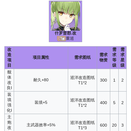
什罗普郡
.改
重巡
改
需
需
造
需求
求
求
项目属性
需求图纸
项
物资
等
星
目
级
级
舰
体
巡洋改造图纸
耐久+80
300
1
2
改
T1*2
良I
装
填
巡洋改造图纸
装填+5
400
5
2
强
T1*2
化I
主
炮
巡洋改造图纸
主武器效率+5%
600
20
3
改
T1*3