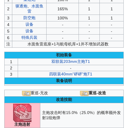
驱逐炮
、
水面鱼
2
165%
1
1
雷
防空炮
3
100%
1
1
设备
4
-
-
-
设备
5
-
-
-
特殊兵装
6
-
-
-
注
水面鱼雷底座+1与航母机库+1并不增加武器数
初始装备
双联装203mm主炮T1
1
2
-
四联装40mm“砰砰”炮T1
3
装备说明
重巡-无改
重巡-改造
改造技能
主炮攻击时有15.0%（25.0%）的概率额外发
射1组炮弹
主炮连射