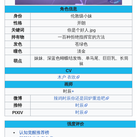
角色信息
身份
伦敦级小妹
性格
开朗
关键词
你是个好人.jpg
持有物
一百种拒绝指挥官的方法
发色
苍绿色
瞳色
淡金
妹妹、深蓝色蝴蝶结发饰、单马尾、巨巨乳、长筒
萌点
袜
CV
木户 衣吹
画师
时辰
+
微博
辣鸡时辰你还是回炉重造吧
推特
时辰
时辰
PIXIV
强度评价
认知觉醒推荐榜