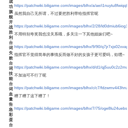
成
https://patchwiki.biligame.com/images/blhx/a/ae/i1nuytu8fwiqq
功
旗
虽然我自己无所谓，不过要把胜利带给指挥官呢
舰
开
https://patchwiki.biligame.com/images/blhx/2/28/ld0dmiub6io
战
胜
不用特别夸奖我也没关系哦，多关注一下其他姐妹们吧~
利
台
https://patchwiki.biligame.com/images/blhx/9/90/q7jr7xjs02xva
词
失
指挥官不觉得简单的事情反而做不好的女孩子更可爱吗，欸嘿~
败
台
https://patchwiki.biligame.com/images/blhx/d/d1/qj5uu0c2
词
技
不加油可不行了呢
能
台
https://patchwiki.biligame.com/images/blhx/c/c7/fdzwmv443
词
血
糟了糟了这下糟了！
量
告
https://patchwiki.biligame.com/images/blhx/7/75/oge8lu24ue
急
彩
蛋
台