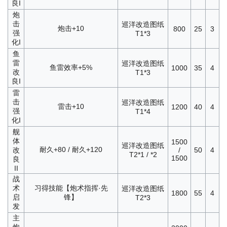
良I
炮
击
巡洋改造图纸
炮击+10
800
25
3
强
T1*3
化I
鱼
雷
巡洋改造图纸
鱼雷效率+5%
1000
35
4
改
T1*3
良I
雷
击
巡洋改造图纸
雷击+10
1200
40
4
强
T1*4
化I
舰
体
1500
巡洋改造图纸
耐久+80 / 耐久+120
改
/
50
4
T2*1 / *2
1500
良
II
战
术
习得技能【炮术指挥·先
巡洋改造图纸
1800
55
4
启
锋】
T2*3
发
主
炮