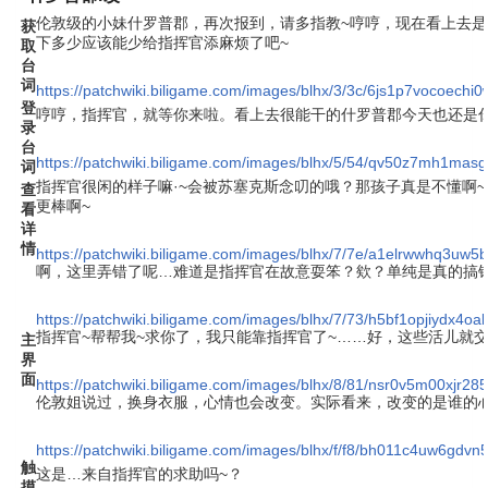
伦敦级的小妹什罗普郡，再次报到，请多指教~哼哼，现在看上去
获
下多少应该能少给指挥官添麻烦了吧~
取
台
词
https://patchwiki.biligame.com/images/blhx/3/3c/6js1p7vocoec
登
哼哼，指挥官，就等你来啦。看上去很能干的什罗普郡今天也还是
录
台
https://patchwiki.biligame.com/images/blhx/5/54/qv50z7mh1masg
词
指挥官很闲的样子嘛·~会被苏塞克斯念叨的哦？那孩子真是不懂啊
查
更棒啊~
看
详
情
https://patchwiki.biligame.com/images/blhx/7/7e/a1elrwwhq3uw
啊，这里弄错了呢…难道是指挥官在故意耍笨？欸？单纯是真的搞
https://patchwiki.biligame.com/images/blhx/7/73/h5bf1opjiydx4o
指挥官~帮帮我~求你了，我只能靠指挥官了~……好，这些活儿就交
主
界
面
https://patchwiki.biligame.com/images/blhx/8/81/nsr0v5m00xjr
伦敦姐说过，换身衣服，心情也会改变。实际看来，改变的是谁的
https://patchwiki.biligame.com/images/blhx/f/f8/bh011c4uw6gd
触
这是…来自指挥官的求助吗~？
摸