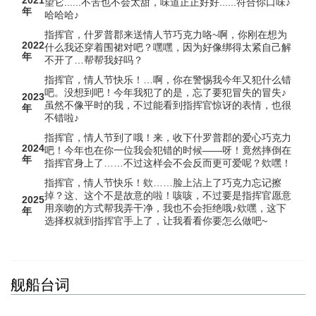
2021
望它......不苦也不会太甜，味道正正好好......符合你口味♪
年
哈哈哈♪
指挥官，什罗普郡来送情人节巧克力咯~啊，你刚在想为
2022
什么我还穿着围裙对吧？嘿嘿，因为好像绑得太紧自己解
年
不开了…帮帮我好吗？
指挥官，情人节快乐！…啊，你在警惕我今年又犯什么错
吧。没想到吧！今年我犯了的是，忘了要犯冒失的冒失♪
2023
虽然不像平时的我，不过能看到指挥官惊讶的表情，也很
年
不错啦♪
指挥官，情人节到了哦！来，收下什罗普郡的爱心巧克力
2024
吧！今年也在你一位我会犯错的时候——呀！竟然摔倒在
年
指挥官身上了……不过这样会不会反而更可爱呢？欸嘿！
指挥官，情人节快乐！欸……脸上沾上了巧克力忘记擦
掉？这、这个不是故意的啦！咳咳，不过要是指挥官愿意
2025
用亲吻的方式帮我弄干净，我也不会拒绝哦♪欸嘿，这下
年
选择权就到指挥官手上了，让我看看你要怎么做吧~
舰船台词