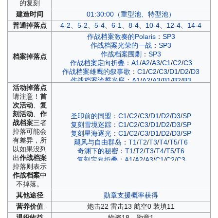
的复刻
建造
时间
01:30:00（重型池、特型池）
普通
掉落点
4-2
、
5-2
、
5-4
、
6-1
、
8-4
、
10-4
、
12-4
、
14-4
作战档案激奏的Polaris
：
SP3
作战档案光荣的一战
：
SP3
作战档案围剿
：
SP3
档案
掉落点
作战档案定向折叠
：
A1
/
A2
/
A3
/
C1
/
C2
/
C3
作战档案雄鹰的叙事歌
：
C1
/
C2
/
C3
/
D1
/
D2
/
D3
作战档案泠誓光庭
：
A1
/
A2
/
A3
/
B1
/
B2
/
B3
活动
掉落点
作战档案虚像构筑之塔·序章
：
SP1
/
SP2
/
SP3
/
SP4
请注意！
首
作战档案永夜幻光
：
C3
/
D1
/
D2
/
D3
/
C1
/
C2
次活动
、
复
作战档案穹顶下的圣咏曲
：
A1
/
A2
/
A3
/
C1
/
C2
/
C3
刻活动
、
作
作战档案神圣的悲喜剧
：
A1
/
A2
/
A3
圣印前的同盟
：
C1
/
C2
/
C3
/
D1
/
D2
/
D3
/
SP
战档案
三者
作战档案铁血音符誓言
：
B1
/
B2
/
B3
复刻雪境迷踪
：
C1
/
C2
/
C3
/
D1
/
D2
/
D3
/
SP
掉落可能会
作战档案异色格
：
A2
/
C2
/
B4
/
D4
复刻星海逐光
：
C1
/
C2
/
C3
/
D1
/
D2
/
D3
/
SP
有差异，所
作战档案凛冬王冠
：
A1
/
A2
/
A3
/
C1
/
C2
/
C3
飓风与自由群岛
：
T1
/
T2
/
T3
/
T4
/
T5
/
T6
以如果没列
奇渊下的秘密
：
T1
/
T2
/
T3
/
T4
/
T5
/
T6
出
作战档案
复刻定向折叠
：
A1
/
A2
/
A3
/
C1
/
C2
/
C3
掉落则表示
复刻雄鹰的叙事歌
：
C1
/
C2
/
C3
/
D1
/
D2
/
D3
/
SP
作战档案
中
铁翼擎风
：
C1
/
C2
/
C3
/
D1
/
D2
/
D3
/
SP
不掉落。
复刻泠誓光庭
：
A1
/
A2
/
A3
/
B1
/
B2
/
B3
复刻虚像构筑之塔·序章
：
ESP
/
SP1
/
SP2
/
SP3
其他
途径
勋章支援概率获得
雪境迷踪
：
C1
/
C2
/
C3
/
D1
/
D2
/
D3
/
SP
营养
价值
炮击22 雷击13 航空0 装填11
星海逐光
：
C1
/
C2
/
C3
/
D1
/
D2
/
D3
/
SP
退役
收益
物资18、勋章1