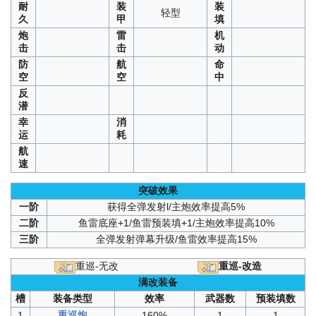
耐
装
装
轻型
久
甲
填
炮
雷
机
击
击
动
防
航
命
空
空
中
反
潜
幸
消
运
耗
航
速
突破效果
一阶
获得全弹发射l/主炮效率提高5%
二阶
鱼雷底座+1/鱼雷预装填+1/主炮效率提高10%
三阶
全弹发射弹幕升级/鱼雷效率提高15%
重巡-无改
重巡-改造
满改装备
槽
装备类型
效率
武器数
预装填数
重巡炮
1
160%
1
1