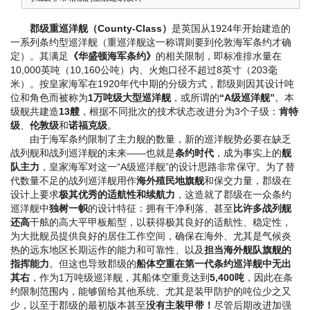
郡级重巡洋舰（County-Class）
是英国从1924年开始建造的
一系列条约型巡洋舰（重巡洋舰这一称谓则要到伦敦海军条约才确
定）。其满足
《华盛顿海军条约》
的相关限制，即标准排水量在
10,000英吨（10,160公吨）内、火炮口径不超过8英寸（203毫
米）。按皇家海军在1920年代中期的分级方式，郡级则因其设计吨
位和角色而被称为
1万吨级大型巡洋舰
，或所谓的
“A级巡洋舰”
。本
级舰共建造
13艘
，根据不同批次的技术状态改进分为3个子级：
肯特
级
、
伦敦级
和
诺福克级
。
由于海军条约限制了主力舰的数量，新的巡洋舰势必要在缺乏
战列舰和战列巡洋舰的未来——也就是
条约时代
，成为事实上的
舰
队主力
，皇家海军对这一“A级巡洋舰”的设计思路非常保守。为了替
代数量不足的战列巡洋舰用作
海外殖民地旗舰
和保交力量，郡级在
设计上要求
极其优秀的适航性和续航力
，这造就了郡级在一众条约
巡洋舰中
独树一帜
的设计特征：拥有干净利落、甚至
比许多战列舰
还高
干舷的高大平甲板船型，以获得极其良好的适航性、稳定性，
为大批舰员提供良好的居住工作空间，确保在海外、尤其是气候炎
热的远东地区长期运作的能力和可靠性、以及
担当海外舰队旗舰的
指挥能力
。但这也导致郡级的
船体空重在第一代条约巡洋舰中无出
其右
，作为1万吨级巡洋舰，其船体空重竟达到
5,400吨
，因此在条
约限制范围内，能够留给其他系统、尤其是装甲防护的吨位少之又
少，以至于郡级的最初版本甚至
没有主装甲带！
尽管后期改进加强