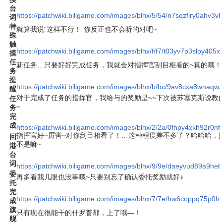
台
https://patchwiki.biligame.com/images/blhx/5/54/n7sqzflry0ahv3
词
特
就算我说“这样不行！”你反正也不会听的对吧~
殊
触
https://patchwiki.biligame.com/images/blhx/f/f7/t03yv7p3slpy4
摸
任
新任务…只要好好完成任务，我就会对指挥官刮目相看的~真的哦！
务
提
https://patchwiki.biligame.com/images/blhx/b/bc/9av8cxa8wnaqw
醒
对于完成了任务的指挥官，我给与的奖励是~~下次被苏塞克斯说教
任
~
务
完
成
https://patchwiki.biligame.com/images/blhx/2/2a/0fhpy4xkh92r0n
指挥官好~厉害~对你刮目相看了！…这种程度差不多了？哈哈哈，
回
不是嘛~
港
台
词
https://patchwiki.biligame.com/images/blhx/9/9e/daeyvud89a9
委
再多看我几眼也没事哦~只要别忘了确认委托奖励就好♪
托
完
https://patchwiki.biligame.com/images/blhx/7/7e/hw6coppq75p0h
成
旗
只有现在很能干的什罗普郡，上了哦—！
舰