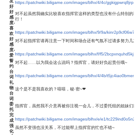
友
https://patchwiki.biligame.com/images/blhx/4/4c/ggkigpwrq8jr
好
好
对不起虽然我确实比较喜欢指挥官这样的类型也没有什么特别的
感
行！
度-
喜
https://patchwiki.biligame.com/images/blhx/9/9a/kinr2p9cf06
欢
好
对不起指挥官请再注意一下时间和场合还有气氛不过请多努力几
感
度-
https://patchwiki.biligame.com/images/blhx/f/f5/2bcpxnquh
爱
誓
对不起……以为我会这么说吗？指挥官，请好好负起责任哦~
约
台
https://patchwiki.biligame.com/images/blhx/4/4b/t5jc4iao0bm
词
礼
物
这个是不是我喜欢的？嘻嘻，秘·密~❤
台
词
委
指挥官，虽然我不介意再被你注视一会儿，不过委托组的姐妹们
托
完
https://patchwiki.biligame.com/images/blhx/e/e1/tc229ind0o
成
强
虽然不变强也没关系，不过能帮上指挥官的忙也不错~
化