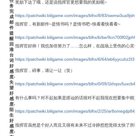
任
奖励下达了哦，还是说指挥官更想要我的奖励呢~
务
完
https://patchwiki.biligame.com/images/blhx/8/83/swmw3ua9j
成
邮
指挥官，有新邮件~是情书吗？是情书吧~快看看快看看~
件
提
https://patchwiki.biligame.com/images/blhx/b/be/9cn700f02jph
醒
回
指挥官好帅！我也加倍努力了……怎么样，在战场上受伤的心灵
港
台
https://patchwiki.biligame.com/images/blhx/6/64/eb6yycuhz2t
词
好
指挥官，碍事，请让一让（笑）
感
度-
失
https://patchwiki.biligame.com/images/blhx/0/09/1khqsv5uxc
望
好
有什么事吗？对不起如果是搭讪的话很对不起我现在想要集中精
感
度-
陌
https://patchwiki.biligame.com/images/blhx/2/25/ar8omegdp8
生
好
指挥官虽然是个好人而且又很有未来不过冷静想想觉得太快了所
感
度-