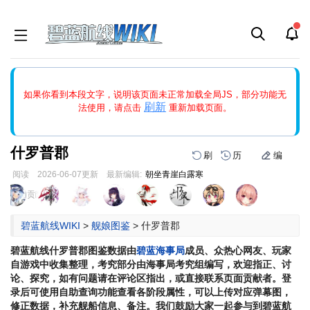
如果打开页面显示缩略图创建出错，请点击
刷新
或页面右上WIKI功
如果你看到本段文字，说明该页面未正常加载全局JS，部分功能无
能中的刷新按钮清除页面缓存并刷新，如果还有问题，请多尝试几
刷新
法使用，请点击
重新加载页面。
次。
什罗普郡
刷
历
编
阅读
2026-06-07
更新
最新编辑:
朝坐青崖白露寒
跳
跳
页面贡献者 :
到
到
导
搜
碧蓝航线WIKI
>
舰娘图鉴
>
什罗普郡
航
索
碧蓝航线
什罗普郡
图鉴数据由
碧蓝海事局
成员、众热心网友、玩家
自游戏中收集整理，考究部分由海事局考究组编写，欢迎指正、讨
论、探究，如有问题请在评论区指出，或直接联系页面贡献者。登
录后可使用自助查询功能查看各阶段属性，可以上传对应弹幕图，
修正数据，补充舰船信息、备注。我们鼓励大家一起参与到碧蓝航