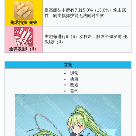
提高舰队中所有先锋5.0%（15.0%）炮击属
性，同类指挥技能无法同时生效
炮术指挥·先锋
主炮每进行9（6）次攻击，触发全弹发射-伦
敦级I（II）
全弹发射I（II）
立绘
通常
换装
改造
誓约