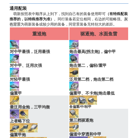
通用配装
萌新按照表中顺序从上到下，找到自己有的装备使用即可
（有特殊配装
推荐的，以特殊推荐为准）
。同行装备若定位相同，右边的可能略强。
灰
色背景
为萌新装备或较少用的装备，同背景装备无特别大的差距。
重巡炮
驱逐炮、水面鱼雷
对中甲最强，泛用最强
炮击最高(拐主炮)，偏中甲
对中甲、泛用次强
炮击第二，偏轻/重甲
对轻甲最强
泛用第二档，炮击第二档
偏重甲
偏重甲、不卡炮|炮击最低
最泛用金炮，三甲均衡
各偏重/中/轻甲
第三档驱逐炮
上者略下位
偏道中穿透和中甲
偏重甲炮