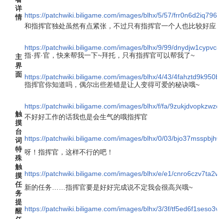
详
https://patchwiki.biligame.com/images/blhx/5/57/frr0n6d2iq
情
和指挥官独处虽然有点紧张，不过只有指挥官一个人也比较好应
https://patchwiki.biligame.com/images/blhx/9/99/dnydjw1cyp
指·挥·官，快来帮我一下~拜托，只有指挥官可以帮我了~
主
界
面
https://patchwiki.biligame.com/images/blhx/4/43/4fahztd9k
指挥官你知道吗，偶尔出些差错是让人变得可爱的秘诀哦~
https://patchwiki.biligame.com/images/blhx/f/fa/9zukjdvop
触
不好好工作的话我也是会生气的哦指挥官
摸
台
https://patchwiki.biligame.com/images/blhx/0/03/bjo37msspbj
词
特
呀！指挥官，这样不行的吧！
殊
触
https://patchwiki.biligame.com/images/blhx/e/e1/cnro6czv7
摸
任
新的任务……指挥官要是好好完成说不定我会很高兴哦~
务
提
https://patchwiki.biligame.com/images/blhx/3/3f/tf5ed6f1ses
醒