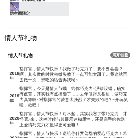
防空图限定
情人节礼物
情人节礼物
展开/折叠
指挥官，情人节快乐！我做了巧克力了，要不要尝尝？
2018
啊，其实做的时候稍微失败了一点可能太甜了…我这就再
年
去做一次，想吃的话告诉我呦~
指挥官，今天是情人节哦，给你巧克力~没错没错，确实
有点苦，其实我有点搞砸了……去年做得又很甜，做巧克
2019
力真难啊~对指挥官的爱意太强烈了才失败的吧？~开玩笑
年
啦，欸嘿！
指挥官，情人节快乐！对不起，其实我忘了带巧克力…才
2020
怪呢♪来，这种时候与其展示迷糊属性，还是亲手给你送
年
上爱情巧克力才显得更可爱嘛！
指挥官，情人节快乐！送给你什罗普郡的爱心巧克力！希