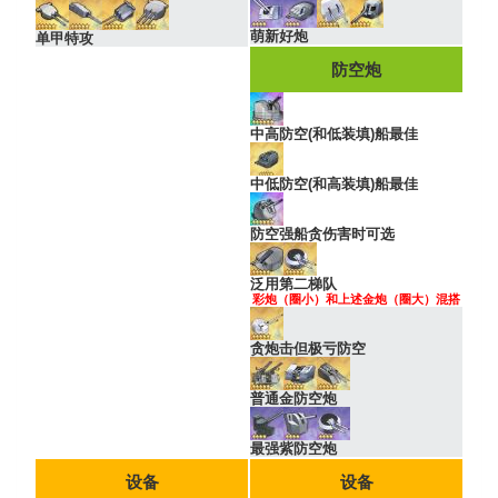
萌新好炮
单甲特攻
防空炮
中高防空(和低装填)船最佳
中低防空(和高装填)船最佳
防空强船贪伤害时可选
泛用第二梯队
彩炮（圈小）和上述金炮（圈大）混搭
贪炮击但极亏防空
普通金防空炮
最强紫防空炮
设备
设备