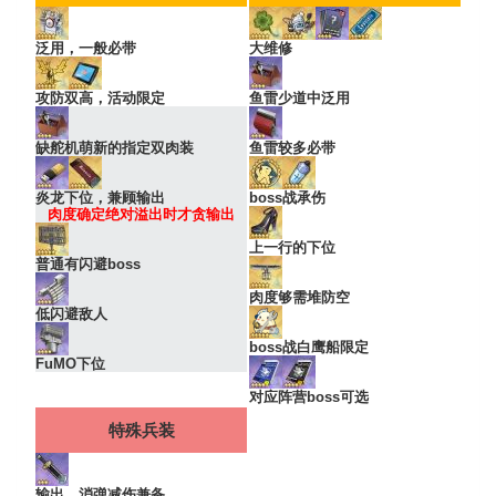
泛用，一般必带
大维修
攻防双高，活动限定
鱼雷少道中泛用
缺舵机萌新的指定双肉装
鱼雷较多必带
炎龙下位，兼顾输出
boss战承伤
肉度确定绝对溢出时才贪输出
上一行的下位
普通有闪避boss
肉度够需堆防空
低闪避敌人
boss战白鹰船限定
FuMO下位
对应阵营boss可选
特殊兵装
输出、消弹减伤兼备