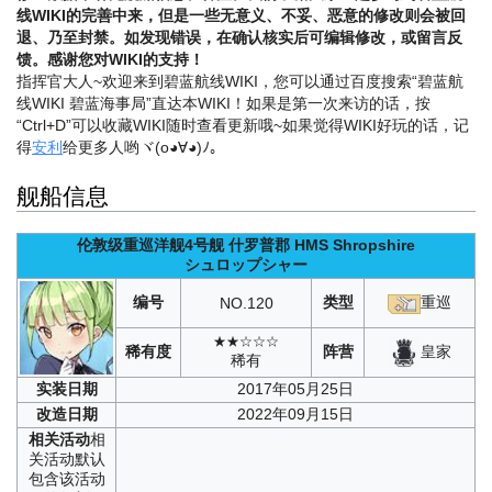
线WIKI的完善中来，但是一些无意义、不妥、恶意的修改则会被回
退、乃至封禁。如发现错误，在确认核实后可编辑修改，或留言反
馈。感谢您对WIKI的支持！
指挥官大人~欢迎来到碧蓝航线WIKI，您可以通过百度搜索“碧蓝航
线WIKI 碧蓝海事局”直达本WIKI！如果是第一次来访的话，按
“Ctrl+D”可以收藏WIKI随时查看更新哦~
如果觉得WIKI好玩的话，记
得
安利
给更多人哟ヾ(o◕∀◕)ﾉ。
舰船信息
伦敦级重巡洋舰4号舰
什罗普郡
HMS Shropshire
シュロップシャー
编号
类型
重巡
NO.
120
★★☆☆☆
皇家
稀有度
阵营
稀有
实装
日期
2017年05月25日
改造
日期
2022年09月15日
相关
活动
相
关活动默认
包含该活动