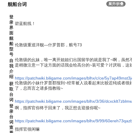
舰船台词
展开/折叠
登
录
碧蓝航线！
界
面
舰
船
伦敦级重巡洋舰—什罗普郡，舷号73
型
号
伦敦级的幺妹，唯一离开姐姐们出国留学的就是我了~啊，虽然
自
是稍微注意一下这方面的话我会给高分的~装可爱？讨厌啦，这就
我
介
绍
https://patchwiki.biligame.com/images/blhx/c/ce/5y7ap49mst3
伦敦级的小妹什罗普郡报到~经常被人说看起来比较迟钝或者很
获
了，总而言之请多指教啦~
取
台
词
https://patchwiki.biligame.com/images/blhx/3/36/dcxcklt7zb
登
啊，指挥官你终于回来了，我正想去迎接你呢~
录
台
https://patchwiki.biligame.com/images/blhx/9/99/60ereh73
词
查
指挥官很闲嘛
看