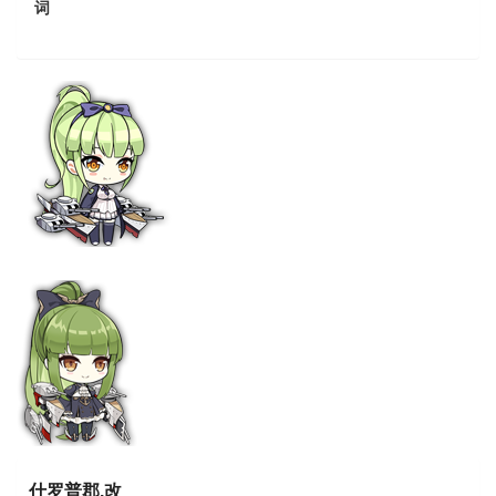
词
什罗普郡.改