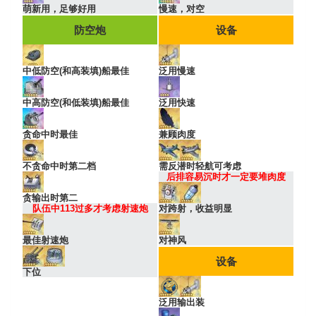
萌新用，足够好用
慢速，对空
防空炮
设备
中低防空(和高装填)船最佳
泛用慢速
中高防空(和低装填)船最佳
泛用快速
贪命中时最佳
兼顾肉度
不贪命中时第二档
需反潜时轻航可考虑
后排容易沉时才一定要堆肉度
贪输出时第二
队伍中113过多才考虑射速炮
对跨射，收益明显
最佳射速炮
对神风
设备
下位
泛用输出装