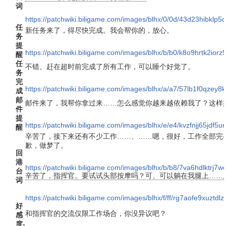
词
https://patchwiki.biligame.com/images/blhx/0/0d/43d23hibklp5
任
新任务来了，得尽快完成。我会帮你的，放心。
务
提
https://patchwiki.biligame.com/images/blhx/b/b0/k8o9hrtk2io
醒
任
不错。赶在超时前完成了所有工作，可以睡个好觉了。
务
完
https://patchwiki.biligame.com/images/blhx/a/a7/57lb1f0qze
成
邮
邮件来了，我帮你拿过来……怎么感觉你越来越依赖我了？这样
件
提
https://patchwiki.biligame.com/images/blhx/e/e4/kvzfnjj65jdf5
醒
辛苦了，接下来还有不少工作……、……嗯，很好，工作全部完
歉，做梦了。
回
港
https://patchwiki.biligame.com/images/blhx/b/b8/7va6hdlktrj
台
辛苦了，指挥官。要试试头部按摩吗？可、可以躺在我腿上……
词
https://patchwiki.biligame.com/images/blhx/f/ff/rg7aofe9xuztd
好
和指挥官的交流仅限工作场合，你没异议吧？
感
度-