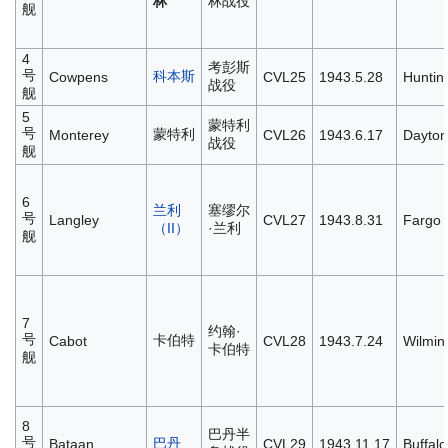
林
林战役
舰
4
考彭斯
号
科本斯
Cowpens
CVL25
1943.5.28
Huntin
战役
舰
5
蒙特利
号
蒙特利
Monterey
CVL26
1943.6.17
Dayton
战役
舰
6
兰利
塞缪尔
号
Langley
CVL27
1943.8.31
Fargo
（II）
·兰利
舰
7
约翰·
号
卡伯特
Cabot
CVL28
1943.7.24
Wilmin
卡伯特
舰
8
巴丹半
号
巴丹
Bataan
CVL29
1943.11.17
Buffalo