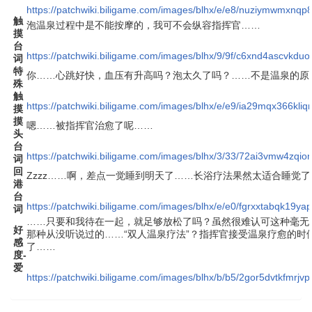
https://patchwiki.biligame.com/images/blhx/e/e8/nuziymwmxnq
触
泡温泉过程中是不能按摩的，我可不会纵容指挥官……
摸
台
https://patchwiki.biligame.com/images/blhx/9/9f/c6xnd4ascvkdu
词
特
你……心跳好快，血压有升高吗？泡太久了吗？……不是温泉的原因
殊
触
https://patchwiki.biligame.com/images/blhx/e/e9/ia29mqx366kli
摸
摸
嗯……被指挥官治愈了呢……
头
台
https://patchwiki.biligame.com/images/blhx/3/33/72ai3vmw4zqi
词
回
Zzzz……啊，差点一觉睡到明天了……长浴疗法果然太适合睡觉了
港
台
https://patchwiki.biligame.com/images/blhx/e/e0/fgrxxtabqk19
词
……只要和我待在一起，就足够放松了吗？虽然很难认可这种毫无
好
那种从没听说过的……“双人温泉疗法”？指挥官接受温泉疗愈的时
感
了……
度-
爱
https://patchwiki.biligame.com/images/blhx/b/b5/2gor5dvtkfmr