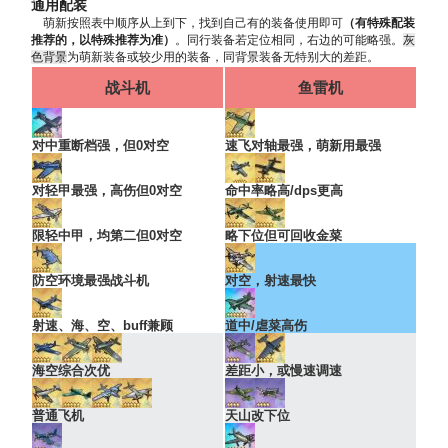
通用配装
萌新按照表中顺序从上到下，找到自己有的装备使用即可
（有特殊配装
推荐的，以特殊推荐为准）
。同行装备若定位相同，右边的可能略强。
灰
色背景
为萌新装备或较少用的装备，同背景装备无特别大的差距。
战斗机
鱼雷机
对中重断档强，但0对空
速飞对轴最强，萌新用最强
对轻甲最强，高伤但0对空
命中率略高/dps更高
限轻中甲，均第二但0对空
略下位但可回收金菜
防空环境最强战斗机
对空，射速最快
射速、海、空、buff兼顾
道中/虐菜高伤
海空综合次优
差距小，或慢速调速
普通飞机
天山改下位