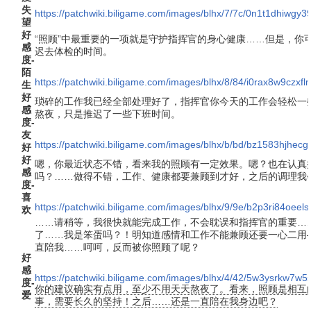
失
https://patchwiki.biligame.com/images/blhx/7/7c/0n1t1dhiwgy
望
好
“照顾”中最重要的一项就是守护指挥官的身心健康……但是，你
感
迟去体检的时间。
度-
陌
https://patchwiki.biligame.com/images/blhx/8/84/i0rax8w9czxf
生
好
琐碎的工作我已经全部处理好了，指挥官你今天的工作会轻松一
感
熬夜，只是推迟了一些下班时间。
度-
友
https://patchwiki.biligame.com/images/blhx/b/bd/bz1583hj
好
好
嗯，你最近状态不错，看来我的照顾有一定效果。嗯？也在认真
感
吗？……做得不错，工作、健康都要兼顾到才好，之后的调理我
度-
喜
https://patchwiki.biligame.com/images/blhx/9/9e/b2p3ri84oe
欢
……请稍等，我很快就能完成工作，不会耽误和指挥官的重要…
了……我是笨蛋吗？！明知道感情和工作不能兼顾还要一心二用
直陪我……呵呵，反而被你照顾了呢？
好
感
https://patchwiki.biligame.com/images/blhx/4/42/5w3ysrkw7w
度-
你的建议确实有点用，至少不用天天熬夜了。看来，照顾是相互
爱
事，需要长久的坚持！之后……还是一直陪在我身边吧？