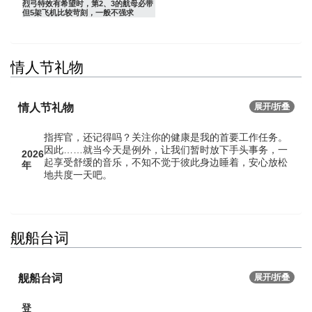
烈弓特效有希望时，第2、3的航母必带
但5架飞机比较苛刻，一般不强求
情人节礼物
情人节礼物
展开/折叠
指挥官，还记得吗？关注你的健康是我的首要工作任务。
因此……就当今天是例外，让我们暂时放下手头事务，一
2026
起享受舒缓的音乐，不知不觉于彼此身边睡着，安心放松
年
地共度一天吧。
舰船台词
舰船台词
展开/折叠
登