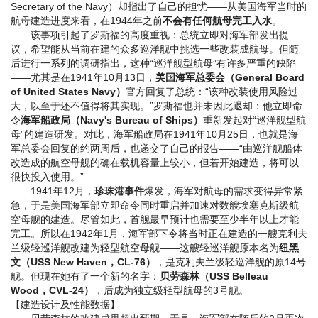
Secretary of the Navy）却指出了自己的担忧——从美国海军当时的
航母建造进度来看，在1944年之前
不会有任何航母完工入水
。
该事项引起了罗斯福的高度重视：总统立即对海军部发出提
议，希望能从当前在建的众多巡洋舰中挑选一些改装成航母。但随
后进行一系列的调研指出，这种“巡洋舰型航母”有许多严重的缺陷
——尤其是在1941年10月13日，
美国海军总委会（General Board
of United States Navy）
官方回复了总统：“该种改装使用风险过
大，以至于还不值得将其实现。”罗斯福也并未因此退却：他立即命
令
海军船政局（Navy's Bureau of Ships）
重新发起对“巡洋舰型航
母”的建造研发。对此，海军船政局在1941年10月25日，也就是海
军总委会回复的约两周后，也递交了自己的报告——“由巡洋舰船体
改造成的航空母舰的确在载机容量上较小，但若开始建造，将可以
很快投入使用。”
1941年12月，
珍珠港事件
爆发，海军对航母的需求变得异常紧
急，于是美国海军部立即命令同时重启并加速对数艘埃塞克斯级航
空母舰的建造。尽管如此，首舰最早预计也需要至少半年以上才能
完工。所以在1942年1月，海军部下令将当时正在建造的一艘克利夫
兰级轻巡洋舰改建为轻型航空母舰——这艘轻巡洋舰原本名为
纽黑
文（USS New Haven，CL-76）
，是克利夫兰级轻巡洋舰的原14号
舰。但现在她有了一个新的名字：
贝劳森林（USS Belleau
Wood，CVL-24）
，后成为独立级轻型航母的3号舰。
【建造设计及性能数据】