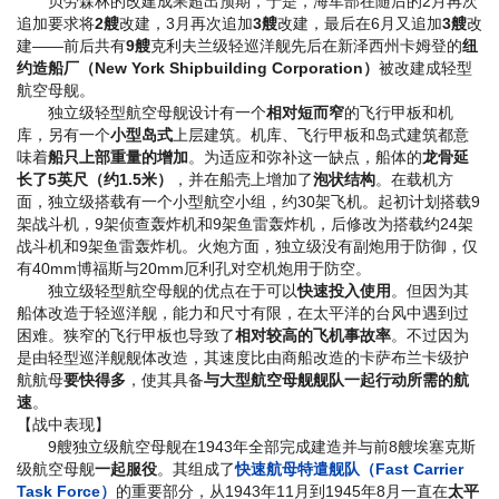
贝劳森林的改建成果超出预期，于是，海军部在随后的2月再次
追加要求将
2艘
改建，3月再次追加
3艘
改建，最后在6月又追加
3艘
改
建——前后共有
9艘
克利夫兰级轻巡洋舰先后在新泽西州卡姆登的
纽
约造船厂（New York Shipbuilding Corporation）
被改建成轻型
航空母舰。
独立级轻型航空母舰设计有一个
相对短而窄
的飞行甲板和机
库，另有一个
小型岛式
上层建筑。机库、飞行甲板和岛式建筑都意
味着
船只上部重量的增加
。为适应和弥补这一缺点，船体的
龙骨延
长了5英尺（约1.5米）
，并在船壳上增加了
泡状结构
。在载机方
面，独立级搭载有一个小型航空小组，约30架飞机。起初计划搭载9
架战斗机，9架侦查轰炸机和9架鱼雷轰炸机，后修改为搭载约24架
战斗机和9架鱼雷轰炸机。火炮方面，独立级没有副炮用于防御，仅
有40mm博福斯与20mm厄利孔对空机炮用于防空。
独立级轻型航空母舰的优点在于可以
快速投入使用
。但因为其
船体改造于轻巡洋舰，能力和尺寸有限，在太平洋的台风中遇到过
困难。狭窄的飞行甲板也导致了
相对较高的飞机事故率
。不过因为
是由轻型巡洋舰舰体改造，其速度比由商船改造的卡萨布兰卡级护
航航母
要快得多
，使其具备
与大型航空母舰舰队一起行动所需的航
速
。
【战中表现】
9艘独立级航空母舰在1943年全部完成建造并与前8艘埃塞克斯
级航空母舰
一起服役
。其组成了
快速航母特遣舰队（Fast Carrier
Task Force）
的重要部分，从1943年11月到1945年8月一直在
太平