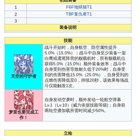
初始装备
F6F地狱猫T1
1
TBF复仇者T1
2
3
-
装备说明
技能
战斗开始时，自身航空、防空属性提升
5.0%（15.0%）；战斗中自身至少装备一架
白鹰或鸢尾阵营的舰载机时，所有舰载机位
获得5.0%（15.0%）额外装备效率；战斗中
自身受到伤害导致耐久低于20%时，自身受
到的伤害降低15.0%（25.0%），自身受到的
天空的守护者
点燃伤害降低至0，持续20秒，该效果每场战
斗仅能触发1次。
自身发动空袭时，额外发动一轮航空弹幕
Lv.1（Lv.10）(威力依据技能等级)；自身前
两轮空袭加载所需时间减少50%。
梦里也要完成工
作！
立绘