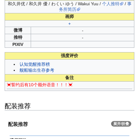
和久井优 / 和久井 優 / わくい ゆう / Wakui Yuu /
个人推特
/
事
务所简历
画师
+
微博
-
推特
-
PIXIV
强度评价
认知觉醒推荐榜
舰船输出生存参考
备注
💓誓约后有10个额外语音！！！💓
配装推荐
配装推荐
展开/折叠