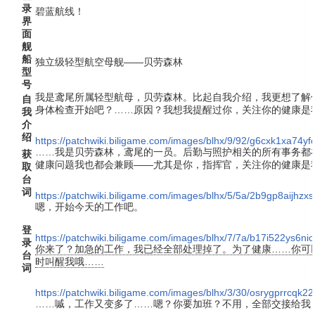
录
碧蓝航线！
界
面
舰
船
独立级轻型航空母舰——贝劳森林
型
号
我是鸢尾所属轻型航母，贝劳森林。比起自我介绍，我更想了解
自
身体检查开始吧？……原因？我想我提醒过你，关注你的健康是
我
介
绍
https://patchwiki.biligame.com/images/blhx/9/92/g6cxk1xa74yf
……我是贝劳森林，鸢尾的一员。后勤与照护相关的所有事务都
获
健康问题我也都会兼顾——尤其是你，指挥官，关注你的健康是
取
台
词
https://patchwiki.biligame.com/images/blhx/5/5a/2b9gp8aijhz
嗯，开始今天的工作吧。
登
https://patchwiki.biligame.com/images/blhx/7/7a/b17i522ys6n
录
你来了？加急的工作，我已经全部处理掉了。为了健康……你可
台
时叫醒我哦……
词
https://patchwiki.biligame.com/images/blhx/3/30/osrygprrcqk
……嘁，工作又变多了……嗯？你要加班？不用，全部交接给我