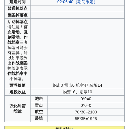
建造
时间
02:06:40（期间限定）
普通
掉落点
档案
掉落点
活动
掉落点
请注意！
首
次活动
、
复
刻活动
、
作
战档案
三者
掉落可能会
有差异，所
以如果没列
出
作战档案
掉落则表示
作战档案
中
不掉落。
营养
价值
炮击0 雷击0 航空47 装填14
退役
收益
物资16、勋章10
炮击
0*0=0
雷击
0*0=0
强化
所需
经验
航空
70*30=2100
装填
55*35=1925