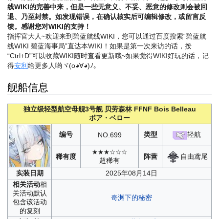
线WIKI的完善中来，但是一些无意义、不妥、恶意的修改则会被回
退、乃至封禁。如发现错误，在确认核实后可编辑修改，或留言反
馈。感谢您对WIKI的支持！
指挥官大人~欢迎来到碧蓝航线WIKI，您可以通过百度搜索“碧蓝航
线WIKI 碧蓝海事局”直达本WIKI！如果是第一次来访的话，按
“Ctrl+D”可以收藏WIKI随时查看更新哦~
如果觉得WIKI好玩的话，记
得
安利
给更多人哟ヾ(o◕∀◕)ﾉ。
舰船信息
独立级轻型航空母舰3号舰
贝劳森林
FFNF Bois Belleau
ボア・ベロー
编号
类型
轻航
NO.
699
★★★☆☆☆
自由鸢尾
稀有度
阵营
超稀有
实装
日期
2025年08月14日
相关
活动
相
关活动默认
奇渊下的秘密
包含该活动
的复刻