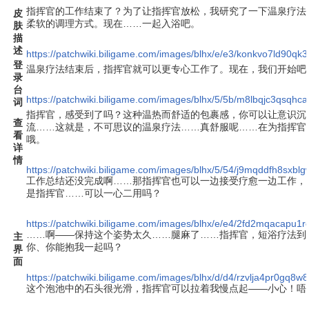
指挥官的工作结束了？为了让指挥官放松，我研究了一下温泉疗法
皮
柔软的调理方式。现在……一起入浴吧。
肤
描
述
https://patchwiki.biligame.com/images/blhx/e/e3/konkvo7ld90
登
温泉疗法结束后，指挥官就可以更专心工作了。现在，我们开始吧
录
台
https://patchwiki.biligame.com/images/blhx/5/5b/m8lbqjc3qsqh
词
指挥官，感受到了吗？这种温热而舒适的包裹感，你可以让意识沉
查
流……这就是，不可思议的温泉疗法……真舒服呢……在为指挥官
看
哦。
详
情
https://patchwiki.biligame.com/images/blhx/5/54/j9mqddfh8sxblg
工作总结还没完成啊……那指挥官也可以一边接受疗愈一边工作，
是指挥官……可以一心二用吗？
https://patchwiki.biligame.com/images/blhx/e/e4/2fd2mqacapu1r
……啊——保持这个姿势太久……腿麻了……指挥官，短浴疗法到
主
你、你能抱我一起吗？
界
面
https://patchwiki.biligame.com/images/blhx/d/d4/rzvlja4pr0gq8
这个泡池中的石头很光滑，指挥官可以拉着我慢点起——小心！唔……