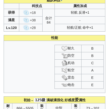
舰队科技
+
科技点
属性加成
获得
轻航 反潜+1
+
18
合计
满星
+
38
-
84
轻航/正航 命中+1
Lv.120
+
28
性能
耐久
B
防空
B
机动
C
航空
A
雷击
E
炮击
E
爱
125级
初始→
满破满强化
好感度
属性
耐
装
装
中型
866→5505
73→202