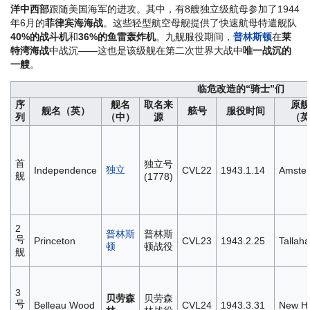
洋中西部
跟随美国海军的进攻。其中，有8艘独立级航母参加了1944
年6月的
菲律宾海海战
。这些轻型航空母舰提供了快速航母特遣舰队
40%的战斗机
和
36%的鱼雷轰炸机
。九舰服役期间，
普林斯顿
在
莱
特湾海战
中战沉——这也是该级舰在第二次世界大战中
唯一战沉的
一艘
。
临危改造的“骑士”们
序
舰名
取名来
原舰
舰名（英）
舷号
服役时间
列
（中）
源
（英
首
独立号
独立
Independence
CVL22
1943.1.14
Amste
舰
(1778)
2
普林斯
普林斯
号
Princeton
CVL23
1943.2.25
Tallah
顿
顿战役
舰
3
贝劳森
贝劳森
号
Belleau Wood
CVL24
1943.3.31
New H