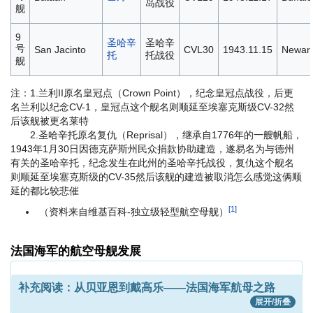
岛战役
舰
9
圣哈辛
圣哈辛
号
San Jacinto
CVL30
1943.11.15
Newar
托
托战役
舰
注：1.兰利II原名皇冠点（Crown Point），纪念皇冠点战役，后更
名兰利以纪念CV-1，皇冠点这个舰名则顺延至埃塞克斯级CV-32
然
后该舰被更名莱特
2.圣哈辛托原名复仇（Reprisal），继承自1776年的一艘帆船，
1943年1月30日因德克萨斯州民众捐款协助建造，遂易名为与德州
有关的圣哈辛托，纪念发生在此州的圣哈辛托战役，复仇这个舰名
则顺延至埃塞克斯级的CV-35
然后该舰的建造被取消
怎么感觉这俩顺
延的都比较悲催
[1]
（资料来自维基百科-独立级轻型航空母舰）
法国海军的航空母舰发展
补充阅读：从贝亚恩到戴高乐——法国海军航母之路
展开/折叠