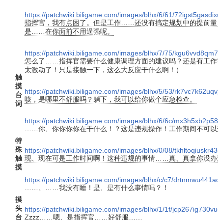
https://patchwiki.biligame.com/images/blhx/6/61/72igst5gas
指挥官，我有点困了。但是工作……还没有搞定规划中的提前量
是……在你面前不用逞强呢。
https://patchwiki.biligame.com/images/blhx/7/75/kgu6vvd8q
怎么了……指挥官需要什么健康调理方面的建议吗？还是有工作
太激动了！只是接触一下，这么大反应干什么啊！）
触
摸
https://patchwiki.biligame.com/images/blhx/5/53/rk7vc7k62u
台
咳，是哪里不舒服吗？躺下，我可以给你做个应急检查。
词
https://patchwiki.biligame.com/images/blhx/6/6c/mx3h5xb2p
……你、你你你你在干什么！？这是违规操作！工作期间不可以
特
殊
https://patchwiki.biligame.com/images/blhx/0/08/tkhltoqiusk
触
现、现在可是工作时间啊！这种违规的事情……真、真拿你没办
摸
https://patchwiki.biligame.com/images/blhx/c/c7/drtnmwu441
……、……我没有睡！是、是有什么事情吗？！
摸
头
https://patchwiki.biligame.com/images/blhx/1/1f/jcp267ig730
台
Zzzz……嗯、是指挥官……好舒服……