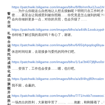
https://patchwiki.biligame.com/images/blhx/8/8b/nm9ui12ua
……为什么你能这么自然地让人想去接触呢？明明只在工作时才
誓
密……甚至会让我感受到被你照顾……你究竟是怎么做到的呢？
约
会向你倾斜更多一点，对你的关照，也会升级了……
台
词
https://patchwiki.biligame.com/images/blhx/a/a4/dfc1zodcz
礼
你特地了解过我的喜好吗？有心了，谢谢。
物
台
https://patchwiki.biligame.com/images/blhx/6/65/phpqdog6b
词
委
休息时间结束，去迎接参与委托的同伴们吧。
托
完
https://patchwiki.biligame.com/images/blhx/1/1a/3t407jlfj8vo
成
强
……变强了，工作也会变多……嗯，也行吧。
化
成
https://patchwiki.biligame.com/images/blhx/a/a9/4hyj80hrxal
功
旗
我不困，会赢的。
舰
开
https://patchwiki.biligame.com/images/blhx/7/71/nvkb7oswe
战
胜
一场杰出的胜利，大家都辛苦了……、……抱歉，刚刚睡着了，