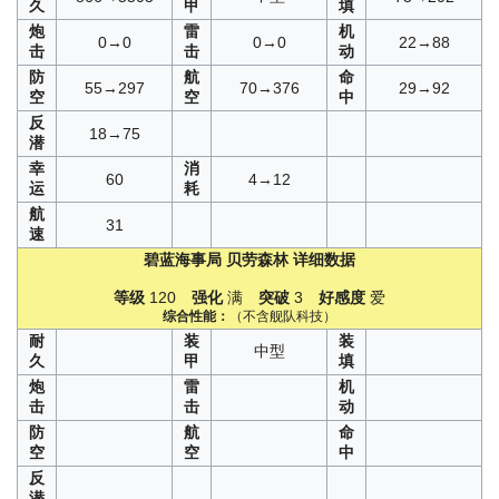
久
甲
填
炮
雷
机
0→0
0→0
22→88
击
击
动
防
航
命
55→297
70→376
29→92
空
空
中
反
18→75
潜
幸
消
60
4→12
运
耗
航
31
速
碧蓝海事局
贝劳森林
详细数据
等级
120
强化
满
突破
3
好感度
爱
综合性能：
（不含舰队科技）
耐
装
装
中型
久
甲
填
炮
雷
机
击
击
动
防
航
命
空
空
中
反
潜