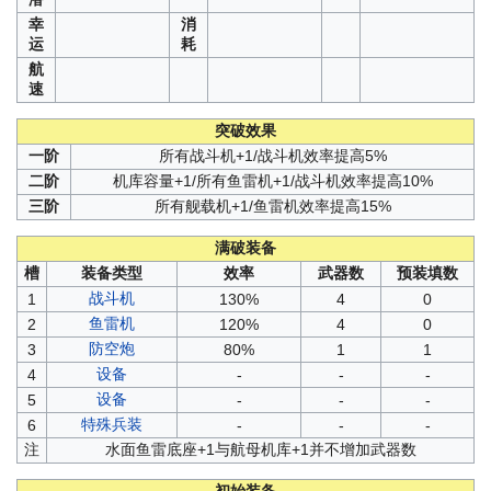
幸
消
运
耗
航
速
突破效果
一阶
所有战斗机+1/战斗机效率提高5%
二阶
机库容量+1/所有鱼雷机+1/战斗机效率提高10%
三阶
所有舰载机+1/鱼雷机效率提高15%
满破装备
槽
装备类型
效率
武器数
预装填数
战斗机
1
130%
4
0
鱼雷机
2
120%
4
0
防空炮
3
80%
1
1
设备
4
-
-
-
设备
5
-
-
-
特殊兵装
6
-
-
-
注
水面鱼雷底座+1与航母机库+1并不增加武器数