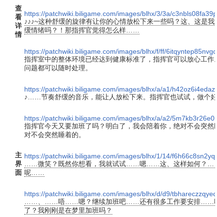
查
https://patchwiki.biligame.com/images/blhx/3/3a/c3nbls08fa3
看
♪♪♪~这种舒缓的旋律有让你的心情放松下来一些吗？这、这是
详
缓情绪吗？！那指挥官觉得怎么样……
情
https://patchwiki.biligame.com/images/blhx/f/ff/6itqyntep85nv
指挥室中的整体环境已经达到健康标准了，指挥官可以放心工作
问题都可以随时处理。
https://patchwiki.biligame.com/images/blhx/a/a1/h42oz6i4ed
♪……节奏舒缓的音乐，能让人放松下来。指挥官也试试，做个
https://patchwiki.biligame.com/images/blhx/a/a2/5m7kb3r26
指挥官今天又要加班了吗？明白了，我会陪着你，绝对不会突然
对不会突然睡着的。
主
https://patchwiki.biligame.com/images/blhx/1/14/f6h66c8sn2y
界
……微笑？既然你想看，我就试试……嗯……这、这样如何？…
面
呢……
https://patchwiki.biligame.com/images/blhx/d/d9/tbhareczzq
……、……唔……嗯？继续加班吧……还有很多工作要安排……
了？我刚刚是在梦里加班吗？