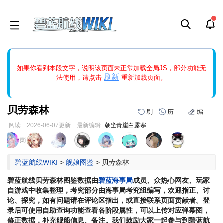
如果打开页面显示缩略图创建出错，请点击
刷新
或页面右上WIKI功
如果你看到本段文字，说明该页面未正常加载全局JS，部分功能无
能中的刷新按钮清除页面缓存并刷新，如果还有问题，请多尝试几
刷新
法使用，请点击
重新加载页面。
次。
贝劳森林
刷
历
编
阅读
2026-06-07
更新
最新编辑:
朝坐青崖白露寒
跳
跳
页面贡献者 :
到
到
导
搜
碧蓝航线WIKI
>
舰娘图鉴
>
贝劳森林
航
索
碧蓝航线
贝劳森林
图鉴数据由
碧蓝海事局
成员、众热心网友、玩家
自游戏中收集整理，考究部分由海事局考究组编写，欢迎指正、讨
论、探究，如有问题请在评论区指出，或直接联系页面贡献者。登
录后可使用自助查询功能查看各阶段属性，可以上传对应弹幕图，
修正数据，补充舰船信息、备注。我们鼓励大家一起参与到碧蓝航