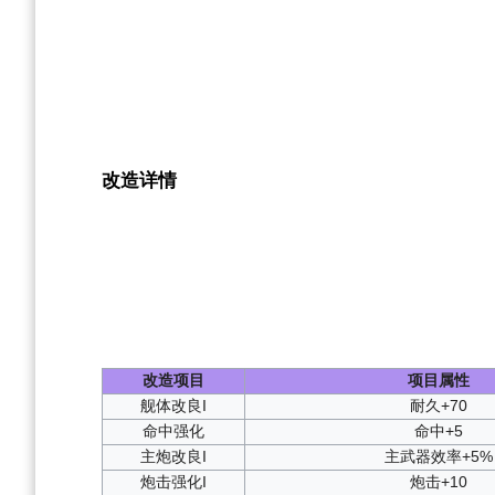
改造详情
改造项目
项目属性
舰体改良I
耐久+70
命中强化
命中+5
主炮改良I
主武器效率+5%
炮击强化I
炮击+10