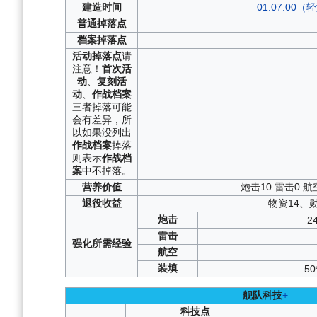
建造
时间
01:07:00
普通
掉落点
档案
掉落点
活动
掉落点
请
注意！
首次活
动
、
复刻活
动
、
作战档案
三者掉落可能
会有差异，所
以如果没列出
作战档案
掉落
则表示
作战档
案
中不掉落。
营养
价值
炮击10 雷击0 航
退役
收益
物资14、
炮击
2
雷击
强化
所需
经验
航空
装填
50
舰队科技
+
科技点