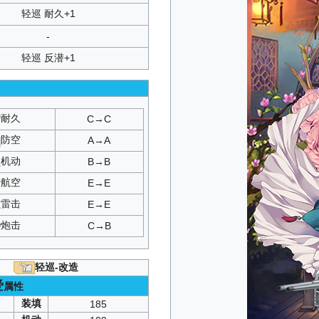
轻巡 耐久+1
-
轻巡 反潜+1
耐久
C→C
防空
A→A
机动
B→B
航空
E→E
雷击
E→E
炮击
C→B
轻巡-改造
爱
属性
装填
185