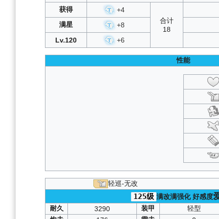
获得
+
4
合计
满星
+
8
18
Lv.120
+
6
性能
轻巡-无改
125级
满改满强化
好感度
耐久
装甲
轻型
3290