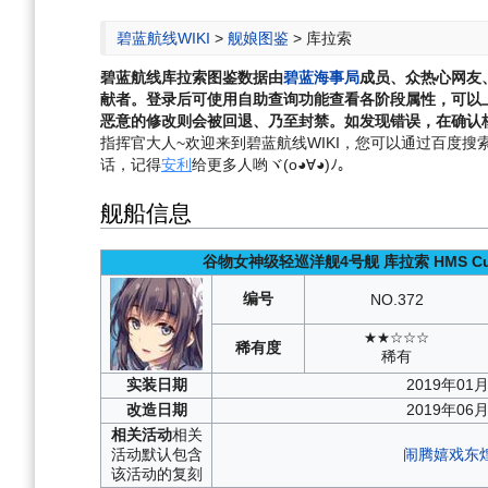
航
索
碧蓝航线WIKI
>
舰娘图鉴
>
库拉索
碧蓝航线
库拉索
图鉴数据由
碧蓝海事局
成员、众热心网友
献者。登录后可使用自助查询功能查看各阶段属性，可以
恶意的修改则会被回退、乃至封禁。如发现错误，在确认核
指挥官大人~欢迎来到碧蓝航线WIKI，您可以通过百度搜索“碧
话，记得
安利
给更多人哟ヾ(o◕∀◕)ﾉ。
舰船信息
谷物女神级轻巡洋舰4号舰
库拉索
HMS Cu
编号
NO.
372
★★☆☆☆
稀有度
稀有
实装
日期
2019年01
改造
日期
2019年06
相关
活动
相关
活动默认包含
闹腾嬉戏东
该活动的复刻