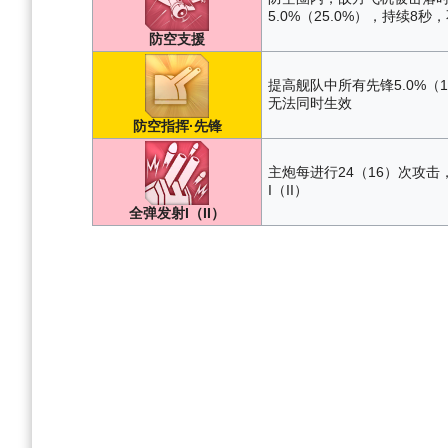
5.0%（25.0%），持续8秒
防空支援
提高舰队中所有先锋5.0%（
无法同时生效
防空指挥·先锋
主炮每进行24（16）次攻击
I（II）
全弹发射I（II）