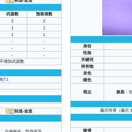
轻巡-改造
武器数
预装填数
2
2
1
1
1
1
-
-
身份
-
-
性格
-
-
关键词
并不增加武器数
持有物
发色
炮T1
瞳色
萌点
换装
：
藤沢玲香（藤沢 れい香
轻巡-改造
微博
时，自身炮击、防空提高