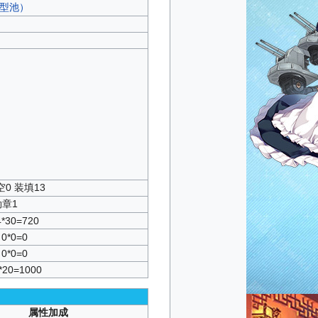
（轻型池）
空0 装填13
勋章1
4*30=720
0*0=0
0*0=0
*20=1000
属性加成