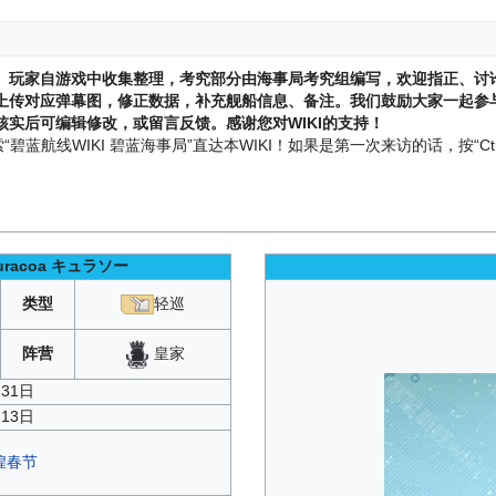
、玩家自游戏中收集整理，考究部分由海事局考究组编写，欢迎指正、讨
上传对应弹幕图，修正数据，补充舰船信息、备注。我们鼓励大家一起参与
实后可编辑修改，或留言反馈。感谢您对WIKI的支持！
蓝航线WIKI 碧蓝海事局”直达本WIKI！如果是第一次来访的话，按“Ctr
racoa
キュラソー
类型
轻巡
皇家
阵营
月31日
月13日
煌春节