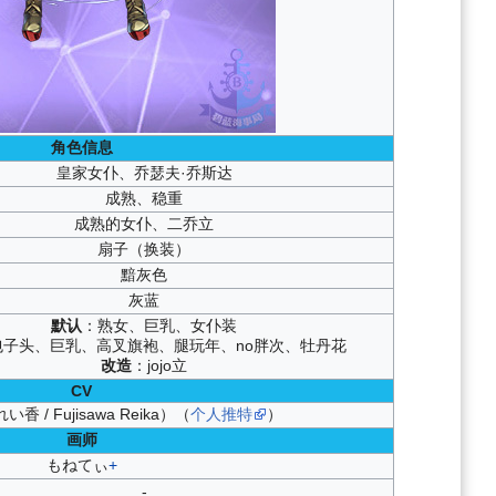
角色信息
皇家女仆、
乔瑟夫·乔斯达
成熟、稳重
成熟的女仆、二乔立
扇子（换装）
黯灰色
灰蓝
默认
：熟女、巨乳、女仆装
包子头、巨乳、高叉旗袍、腿玩年、
no胖次
、牡丹花
改造
：jojo立
CV
 / Fujisawa Reika）（
个人推特
）
画师
もねてぃ
+
-