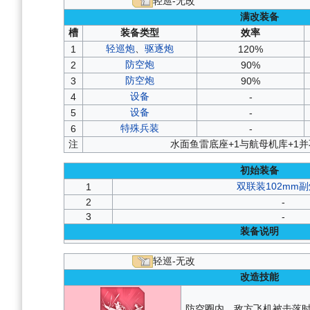
轻巡-无改
满改装备
槽
装备类型
效率
轻巡炮
、
驱逐炮
1
120%
防空炮
2
90%
防空炮
3
90%
设备
4
-
设备
5
-
特殊兵装
6
-
注
水面鱼雷底座+1与航母机库+1
初始装备
双联装102mm副
1
2
-
3
-
装备说明
轻巡-无改
改造技能
防空圈内，敌方飞机被击落