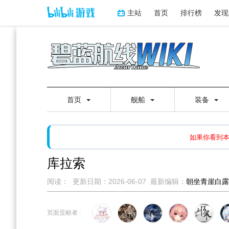
主站
首页
排行榜
发现
首页
舰船
装备
如果打开页面显示缩略图创
如果你看到
库拉索
阅读：
更新日期：
2026-06-07
最新编辑：
朝坐青崖白露
跳
跳
到
到
页面贡献者 :
导
搜