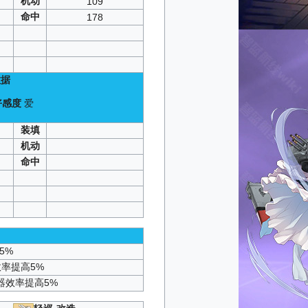
机动
109
命中
178
据
好感度
爱
）
装填
机动
命中
5%
效率提高5%
器效率提高5%