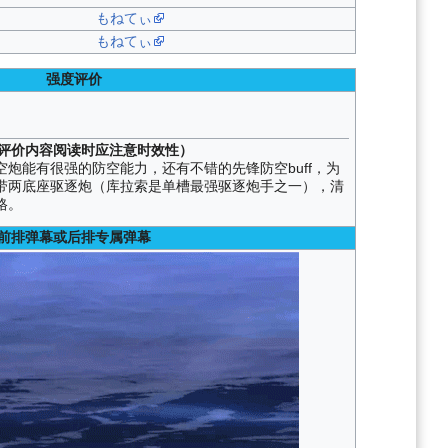
もねてぃ
もねてぃ
强度评价
评价内容阅读时应注意时效性）
炮能有很强的防空能力，还有不错的先锋防空buff，为
带两底座驱逐炮（库拉索是单槽最强驱逐炮手之一），清
格。
前排弹幕或后排专属弹幕