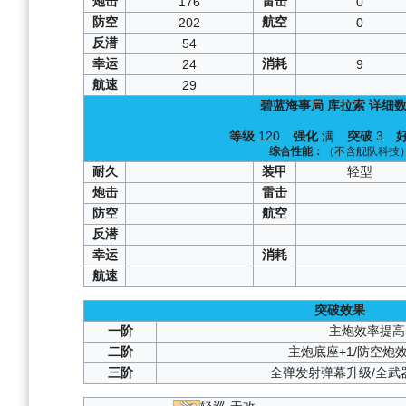
炮击
雷击
176
0
防空
航空
202
0
反潜
54
幸运
消耗
24
9
航速
29
碧蓝海事局
库拉索
详细数
等级
120
强化
满
突破
3
综合性能：
（不含舰队科技
耐久
装甲
轻型
炮击
雷击
防空
航空
反潜
幸运
消耗
航速
突破效果
一阶
主炮效率提高
二阶
主炮底座+1/防空炮
三阶
全弹发射弹幕升级/全武