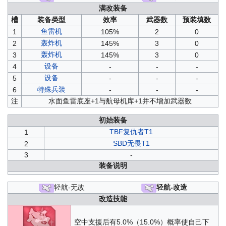
复刻箱庭疗法
：
B1
/
B2
/
B3
/
D1
/
D2
/
D3
/
SP
满改装备
划破海空之翼
：
SP1
/
SP2
/
SP3
槽
装备类型
效率
武器数
预装填数
穹顶下的圣咏曲
：
A1
/
A3
/
B1
/
B2
/
B3
/
C1
/
C2
/
C3
/
D1
/
D2
/
D3
/
SP
/
A2
鱼雷机
1
105%
2
0
复刻苍红的回响
：
轰炸机
2
145%
3
0
A1
/
A2
/
A3
/
B1
/
B2
/
B3
/
C1
/
C2
/
C3
/
D1
/
D2
/
D3
轰炸机
微层混合
：
C1
/
C2
/
C3
/
D1
/
D2
/
D3
/
SP
3
145%
3
0
箱庭疗法
：
B1
/
B2
/
B3
/
D1
/
D2
/
D3
/
SP
设备
4
-
-
-
复刻光与影的鸢尾之华
：
设备
5
-
-
-
A1
/
A2
/
A3
/
B1
/
B2
/
B3
/
C1
/
C2
/
C3
/
D1
/
D2
/
D3
/
SP
特殊兵装
6
虚拟链接的共时性
-
：
SP2
/
SP4
-
/
Black-SP
-
复刻墨染
：
注
水面鱼雷底座+1与航母机库+1并不增加武器数
A1
/
A2
/
A3
/
A4
/
B1
/
B2
/
C1
/
C2
/
C3
/
C4
/
D1
/
D2
苍红的回响
：
初始装备
A1
/
A2
/
A3
/
B1
/
B2
/
B3
/
C1
/
C2
/
C3
/
D1
/
D2
/
D3
TBF复仇者T1
1
斯图尔特的硝烟
：
SP1
/
SP2
/
SP3
传颂之物
：
SP1
/
SP2
/
SP4
SBD无畏T1
2
复刻坠落之翼
：
3
-
A1
/
A2
/
A3
/
B1
/
B2
/
B3
/
C1
/
C2
/
C3
/
D1
/
D2
/
D3
装备说明
光与影的鸢尾之华
：
A1
/
A2
/
A3
/
B1
/
B2
/
B3
/
C1
/
C2
/
C3
/
D1
/
D2
/
D3
月光下的序曲
：
SP2
/
SP3
/
SP1
轻航-无改
轻航-改造
复刻异色格
：
A4
/
B3
/
B4
/
C4
/
D3
/
D4
改造技能
墨染
：
A1
/
A2
/
A3
/
A4
/
B1
/
B2
/
C1
/
C2
/
C3
/
C4
/
D1
/
D2
围剿
：
SP1
/
SP2
/
SP3
空中支援后有5.0%（15.0%）概率使自己下
坠落之翼
：