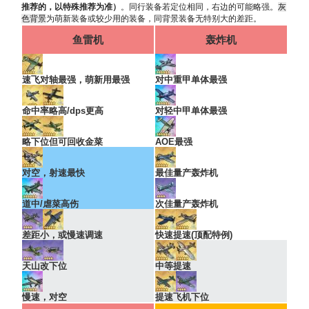
推荐的，以特殊推荐为准）
。同行装备若定位相同，右边的可能略强。
灰
色背景
为萌新装备或较少用的装备，同背景装备无特别大的差距。
鱼雷机
轰炸机
速飞对轴最强，萌新用最强
对中重甲单体最强
命中率略高/dps更高
对轻中甲单体最强
略下位但可回收金菜
AOE最强
对空，射速最快
最佳量产轰炸机
道中/虐菜高伤
次佳量产轰炸机
差距小，或慢速调速
快速提速(顶配特例)
天山改下位
中等提速
慢速，对空
提速飞机下位