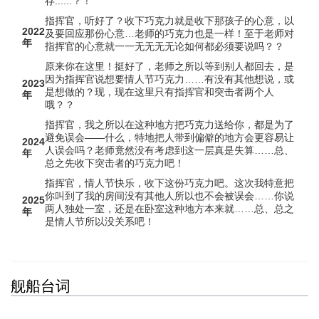
存......？！
指挥官，听好了？收下巧克力就是收下那孩子的心意，以
2022
及要回应那份心意…老师的巧克力也是一样！至于老师对
年
指挥官的心意就一一无无无无论如何都必须要说吗？？
原来你在这里！挺好了，老师之所以等到别人都回去，是
因为指挥官说想要情人节巧克力……有没有其他想说，或
2023
是想做的？现，现在这里只有指挥官和突击者两个人
年
哦？？
指挥官，我之所以在这种地方把巧克力送给你，都是为了
避免误会——什么，特地把人带到偏僻的地方会更容易让
2024
人误会吗？老师竟然没有考虑到这一层真是失算……总、
年
总之先收下突击者的巧克力吧！
指挥官，情人节快乐，收下这份巧克力吧。这次我特意把
你叫到了我的房间没有其他人所以也不会被误会……你说
2025
两人独处一室，还是在卧室这种地方本来就……总、总之
年
是情人节所以没关系吧！
舰船台词