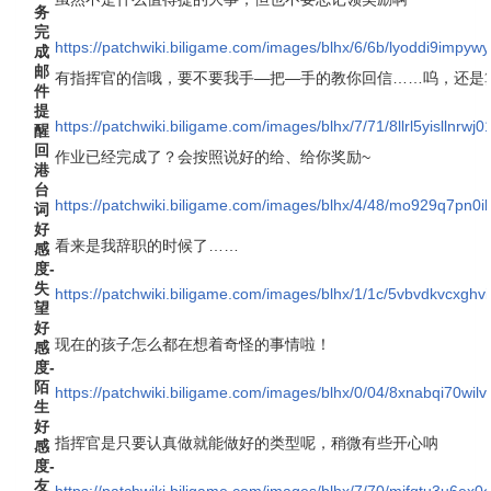
务
完
https://patchwiki.biligame.com/images/blhx/6/6b/lyoddi9impyw
成
邮
有指挥官的信哦，要不要我手—把—手的教你回信……呜，还是
件
提
https://patchwiki.biligame.com/images/blhx/7/71/8llrl5yisllnrw
醒
回
作业已经完成了？会按照说好的给、给你奖励~
港
台
https://patchwiki.biligame.com/images/blhx/4/48/mo929q7pn
词
好
看来是我辞职的时候了……
感
度-
失
https://patchwiki.biligame.com/images/blhx/1/1c/5vbvdkvcx
望
好
现在的孩子怎么都在想着奇怪的事情啦！
感
度-
陌
https://patchwiki.biligame.com/images/blhx/0/04/8xnabqi70w
生
好
指挥官是只要认真做就能做好的类型呢，稍微有些开心呐
感
度-
友
https://patchwiki.biligame.com/images/blhx/7/70/mifqtu3u6