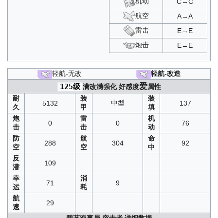
机动
C→C
唤醒苍红之炎
：
航空
A→A
C1
/
C2
/
C3
/
D1
/
D2
/
D3
/
A1
/
A2
/
A3
/
B1
/
B2
/
B3
/
SP
埋葬于彼岸之花
：
T1
/
T2
/
T3
雷击
E→E
铁翼擎风
：
C3
/
A3
/
A1
/
A2
/
C1
/
C2
复刻泠誓光庭
：
B1
/
B2
/
B3
/
D1
/
D2
/
D3
/
SP
炮击
E→E
复刻虹彩的终幕曲
：
A1
/
A2
/
A3
/
B1
/
B2
/
B3
/
C1
/
C2
/
C3
/
D1
/
D3
/
SP
复刻深度回音
：
轻航-无改
轻航-改造
A1
/
A2
/
A3
/
B1
/
B2
/
B3
/
C1
/
C2
/
C3
/
D1
/
D2
/
D3
/
SP
雪境迷踪
：
A1
/
A2
/
A3
/
C1
/
C2
/
C3
爱
125级
满改满强化
好感度
属性
复刻逆转彩虹之塔
：
耐
装
装
A1
/
A2
/
A3
/
B1
/
B2
/
B3
/
C1
/
C2
/
C3
/
D1
/
D2
/
D3
/
SP
中型
5132
137
久
甲
填
星海逐光
：
A1
/
A2
/
A3
/
C1
/
C2
/
C3
/
B1
/
B2
/
B3
/
D1
/
D2
/
D3
/
SP
炮
雷
机
0
0
76
复刻碧海光粼
：
击
击
动
A1
/
A2
/
A3
/
B1
/
B2
/
B3
/
C1
/
C2
/
C3
/
D1
/
D2
/
D3
/
SP
防
航
命
飓风与青春之泉
：
T1
/
T2
/
T3
/
T4
/
T5
/
T6
/
SP
288
304
92
空
空
中
须臾望月抄
：
反
D1
/
C3
/
B2
/
D2
/
B3
/
D3
/
SP
/
C1
/
A1
/
A2
/
A3
/
B1
/
C2
109
潜
愚者的天平
：
C2
/
A3
/
C1
/
C3
/
A2
/
A1
奏响鸢尾之歌
：
SP2
/
SP1
/
SP3
幸
消
71
9
复刻镜位螺旋
：
运
耗
A1
/
A2
/
A3
/
B1
/
B2
/
B3
/
C1
/
C2
/
C3
/
D1
/
D2
/
D3
/
SP
航
复刻杰诺瓦的焰火
：
SP1
/
SP2
/
SP3
29
速
复刻复兴的赞美诗
：