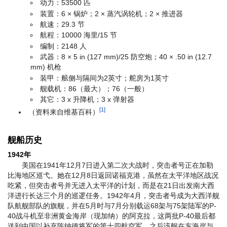
动力：53500 匹
装置：6 × 锅炉；2 × 蒸汽涡轮机；2 × 推进器
航速：29.3 节
航程：10000 海里/15 节
编制：2148 人
武器：8 × 5 in (127 mm)/25 防空炮；40 × .50 in (12.7
mm) 机枪
装甲：舷侧与隔间为2英寸；舵房为1英寸
舰载机：86（最大）；76（一般）
其它：3 x 升降机；3 x 弹射器
[1]
（资料来自维基百科）
舰船历史
1942年
美国在1941年12月7日进入第二次大战时，突击者号正在加勒
比海地区巡弋。她在12月8日返回诺福克港，虽然在太平洋地区战况
吃紧，但突击者号并无进入太平洋的计划，而是在21日出发南大西
洋进行长达三个月的巡逻任务。1942年4月，突击者号成为大西洋舰
队航舰部队的旗舰，并在5月时与7月分别载运68架与75架陆军的P-
40战斗机至非洲黄金海岸（现加纳）的阿克拉，这两批P-40最后都
送到中国以补充陈纳德将军的第十四航空军。之后该舰在东海岸与