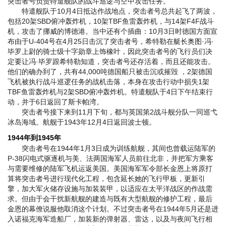
突击者号负责特遣舰队的战斗巡逻与空中攻击任务。
特遣舰队于10月4日抵达作战地点，突击者号总共起飞了两波，
包括20架SBD俯冲轰炸机，10架TBF鱼雷轰炸机，与14架F4F战斗
机，攻击了挪威的博德港。当中还有个插曲：10月3日时德国方面宣
布由于U-404号在4月25日击沉了突击者号，希特勒在艇长奥图·冯·
毕罗上尉的骑士级十字勋章上饰橡叶，因此突击者号的飞行员们决
定要让冯·毕罗跟希特勒知道，突击者号还存活着，而且还能攻击。
他们的确办到了，共有44,000吨德国船只被击沉或摧毁 ，2架德国
飞机被执行战斗巡逻任务的战机击落，本身在攻击行动中损失1架
TBF鱼雷轰炸机与2架SBD俯冲轰炸机。特遣舰队于4日下午结束行
动，并于6日返回了斯卡帕湾。
突击者号接下来到11月下旬，都与英国第2战斗舰分队一同巡弋
冰岛海域。航舰于1943年12月4日返回波士顿。
1944年到1945年
突击者号在1944年1月3日成为训练航舰，其间也曾载运陆军的
P-38闪电式驱逐机与美、法两国海军人员前往北非，并把军方乘客
与需要维修的陆军飞机运返美国。美国海军军令部长金恩上将原打
算将突击者号进行现代化工程，包含延长她的飞行甲板，更新引
擎，加大军火储存设施与加装装甲，以适应在太平洋战区的作战需
求。但由于会干扰新航舰的建造与既有大型航舰的修护工程，最后
金恩的幕僚说服他取消这个计划。不过突击者号在1944年5月还是进
入诺福克海军造船厂，加装新的弹射器、雷达，以及与夜间飞行相