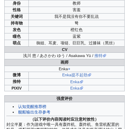
身份
教师
性格
害羞
关键词
我不是我没有你不要乱说
持有物
弩
发色
橙红色
瞳色
蓝紫
萌点
御姐、耳麦、项链、巨巨乳、过膝袜（黑丝）
CV
浅川 悠 / あさかわ ゆう / Asakawa Yū /
推特
画师
Enka
+
微博
Enka提不起劲
推特
Enka
PIXIV
Enka
强度评价
认知觉醒推荐榜
舰船输出生存参考
（以下评价内容阅读时应注意时效性）
封尘半夏：作为游戏中唯一具有轰炸机、轰炸机、鱼雷机配置的