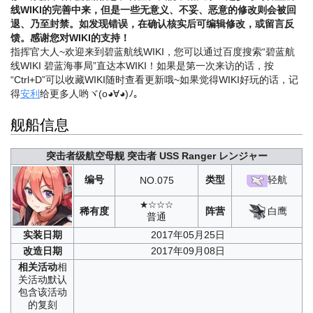
线WIKI的完善中来，但是一些无意义、不妥、恶意的修改则会被回
退、乃至封禁。如发现错误，在确认核实后可编辑修改，或留言反
馈。感谢您对WIKI的支持！
指挥官大人~欢迎来到碧蓝航线WIKI，您可以通过百度搜索“碧蓝航
线WIKI 碧蓝海事局”直达本WIKI！如果是第一次来访的话，按
“Ctrl+D”可以收藏WIKI随时查看更新哦~
如果觉得WIKI好玩的话，记
得
安利
给更多人哟ヾ(o◕∀◕)ﾉ。
舰船信息
突击者级航空母舰
突击者
USS Ranger
レンジャー
编号
类型
轻航
NO.
075
★☆☆☆
白鹰
稀有度
阵营
普通
实装
日期
2017年05月25日
改造
日期
2017年09月08日
相关
活动
相
关活动默认
包含该活动
的复刻