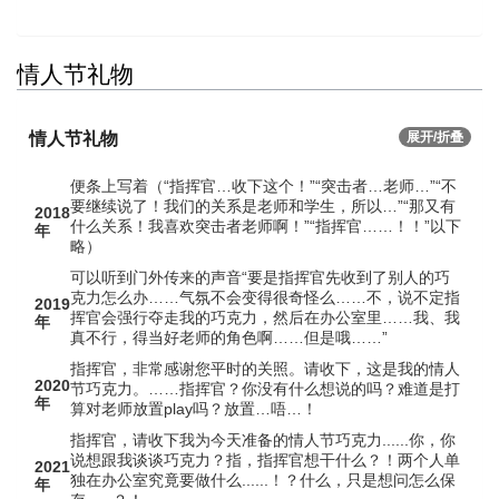
情人节礼物
情人节礼物
展开/折叠
便条上写着（“指挥官…收下这个！”“突击者…老师…”“不
要继续说了！我们的关系是老师和学生，所以…”“那又有
2018
什么关系！我喜欢突击者老师啊！”“指挥官……！！”以下
年
略）
可以听到门外传来的声音“要是指挥官先收到了别人的巧
克力怎么办……气氛不会变得很奇怪么……不，说不定指
2019
挥官会强行夺走我的巧克力，然后在办公室里……我、我
年
真不行，得当好老师的角色啊……但是哦……”
指挥官，非常感谢您平时的关照。请收下，这是我的情人
2020
节巧克力。……指挥官？你没有什么想说的吗？难道是打
年
算对老师放置play吗？放置…唔…！
指挥官，请收下我为今天准备的情人节巧克力......你，你
说想跟我谈谈巧克力？指，指挥官想干什么？！两个人单
2021
独在办公室究竟要做什么......！？什么，只是想问怎么保
年