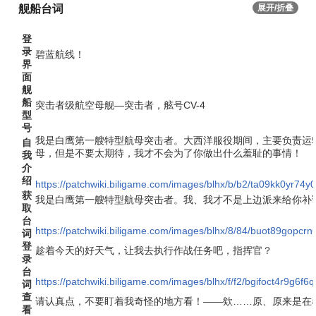
舰船台词
展开/折叠
登
录
碧蓝航线！
界
面
舰
船
突击者级航空母舰—突击者，舷号CV-4
型
号
我是白鹰第一艘特型航母突击者。大西洋服役期间，主要负责运
自
母，但是不要太期待，我才不会为了你做出什么羞耻的事情！
我
介
绍
https://patchwiki.biligame.com/images/blhx/b/b2/ta09kk0yr7
获
我是白鹰第一艘特型航母突击者。我、我才不是上边派来给你补
取
台
https://patchwiki.biligame.com/images/blhx/8/84/buot89gopc
词
登
趁着今天的好天气，让我去执行作战任务吧，指挥官？
录
台
https://patchwiki.biligame.com/images/blhx/f/f2/bgifoct4r9g6
词
查
请认真点，不要盯着我奇怪的地方看！——欸……原、原来是在
看