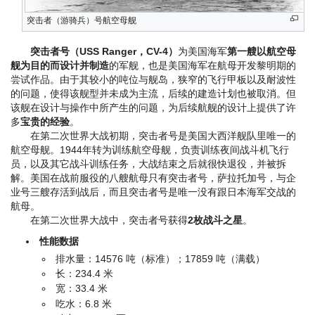
突击者（游骑兵）号航空母舰
突击者号（USS Ranger，CV-4）
为美国海军
第一艘以航空母
舰为目的而设计并制造
的军舰，也是美国海军在航母开发黎明期的
尝试作品。由于其较小的吨位与舰岛，狭窄的飞行甲板以及耐波性
的问题，使得该舰型并未成为主流，后续的建造计划也被取消。但
该舰在设计与操作中所产生的问题，为后续航舰的设计上提供了许
多
宝贵的经验
。
在第二次世界大战初期，突击者号是美国大西洋舰队里唯一的
航空母舰。1944年转为训练航空母舰，负责训练夜间战斗机飞行
员，以及其它战斗训练任务，大战结束之后就很快退役，并被拆
解。美国在战前服役的八艘航母只有突击者号，萨拉托加号，与企
业号三艘存活到战后，而且突击者号是唯一没有跟日本海军交战的
航母。
在第二次世界大战中，突击者号获得
2枚战斗之星
。
性能数据
排水量：14576 吨（标准）；17859 吨（满载）
长：234.4 米
宽：33.4 米
吃水：6.8 米