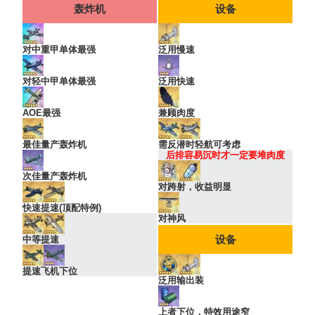
轰炸机
设备
对中重甲单体最强
泛用慢速
对轻中甲单体最强
泛用快速
AOE最强
兼顾肉度
最佳量产轰炸机
需反潜时轻航可考虑
后排容易沉时才一定要堆肉度
次佳量产轰炸机
对跨射，收益明显
快速提速(顶配特例)
对神风
设备
中等提速
提速飞机下位
泛用输出装
上者下位，特效用途窄