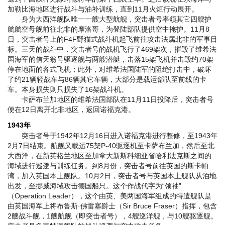
加勒比海地区进行战斗与油补训练，直到11月火炬行动展开。
身为大西洋舰队唯一一艘大型航舰，突击者号率领其它四艘护
航航空母舰前往北非的摩洛哥，为登陆部队提供空中掩护。11月8
日，突击者号上的F4F野猫式战斗机起飞前往攻击法属北非的军事目
标。三天的战斗中，突击者号的战机飞行了469架次，摧毁了维希法
国海军的信天翁号驱逐舰与两艘潜艇，击落15架飞机并击毁约70架
停在地面的各式飞机；此外，对维希法国陆军的阻绝打击中，破坏
了约21辆轻战车与86辆其它车辆，大部分是载运部队至前线的卡
车。本身损失则只损失了16架战斗机。
卡萨布兰加地区的维希法国部队在11月11日投降后，突击者号
便在12日离开北非地区，返回诺福克港。
1943年
突击者号于1942年12月16日进入诺福克港进行整修，至1943年
2月7日结束。航舰又载运75架P-40驱逐机至卡萨布兰加，然后至北
大西洋，在新英格兰地区至加拿大新斯科细亚省哈利法克斯之间的
海域进行巡逻与训练任务。到8月份，突击者号前往英国的斯卡帕
湾，加入英国本土舰队。10月2日，突击者号与英国本土舰队从泊地
出发，至挪威海域攻击德国船只。这个作战代字为“领袖”
（Operation Leader），这个由英、美两国海军组成的特遣舰队是
由英国海军上将布鲁斯·佛雷塞爵士（Sir Bruce Fraser）指挥，包含
2艘战斗舰，1艘航舰（即突击者号），4艘巡洋舰，与10艘驱逐舰。