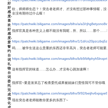
好
好
欸，师师师生恋？！突击者老师才、才没有想过那种事情喔，没
感
全没有期待过什么喔！
度-
喜
https://patchwiki.biligame.com/images/blhx/a/a3/rjhg8etyo
欢
好
指挥官真是各种意义上都不能没有我呢，所、所以……那个……
感
度-
https://patchwiki.biligame.com/images/blhx/1/1d/cs20pzczb
爱
誓
呜……被学生送这么贵重的东西还非常高兴，突击者老师可能要
约
台
https://patchwiki.biligame.com/images/blhx/b/b9/bftphyh5lnx
词
礼
物
这有指挥官的味道……怎么办…才没有心跳加速啊！
台
词
委
指挥官~要是发呆忘了检查委托成果被姐妹们责怪我可不管你哦
托
完
https://patchwiki.biligame.com/images/blhx/9/92/beijhv6xpq
成
强
现在突击者老师能教你更多的东西了~
化
成