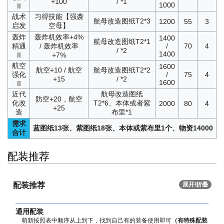
+100
/ *1
1000
II
战术
习得技能【强袭
航母改造图纸T2*3
1200
55
3
启发
空母】
轰炸
轰炸机效率+4%
1400
航母改造图纸T2*1
精通
/ 轰炸机效率
/
70
4
/ *2
1400
II
+7%
航空
1600
航空+10 / 航空
航母改造图纸T2*2
强化
/
75
4
+15
/ *2
1600
II
近代
航母改造图纸
防空+20，航空
化改
T2*6、本体或者紫
2000
80
4
+25
造
布里*1
需求
蓝图纸13张、紫图纸18张、本体或紫布里1个、物资14000
合计
配装推荐
配装推荐
展开/折叠
通用配装
萌新按照表中顺序从上到下，找到自己有的装备使用即可
（有特殊配装