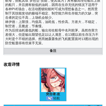
航母，搭配其双“梦想型”技能，使其成为了具有极高理论输出上限
的船只，并且拥有较低的油耗，因而在生存无忧的情况下适用于
各种PVE场合，在活动图锁轻航时可成为理想备选之一。然而受
制于其技能发动的极端不稳定、制空能力和生存能力的欠缺，突
击者的定位不高，上场机会较少。
林伊德：上限强，均值高，油耗低，性价高。方差大，不稳定，
制空差，且脆皮，节奏慢。
作为后排油耗最低的船，输出却在航母中名列前茅。虽然伤害方
差很大，但是输出期望也足以让人满意，在13图以前生存压力不
大时是个不错的选择。然而她轰轰鱼的飞机配置面对13图出现的
防空船显得有些束手无策。
备注
改造详情
突击者
.改
轻航