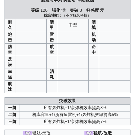
碧蓝海事局
突击者
详细数据
A1
/
A2
/
A3
/
B1
/
B2
/
B3
/
C1
/
C2
/
C3
/
D1
/
D2
/
D3
/
SP
湮烬尘墟
：
A3
/
C3
/
A2
/
C1
/
A1
/
C2
等级
120
强化
满
突破
3
好感度
爱
定向折叠
：
C1
/
C2
/
C3
/
B1
/
B2
/
D1
/
B3
/
D2
/
D3
/
SP
综合性能：
（不含舰队科技）
紫绛槿岚
：
A1
/
C1
/
A2
/
C2
/
A3
/
C3
/
D1
/
B1
/
D2
/
B2
/
B3
/
D3
/
SP
耐
装
装
中型
远汇点作战
：
SP1
/
SP2
/
SP3
/
SP4
/
ESP
久
甲
填
雄鹰的叙事歌
：
B1
/
B2
/
B3
/
D1
/
D2
/
D3
/
SP
炮
雷
机
复刻划破海空之翼
：
SP1
/
SP2
/
SP3
击
击
动
泠誓光庭
：
B1
/
D1
/
B2
/
D2
/
B3
/
D3
/
SP
防
航
命
虹彩的终幕曲
：
空
空
中
A1
/
C1
/
C2
/
A2
/
C3
/
A3
/
D1
/
B1
/
B2
/
SP
/
D3
/
B3
深度回音
：
反
C1
/
C2
/
C3
/
A1
/
A2
/
A3
/
D1
/
D2
/
D3
/
B3
/
B2
/
B1
/
SP
潜
逆转彩虹之塔
：
幸
消
A1
/
A2
/
C1
/
C2
/
C3
/
D1
/
SP
/
B2
/
B1
/
D2
/
D3
/
B3
/
A3
运
耗
杰诺瓦的焰火
：
SP1
/
SP2
/
SP3
航
复刻穹顶下的圣咏曲
：
速
A1
/
A2
/
A3
/
B1
/
B2
/
B3
/
C1
/
C2
/
C3
/
D1
/
D2
/
D3
/
SP
碧海光粼
：
A1
/
C1
/
C2
/
A2
/
A3
/
C3
/
D1
/
D3
/
B3
/
B2
/
B1
/
SP
/
D2
突破效果
复刻微层混合
：
C1
/
C2
/
C3
/
D1
/
D2
/
D3
/
SP
一阶
所有轰炸机+1/轰炸机效率提高3%
响彻碧海的偶像歌
：
SP1
/
SP2
/
SP3
/
SP4
/
VSP
二阶
机库容量+1/所有鱼雷机+1/轰炸机效率提高5%
镜位螺旋
：
A1
/
A2
/
A3
/
B1
/
B2
/
B3
/
C1
/
C2
/
C3
/
D1
/
D2
/
D3
/
SP
三阶
所有轰炸机+1/轰炸机效率提高7%
复兴的赞美诗
：
A1
/
A2
/
A3
/
B1
/
B2
/
B3
/
C1
/
C2
/
C3
/
D1
/
D2
/
D3
/
SP
轻航-无改
轻航-改造