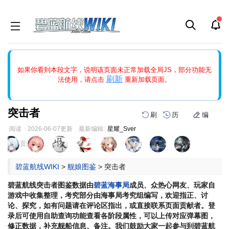
如果打开页面显示缩略图创建出错，请点击
刷新
或页面右上WIKI功
如果你看到本段文字，说明该页面未正常加载全局JS，部分功能无
能中的刷新按钮清除页面缓存并刷新，如果还有问题，请多尝试几
刷新
法使用，请点击
重新加载页面。
次。
突击者
刷
历
编
阅读
2026-06-07
更新
最新编辑:
星耀_Sver
跳
跳
页面贡献者 :
到
到
导
搜
碧蓝航线WIKI
>
舰娘图鉴
>
突击者
航
索
碧蓝航线
突击者
图鉴数据由
碧蓝海事局
成员、众热心网友、玩家自
游戏中收集整理，考究部分由海事局考究组编写，欢迎指正、讨
论、探究，如有问题请在评论区指出，或直接联系页面贡献者。登
录后可使用自助查询功能查看各阶段属性，可以上传对应弹幕图，
修正数据，补充舰船信息、备注。我们鼓励大家一起参与到碧蓝航