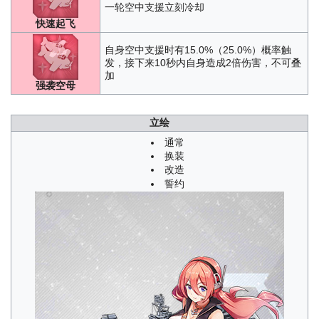
A1
一轮空中支援立刻冷却
/
A2
/
A3
/
B1
/
B2
/
B3
/
C1
/
C2
/
C3
/
D1
/
D2
/
D3
七夕
：
SP1
/
SP2
/
SP3
快速起飞
异色格
：
A4
/
B3
/
B4
/
C4
/
D3
/
D4
努力希望计划
：
SP2
/
SP3
自身空中支援时有15.0%（25.0%）概率触
发，接下来10秒内自身造成2倍伤害，不可叠
加
强袭空母
立绘
通常
换装
改造
誓约