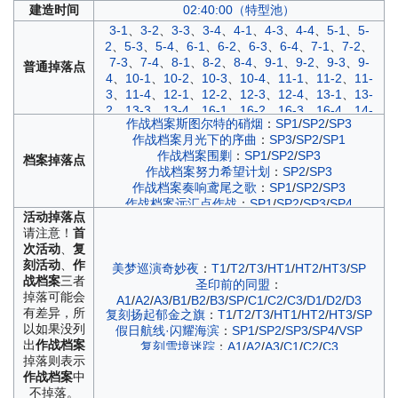
建造
时间
02:40:00（特型池）
3-1
、
3-2
、
3-3
、
3-4
、
4-1
、
4-3
、
4-4
、
5-1
、
5-
2
、
5-3
、
5-4
、
6-1
、
6-2
、
6-3
、
6-4
、
7-1
、
7-2
、
7-3
、
7-4
、
8-1
、
8-2
、
8-4
、
9-1
、
9-2
、
9-3
、
9-
普通
掉落点
4
、
10-1
、
10-2
、
10-3
、
10-4
、
11-1
、
11-2
、
11-
3
、
11-4
、
12-1
、
12-2
、
12-3
、
12-4
、
13-1
、
13-
2
、
13-3
、
13-4
、
16-1
、
16-2
、
16-3
、
16-4
、
14-
作战档案斯图尔特的硝烟
：
SP1
/
SP2
/
SP3
1
、
14-2
、
14-3
、
14-4
、
15-1
、
15-2
、
15-3
、
15-4
作战档案月光下的序曲
：
SP3
/
SP2
/
SP1
作战档案围剿
：
SP1
/
SP2
/
SP3
档案
掉落点
作战档案努力希望计划
：
SP2
/
SP3
作战档案奏响鸢尾之歌
：
SP1
/
SP2
/
SP3
作战档案远汇点作战
：
SP1
/
SP2
/
SP3
/
SP4
活动
掉落点
作战档案湮烬尘墟
：
A1
/
A2
/
A3
/
C1
/
C2
/
C3
请注意！
首
作战档案定向折叠
：
次活动
、
复
B1
/
B2
/
B3
/
C1
/
C2
/
C3
/
D1
/
D2
/
D3
刻活动
、
作
作战档案紫绛槿岚
：
美梦巡演奇妙夜
：
T1
/
T2
/
T3
/
HT1
/
HT2
/
HT3
/
SP
战档案
三者
A1
/
A2
/
A3
/
B1
/
B2
/
B3
/
C1
/
C2
/
C3
/
D1
/
D2
/
D3
圣印前的同盟
：
作战档案飓风与青春之泉
：
T2
/
T3
/
T4
/
T5
/
T6
/
T1
掉落可能会
A1
/
A2
/
A3
/
B1
/
B2
/
B3
/
SP
/
C1
/
C2
/
C3
/
D1
/
D2
/
D3
作战档案虹彩的终幕曲
：
有差异，所
复刻扬起郁金之旗
：
T1
/
T2
/
T3
/
HT1
/
HT2
/
HT3
/
SP
A1
/
A2
/
A3
/
B1
/
B2
/
B3
/
C1
/
C2
/
C3
/
D1
/
D3
以如果没列
假日航线·闪耀海滨
：
SP1
/
SP2
/
SP3
/
SP4
/
VSP
作战档案雄鹰的叙事歌
：
B1
/
B2
/
B3
/
D1
/
D2
/
D3
出
作战档案
复刻雪境迷踪
：
A1
/
A2
/
A3
/
C1
/
C2
/
C3
作战档案泠誓光庭
：
B1
/
B2
/
B3
/
D1
/
D2
/
D3
掉落则表示
春满客栈Online
：
A1
/
A2
/
A3
/
C1
/
C2
/
C3
作战档案深度回音
：
作战档案
中
复刻星海逐光
：
A1
/
A2
/
A3
/
B1
/
B2
/
B3
/
C1
/
C2
/
C3
/
D1
/
D2
/
D3
不掉落。
A1
/
A2
/
A3
/
B1
/
B2
/
B3
/
C1
/
C2
/
C3
/
D1
/
D2
/
D3
/
SP