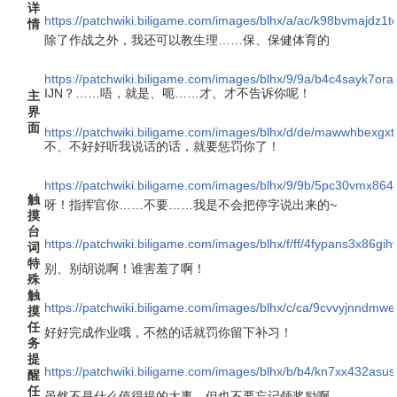
详
https://patchwiki.biligame.com/images/blhx/a/ac/k98bvmajdz1
情
除了作战之外，我还可以教生理……保、保健体育的
https://patchwiki.biligame.com/images/blhx/9/9a/b4c4sayk7or
IJN？……唔，就是、呃……才、才不告诉你呢！
主
界
面
https://patchwiki.biligame.com/images/blhx/d/de/mawwhbex
不、不好好听我说话的话，就要惩罚你了！
https://patchwiki.biligame.com/images/blhx/9/9b/5pc30vmx
触
呀！指挥官你……不要……我是不会把停字说出来的~
摸
台
https://patchwiki.biligame.com/images/blhx/f/ff/4fypans3x86
词
特
别、别胡说啊！谁害羞了啊！
殊
触
https://patchwiki.biligame.com/images/blhx/c/ca/9cvvyjnndm
摸
任
好好完成作业哦，不然的话就罚你留下补习！
务
提
https://patchwiki.biligame.com/images/blhx/b/b4/kn7xx432as
醒
任
虽然不是什么值得提的大事，但也不要忘记领奖励啊