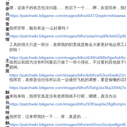
登
嗯，这孩子的状态也没问题……然后下一个……啊，欢迎回来，指挥
录
台
https://patchwiki.biligame.com/images/blhx/4/47/2eqdrrmihtaww
词
查
指挥官呀，舰岛有这~~么好看吗？
看
详
https://patchwiki.biligame.com/images/blhx/a/ae/mxpl0b3eb52
情
工具的强大只是一部分，老师我的职责就是教会大家更好地运用工
的啦！
https://patchwiki.biligame.com/images/blhx/4/49/o6lt8ls0gw5sk
主
虽然以前因为没有时间最后只做了一些小强化，不过看到其他孩子
界
慰呐。
面
https://patchwiki.biligame.com/images/blhx/b/bf/cw52tos5wdk22
指挥官，老师是信任你所以在一边做些飞机的调整，要是偷懒的话
https://patchwiki.biligame.com/images/blhx/5/5d/g1kz3ka33i94j
触
来啦来啦，指挥官真是没有老师我就不行呢，嗯嗯，真没办法
摸
台
https://patchwiki.biligame.com/images/blhx/3/3f/aup0e28g8nmj
词
特
指挥官，过来帮我扶一下……呀，真是的……
殊
触
https://patchwiki.biligame.com/images/blhx/e/e0/nos3xutyw8gm