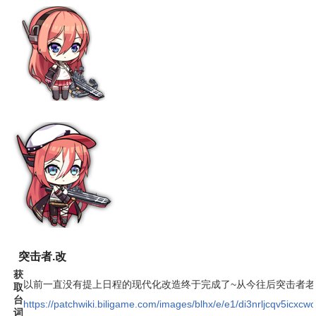
突击者.改
获
以前一直没有提上日程的现代化改造终于完成了~从今往后突击者
取
台
https://patchwiki.biligame.com/images/blhx/e/e1/di3nrljcqv5icxcw
词