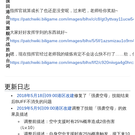
摸
回
指挥官就算成长了也还是没变呢，过来吧，老师给你奖励~
港
台
https://patchwiki.biligame.com/images/blhx/c/c8/gt3yttvay11ucw
词
旗
大家好好发挥学到的东西就好~
舰
开
https://patchwiki.biligame.com/images/blhx/5/5f/1azsmizau1o9
战
胜
嗯，现在指挥官经过老师我的锻炼肯定不会这么快不行了……欸，
利
台
https://patchwiki.biligame.com/images/blhx/f/f2/c920niivga4g0hr
词
更新日志
2018年5月18日09:00港区改建
修复了「强袭空母」技能结束
后BUFF不消失的问题
2019年5月9日09:00港区改建
调整了技能「强袭空母」的效
果及描述
调整前描述：空中支援时有25%概率造成2倍伤害
（Lv.10）
调整后描述：自身空中支援时有25%概率触发，接下来10