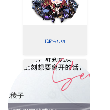
陷阱与猎物
密语档案