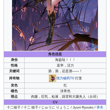
角色信息
身份
海盗哒！！！
性格
直率，活力
关键词
酒，酒，还是酒——！
强力秘药T0
灯笼
持有物
发色
红
瞳色
淡青色
萌点
肉腿，巨乳，粘液，踩背和大腿夹人（台词）
CV
十二稜子 / 十二 稜子 / じゅうに りょうこ / Jyuni Ryouko /
事务