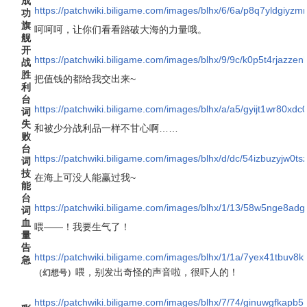
成
https://patchwiki.biligame.com/images/blhx/6/6a/p8q7yldgi
功
旗
呵呵呵，让你们看看踏破大海的力量哦。
舰
开
https://patchwiki.biligame.com/images/blhx/9/9c/k0p5t4rjazz
战
胜
把值钱的都给我交出来~
利
台
https://patchwiki.biligame.com/images/blhx/a/a5/gyijt1wr80
词
失
和被少分战利品一样不甘心啊……
败
台
https://patchwiki.biligame.com/images/blhx/d/dc/54izbuzyjw0
词
技
在海上可没人能赢过我~
能
台
https://patchwiki.biligame.com/images/blhx/1/13/58w5nge8a
词
血
喂——！我要生气了！
量
告
https://patchwiki.biligame.com/images/blhx/1/1a/7yex41tbuv
急
喂，别发出奇怪的声音啦，很吓人的！
（
幻想号
）
https://patchwiki.biligame.com/images/blhx/7/74/ginuwgfka