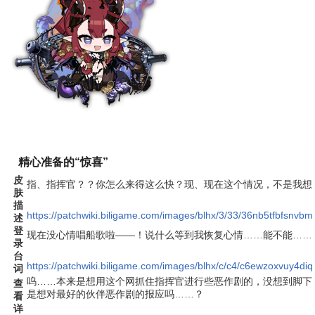
精心准备的“惊喜”
皮
指、指挥官？？你怎么来得这么快？现、现在这个情况，不是我想
肤
描
https://patchwiki.biligame.com/images/blhx/3/33/36nb5tfbfsnvb
述
登
现在没心情唱船歌啦——！说什么等到我恢复心情……能不能……
录
台
https://patchwiki.biligame.com/images/blhx/c/c4/c6ewzoxvuy4d
词
呜……本来是想用这个网抓住指挥官进行些恶作剧的，没想到脚下
查
是想对最好的伙伴恶作剧的报应吗……？
看
详