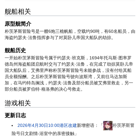
舰船相关
原型舰简介
朴茨茅斯冒险号是一艘6炮三桅帆船，空载约90吨，有60名船员，由
海盗约瑟夫·法鲁指挥参与了对莫卧儿帝国大船队的劫掠。
舰船历史
一开始朴茨茅斯冒险号属于约瑟夫·班克斯，1694年托马斯·图率罗
德岛州海盗船团启航时交与了约瑟夫·法鲁，在完成了劫掠莫卧儿帝
国大船队后，艾弗里声称朴茨茅斯冒险号未能参战，没有付给其船
员全额报酬。之后朴茨茅斯冒险号驶向波斯湾，又前往马达加斯
加，在马约特岛搁浅，约瑟夫·法鲁及部分船员被艾弗里救走，另一
部分船员被罗伯特·格洛弗的决心号救走。
游戏相关
更新日志
2026年4月30日10:00港区改建
新增密语：「
朴茨茅斯冒
险号
日文剧情-浴室中的亲密接触」