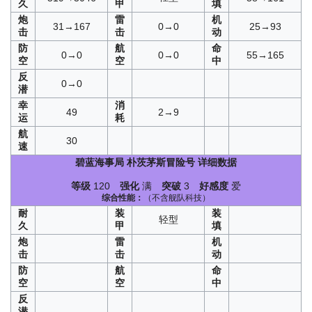
久
甲
填
炮
雷
机
31→167
0→0
25→93
击
击
动
防
航
命
0→0
0→0
55→165
空
空
中
反
0→0
潜
幸
消
49
2→9
运
耗
航
30
速
碧蓝海事局
朴茨茅斯冒险号
详细数据
等级
120
强化
满
突破
3
好感度
爱
综合性能：
（不含舰队科技）
耐
装
装
轻型
久
甲
填
炮
雷
机
击
击
动
防
航
命
空
空
中
反
潜