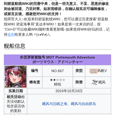
到碧蓝航线WIKI的完善中来，但是一些无意义、不妥、恶意的修改
则会被回退、乃至封禁。如发现错误，在确认核实后可编辑修改，
或留言反馈。感谢您对WIKI的支持！
指挥官大人~欢迎来到碧蓝航线WIKI，您可以通过百度搜索“碧蓝航
线WIKI 碧蓝海事局”直达本WIKI！如果是第一次来访的话，按
“Ctrl+D”可以收藏WIKI随时查看更新哦~
如果觉得WIKI好玩的话，记
得
安利
给更多人哟ヾ(o◕∀◕)ﾉ。
舰船信息
朴茨茅斯冒险号
MOT Portsmouth Adventure
ポーツマウス・アドベンチャー
编号
类型
风帆V
NO.
667
★★☆☆☆
飓风
稀有度
阵营
精锐
实装
日期
2024年10月24日
相关
活动
相
关活动默认
飓风与沉眠之海
、
飓风与自由群岛
包含该活动
的复刻