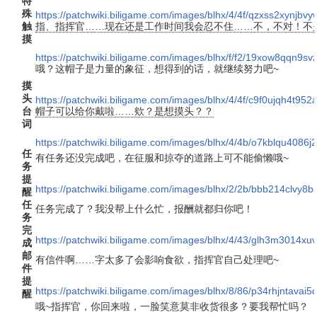
特
殊
https://patchwiki.biligame.com/images/blhx/4/4f/qzxss2xynjb
触
指、指挥官……现在还是工作时间我会忍不住……不，不对！不
摸
https://patchwiki.biligame.com/images/blhx/f/f2/19xow8qqn
哦？这帽子是力量的象征，想得到的话，就继续努力吧~
摸
头
https://patchwiki.biligame.com/images/blhx/4/4f/c9f0ujqh4t9
台
帽子可以给你戴啦……欸？是想摸头？？
词
https://patchwiki.biligame.com/images/blhx/4/4b/o7kblqu408
任
有任务还没完成吧，在征服和掠夺的道路上可不能偷懒哦~
务
提
https://patchwiki.biligame.com/images/blhx/2/2b/bbb214clvy
醒
任
任务完成了？我没帮上什么忙，报酬就都归你吧！
务
完
https://patchwiki.biligame.com/images/blhx/4/43/glh3m3014x
成
邮
有信件啊……字太多了会影响食欲，指挥官自己处理吧~
件
提
https://patchwiki.biligame.com/images/blhx/8/86/p34rhjntava
醒
哦~指挥官，你回来啦，一脸笑意莫非收货很多？要我帮忙吗？