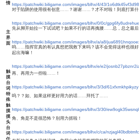
情
https://patchwiki.biligame.com/images/blhx/4/43/1o6dtk45vf3d98
对于陷阱的使用很有创意……？谢谢……？才不对啦！到底打算什
https://patchwiki.biligame.com/images/blhx/0/0c/gpg6fy8udrehu
先从脚开始拉一下试试吧？如果不行的话再拽腰……总，总之最后
主
界
https://patchwiki.biligame.com/images/blhx/a/a8/jua6891hnqoo
面
呜……指挥官真的有认真想把我救下来吗？该不会觉得这样也很好
起出海嘛！
https://patchwiki.biligame.com/images/blhx/e/e2/josnb27pbznr
触
再、再用力一些啦……！
摸
台
https://patchwiki.biligame.com/images/blhx/3/3d/61xfxmkhpikyz
词
特
呜？？如、如果这样更好用力的话……拜托了……
殊
触
https://patchwiki.biligame.com/images/blhx/3/30/ew9ogk35wsn
摸
摸
角、角是不是很恐怖？别用力抓啦！
头
台
https://patchwiki.biligame.com/images/blhx/c/ca/nzjagl40bdbtmf
词
任