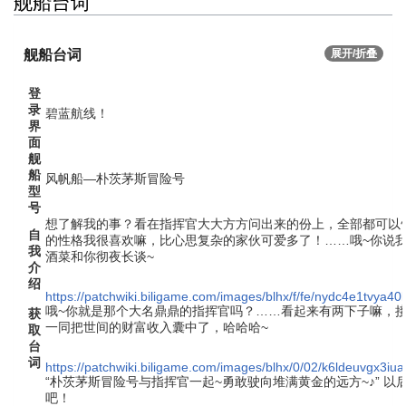
舰船台词
舰船台词
展开/折叠
登
录
碧蓝航线！
界
面
舰
船
风帆船—朴茨茅斯冒险号
型
号
想了解我的事？看在指挥官大大方方问出来的份上，全部都可以
自
的性格我很喜欢嘛，比心思复杂的家伙可爱多了！……哦~你说
我
酒菜和你彻夜长谈~
介
绍
https://patchwiki.biligame.com/images/blhx/f/fe/nydc4e1tvya
哦~你就是那个大名鼎鼎的指挥官吗？……看起来有两下子嘛，
获
一同把世间的财富收入囊中了，哈哈哈~
取
台
词
https://patchwiki.biligame.com/images/blhx/0/02/k6ldeuvgx3
“朴茨茅斯冒险号与指挥官一起~勇敢驶向堆满黄金的远方~♪” 
吧！