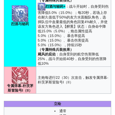
（专属特殊兵装强化）
烈酒与秘药+
：战斗开始时，自身受到伤
害降低5.0%（15.0%）；每20秒，若场上存
在耐久值低于50%的友方水面舰队角色，选
择队伍中血量最低的角色回复4%耐久，并使
烈酒与秘药
该友方角色进入【醉熏】状态：自身命中降
低15.0%（5.0%），炮击属性提高
5.0%（15.0%）、暴击率提高
5.0%（15.0%）、暴击伤害提高
5.0%（15.0%），持续15秒
（专属特殊兵装效果）
飓风的庇佑
：自身受到的航空伤害降低
25%，战斗开始前40秒，自身受到的伤害降
低10%
主炮每进行22（30）次攻击，触发专属弹幕-
朴茨茅斯冒险号I（II）
专属弹幕-朴茨茅
斯冒险号I（II）
立绘
通常