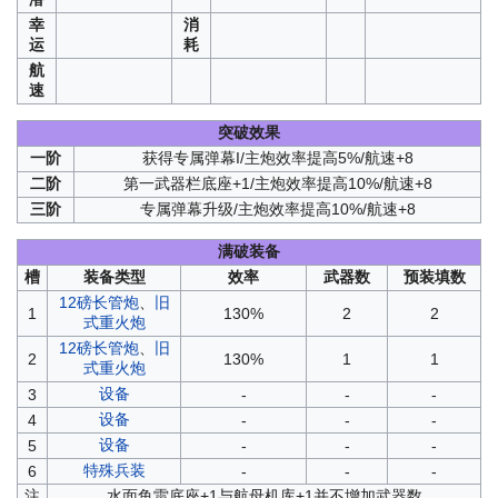
幸
消
运
耗
航
速
突破效果
一阶
获得专属弹幕I/主炮效率提高5%/航速+8
二阶
第一武器栏底座+1/主炮效率提高10%/航速+8
三阶
专属弹幕升级/主炮效率提高10%/航速+8
满破装备
槽
装备类型
效率
武器数
预装填数
12磅长管炮
、
旧
1
130%
2
2
式重火炮
12磅长管炮
、
旧
2
130%
1
1
式重火炮
设备
3
-
-
-
设备
4
-
-
-
设备
5
-
-
-
特殊兵装
6
-
-
-
注
水面鱼雷底座+1与航母机库+1并不增加武器数