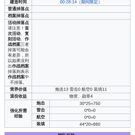
建造
时间
00:28:14（期间限定）
普通
掉落点
档案
掉落点
活动
掉落点
请注意！
首
次活动
、
复
刻活动
、
作
战档案
三者
掉落可能会
有差异，所
以如果没列
出
作战档案
掉落则表示
作战档案
中
不掉落。
营养
价值
炮击13 雷击0 航空0 装填11
退役
收益
物资、勋章4
炮击
30*25=750
雷击
0*0=0
强化
所需
经验
航空
0*0=0
装填
44*20=880