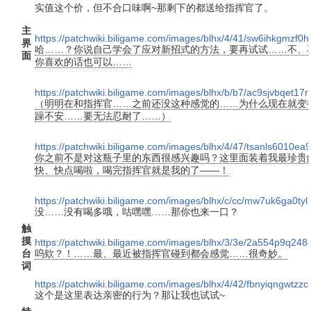
实值这个价，但不合口味啊~那剩下的都送给指挥官了。
主
https://patchwiki.biligame.com/images/blhx/4/41/sw6ihkgmz
界
哈……？你说自己学会了应对新招式的方法，要再试试……不、
面
你喜欢的话也可以……
https://patchwiki.biligame.com/images/blhx/b/b7/ac9sjvbqet
（明明在和指挥官……之前还没这种感觉的……为什么现在就变
躁不安……要无法忍耐了……）
https://patchwiki.biligame.com/images/blhx/4/47/tsanls6010
你之前不是对这瓶子里的东西很感兴趣吗？这里面装着我最珍贵
快、快点喝啦，喝完指挥官就是我的了——！
https://patchwiki.biligame.com/images/blhx/c/cc/mw7uk6ga0t
没……没有喝多哦，咕嘿嘿……那你也来一口？
触
摸
https://patchwiki.biligame.com/images/blhx/3/3e/2a554p9q2
台
呜欸？！……最、最近被指挥官碰到都会感觉……很奇妙。
词
https://patchwiki.biligame.com/images/blhx/4/42/fbnyiqngwtzz
这个是这里表达亲密的行为？那让我也试试~