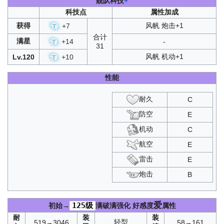
舰队科技
+
科技点
属性加成
获得
风帆 炮击+1
+
7
合计
满星
+
14
-
31
风帆 机动+1
Lv.120
+
10
性能
耐久
C
防空
E
机动
C
航空
E
雷击
E
炮击
B
爱
125级
初始→
满破满强化
好感度
属性
耐
装
装
轻型
519→3046
58→161