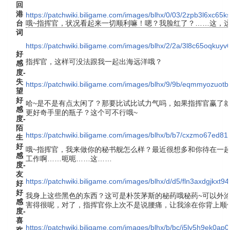
回
港
https://patchwiki.biligame.com/images/blhx/0/03/2zpb3l6xc6
台
哦~指挥官，状况看起来一切顺利嘛！嗯？我脸红了？……这，
词
https://patchwiki.biligame.com/images/blhx/2/2a/3l8c65oqku
好
指挥官，这样可没法跟我一起出海远洋哦？
感
度-
失
https://patchwiki.biligame.com/images/blhx/9/9b/eqmmyozuot
望
好
哈~是不是有点太闲了？那要比试比试力气吗，如果指挥官赢了
感
更好奇手里的瓶子？这个可不行哦~
度-
陌
https://patchwiki.biligame.com/images/blhx/b/b7/cxzmo67ed81r
生
好
哦~指挥官，我来做你的秘书舰怎么样？最近很想多和你待在一
感
工作啊……呃呃……这……
度-
友
https://patchwiki.biligame.com/images/blhx/d/d5/fln3axdgjkx
好
好
我身上这些黑色的东西？这可是朴茨茅斯的秘药哦秘药~可以外
感
害得很呢，对了，指挥官你上次不是说腰痛，让我涂在你背上顺
度-
喜
https://patchwiki.biligame.com/images/blhx/b/bc/j5lv5h9ek0a
欢