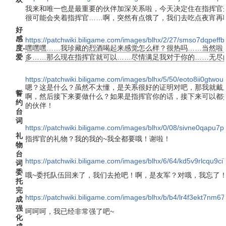
我来和唯一也是最重要的伙伴加深关系啦，今天决定住在指挥官
很可能会夹着指挥官……啊，突然有点饿了，我们去吃点夜宵再
好
感
https://patchwiki.biligame.com/images/blhx/2/27/smso7dqpe
度-
嘿嘿嘿……我珍藏的烈酒喝起来感觉怎么样？很热吗……当然啦
爱
多……那么现在指挥官就可以……尽情满足我对于你的……无尽
https://patchwiki.biligame.com/images/blhx/5/50/eoto8ii0gtw
嗯？这是什么？虽然不太懂，是关系很好的证明对吧，那我就戴
誓
啊，然后接下来要做什么？如果是指挥官你的话，接下来可以都
约
的伙伴！
台
词
https://patchwiki.biligame.com/images/blhx/0/08/sivne0qapu
礼
指挥官的礼物？我的我的~我全都要哦！谢啦！
物
台
https://patchwiki.biligame.com/images/blhx/6/64/kd5v9rlcqu9c
词
委
哦~委托队伍回来了，我们去抢吧！啊，是友军？对哦，我忘了
托
完
https://patchwiki.biligame.com/images/blhx/b/b4/lr4f3ekt7nm
成
强
呵呵呵，我已经非常强了吧~
化