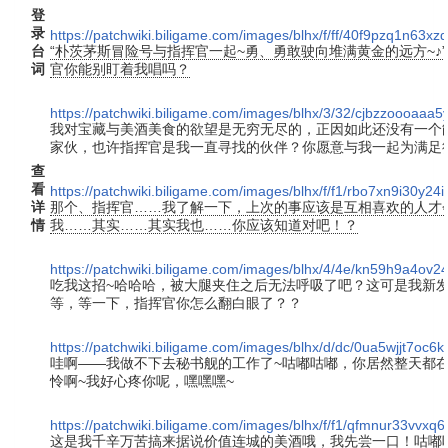
登
录
https://patchwiki.biligame.com/images/blhx/f/ff/40f9pzq1n63
台
“朴茨茅斯冒险号与指挥官一起~勇、勇敢驶向堆满黄金的远方~♪
词
官你能别盯着我唱吗？
https://patchwiki.biligame.com/images/blhx/3/32/cjbzzoooaaa
我对宝藏与美酒美食的欲望是无穷无尽的，正因如此还没有一个
家伙，也许指挥官是我一直寻找的伙伴？你愿意与我一起为满足
查
看
https://patchwiki.biligame.com/images/blhx/f/f1/rbo7xn9i30y
详
那个、指挥官……我了解一下，上次的事应该是互相喜欢的人才
情
我……其实……其实我也……你应该知道对吧！？
https://patchwiki.biligame.com/images/blhx/4/4e/kn59h9a4
吃我这招~哈哈哈，被大腿夹住之后无法呼吸了吧？这可是我新
等，等一下，指挥官你怎么翻白眼了？？
https://patchwiki.biligame.com/images/blhx/d/dc/0ua5wjjt7oc
哇啊——我做不下去秘书舰的工作了~咕嘟咕嘟，你居然整天都
怜啊~我好心疼你呢，嘿嘿嘿~
https://patchwiki.biligame.com/images/blhx/f/f1/qfmnur33vvx
这是我千辛万苦搞来据说价值连城的美酒哦，我先尝一口！咕嘟