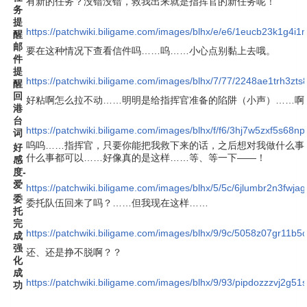
有新的任务？没错没错，救我出来就是指挥官的新任务呢！
务
提
https://patchwiki.biligame.com/images/blhx/e/e6/1eucb23k1g4i
醒
邮
要在这种情况下查看信件吗……呜……小心点别黏上去哦。
件
提
https://patchwiki.biligame.com/images/blhx/7/77/2248ae1trh3z
醒
回
好粘啊怎么拉不动……明明是给指挥官准备的陷阱（小声）……啊
港
台
https://patchwiki.biligame.com/images/blhx/f/f6/3hj7w5zxf5s68
词
呜呜……指挥官，只要你能把我救下来的话，之后想对我做什么事
好
什么事都可以……好像真的是这样……等、等一下——！
感
度-
爱
https://patchwiki.biligame.com/images/blhx/5/5c/6jlumbr2n3fwj
委
委托队伍回来了吗？……但我现在这样……
托
完
https://patchwiki.biligame.com/images/blhx/9/9c/5058z07gr11
成
强
还、还是挣不脱啊？？
化
成
https://patchwiki.biligame.com/images/blhx/9/93/pipdozzzvj2g5
功