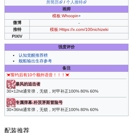
所简历
/
个人推特
画师
模板:Whoopin
+
微博
-
推特
模板:Https://x.com/100nichizeki
PIXIV
强度评价
认知觉醒推荐榜
舰船输出生存参考
备注
💓誓约后有10个额外语音！！！💓
暴风的追击者
30×12hit通常弹，无锁，对甲补正100% 80% 60%
专属弹幕-朴茨茅斯冒险号
30×36hit通常弹，无锁，对甲补正100% 80% 60%
配装推荐