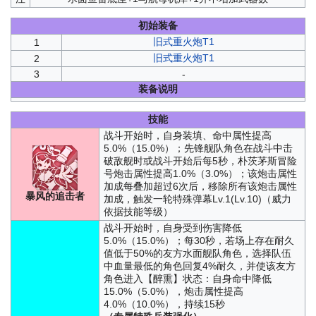
初始装备
旧式重火炮T1
1
旧式重火炮T1
2
3
-
装备说明
技能
战斗开始时，自身装填、命中属性提高
5.0%（15.0%）；先锋舰队角色在战斗中击
破敌舰时或战斗开始后每5秒，朴茨茅斯冒险
号炮击属性提高1.0%（3.0%）；该炮击属性
加成每叠加超过6次后，移除所有该炮击属性
暴风的追击者
加成，触发一轮特殊弹幕Lv.1(Lv.10)（威力
依据技能等级）
战斗开始时，自身受到伤害降低
5.0%（15.0%）；每30秒，若场上存在耐久
值低于50%的友方水面舰队角色，选择队伍
中血量最低的角色回复4%耐久，并使该友方
角色进入【醉熏】状态：自身命中降低
15.0%（5.0%），炮击属性提高
4.0%（10.0%），持续15秒