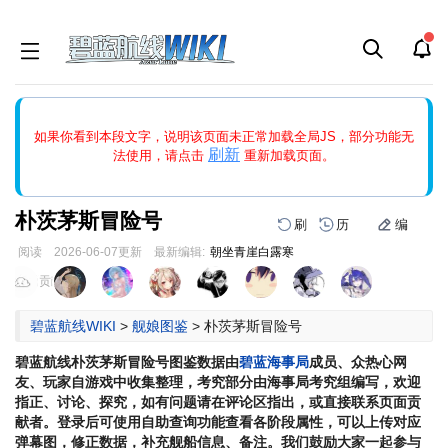
如果打开页面显示缩略图创建出错，请点击
刷新
或页面右上WIKI功
如果你看到本段文字，说明该页面未正常加载全局JS，部分功能无
能中的刷新按钮清除页面缓存并刷新，如果还有问题，请多尝试几
刷新
法使用，请点击
重新加载页面。
次。
朴茨茅斯冒险号
刷
历
编
阅读
2026-06-07
更新
最新编辑:
朝坐青崖白露寒
跳
跳
页面贡献者 :
到
到
导
搜
碧蓝航线WIKI
>
舰娘图鉴
>
朴茨茅斯冒险号
航
索
碧蓝航线
朴茨茅斯冒险号
图鉴数据由
碧蓝海事局
成员、众热心网
友、玩家自游戏中收集整理，考究部分由海事局考究组编写，欢迎
指正、讨论、探究，如有问题请在评论区指出，或直接联系页面贡
献者。登录后可使用自助查询功能查看各阶段属性，可以上传对应
弹幕图，修正数据，补充舰船信息、备注。我们鼓励大家一起参与