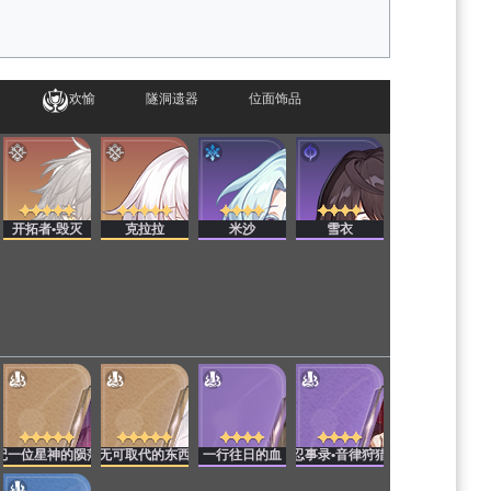
欢愉
隧洞遗器
位面饰品
开拓者•毁灭
克拉拉
米沙
雪衣
记一位星神的陨落
无可取代的东西
一行往日的血
忍事录•音律狩猎