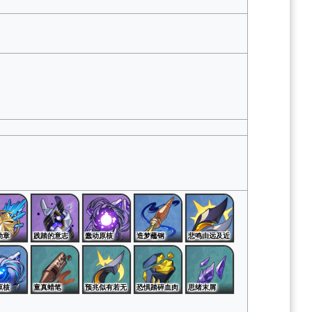
勋章
践踏的意志
蠢动原核
造梦蘸钢
悲鸣由远及近
原核
童真蜡笔
预兆似有若无
恐惧踏碎血肉
思绪末屑