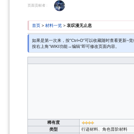
到
到
页面贡献者 :
导
搜
航
索
首页
>
材料一览
>
哀叹漫无止息
如果是第一次来，按"Ctrl+D"可以收藏随时查看更新~觉
按右上角“WIKI功能→编辑”即可修改页面内容。
稀有度
类型
行迹材料、角色晋阶材料