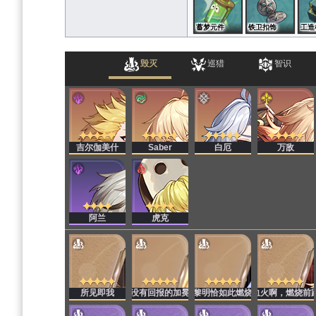
蓄梦元件
铁卫扣饰
工造
毁灭
巡猎
智识
吉尔伽美什
Saber
白厄
万敌
阿兰
虎克
所见即我
没有回报的加冕
黎明恰如此燃烧
血火啊，燃烧前