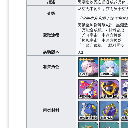
描述
黑潮造物死亡后凝成的晶体
从空无中诞生，亦将归于空
介绍
「它的生命充满了毁灭和悲
突破至均衡等级4后，黑潮
「万能合成机」- 材料合成
获取途径
「差分宇宙」中敌方掉落
「模拟宇宙」中敌方掉落
「万能合成机」- 材料置换
实装版本
3.1
相关角色
长夜月
刻律德菈
白厄
梦现管锥
哀叹漫无止息
荣耀
同类材料
勇气撕裂胸膛
印象残晶
流梦