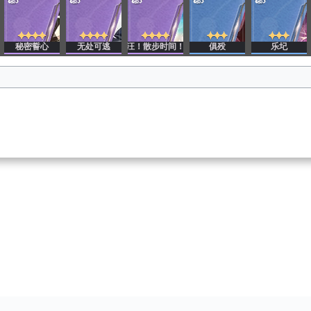
秘密誓心
无处可逃
汪！散步时间！
俱殁
乐圮