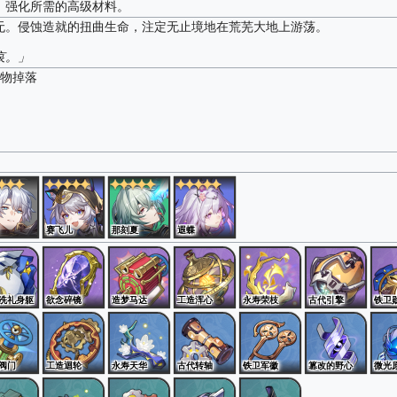
，强化所需的高级材料。
无。侵蚀造就的扭曲生命，注定无止境地在荒芜大地上游荡。
哀。」
造物掉落
赛飞儿
那刻夏
遐蝶
洗礼身躯
欲念碎镜
造梦马达
工造浑心
永寿荣枝
古代引擎
铁卫
阀门
工造迴轮
永寿天华
古代转轴
铁卫军徽
篡改的野心
微光