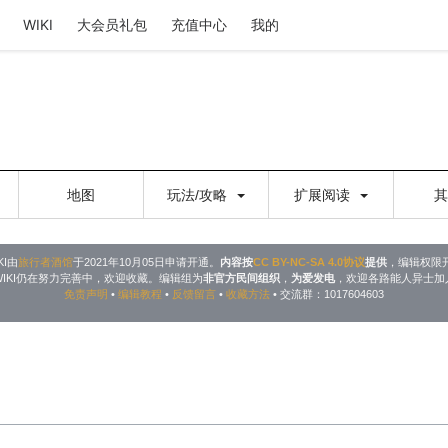
WIKI
大会员礼包
充值中心
我的
地图
玩法/攻略
扩展阅读
KI由
旅行者酒馆
于2021年10月05日申请开通。
内容按
CC BY-NC-SA 4.0协议
提供
，编辑权限
WIKI仍在努力完善中，欢迎收藏。编辑组为
非官方民间组织
，
为爱发电
，欢迎各路能人异士加
免责声明
•
编辑教程
•
反馈留言
•
收藏方法
• 交流群：1017604603