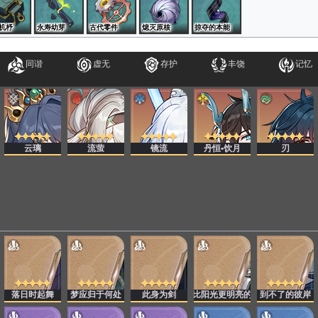
机杼
永寿幼芽
古代零件
熄灭原核
掠夺的本能
同谐
虚无
存护
丰饶
记忆
云璃
流萤
镜流
丹恒•饮月
刃
路
落日时起舞
梦应归于何处
此身为剑
比阳光更明亮的
到不了的彼岸