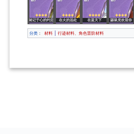
铭记于心的约定
在火的远处
在蓝天下
鼹鼠党欢迎你
分类
：
材料
行迹材料、角色晋阶材料