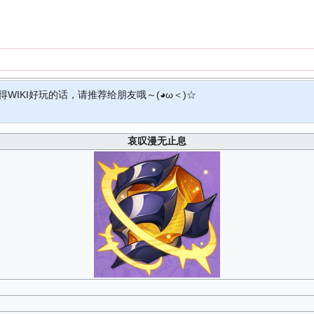
得WIKI好玩的话，请推荐给朋友哦～(◕ω＜)☆
哀叹漫无止息