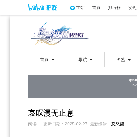
主站
首页
排行榜
发现
首页
导航
图鉴
本WI
本
哀叹漫无止息
阅读：
更新日期：
2025-02-27
最新编辑：
怒怒醬
跳
跳