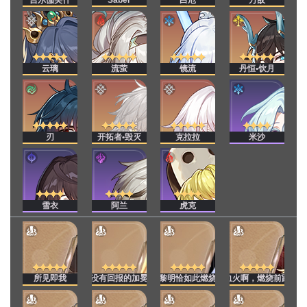
云璃
流萤
镜流
丹恒•饮月
刃
开拓者•毁灭
克拉拉
米沙
雪衣
阿兰
虎克
所见即我
没有回报的加冕
黎明恰如此燃烧
血火啊，燃烧前路