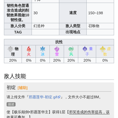
韧性
角色普通
攻击造成的削
速度
30
150~198
韧效果视做10
韧性值。
敌人分类
幻造种
敌人类型
召唤物
出现地点
TAG
抗性
物
量
虚
理
火
冰
雷
风
子
数
20%
0%
0%
20%
20%
20%
0%
敌人技能
初绽
[辅助]
请上传文件『
邪愿莲华-初绽.gif
』，文件大小不超过8M。
描述
使【极乐颠倒•邪愿莲华主】获得1层【
邪笑
造成的伤害提高，该
效果可叠加。
】。