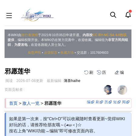
本WIKI由
旅行者酒馆
于2021年10月05日申请开通。
内容按
CC BY-NC-SA 4.0协议
提供
，编辑权限开放。本WIKI仍在努力完善中，欢迎收藏。编辑组为
非官方民间组
织
，
为爱发电
，欢迎各路能人异士加入。
免责声明
•
反馈留言
•
收藏方法
• 交流群：1017604603
邪愿莲华
刷
历
编
阅读
2026-07-08
更新
最新编辑:
薄荼haihe
跳
跳
页面贡献者 :
到
到
导
搜
编
刷
历
短
阅
首页
>
敌人一览
>
邪愿莲华
航
索
如果是第一次来，按"Ctrl+D"可以收藏随时查看更新~觉得WIKI
好玩的话，请推荐给朋友哦～(◕ω＜)☆
按右上角“WIKI功能→编辑”即可修改页面内容。