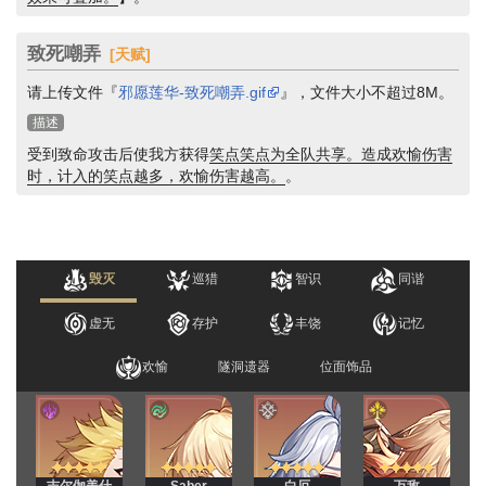
致死嘲弄
[天赋]
请上传文件『
邪愿莲华-致死嘲弄.gif
』，文件大小不超过8M。
描述
受到致命攻击后使我方获得
笑点
笑点为全队共享。造成欢愉伤害
时，计入的笑点越多，欢愉伤害越高。
。
毁灭
巡猎
智识
同谐
虚无
存护
丰饶
记忆
欢愉
隧洞遗器
位面饰品
吉尔伽美什
Saber
白厄
万敌