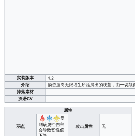
实装版本
4.2
介绍
倏忽血肉无限增生所延展出的枝蔓，由一切颠
掉落素材
汉语CV
属性
受
到该属性伤害
弱点
攻击属性
无
会导致韧性值
下降