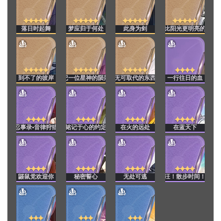
落日时起舞
梦应归于何处
此身为剑
比阳光更明亮的
到不了的彼岸
记一位星神的陨落
无可取代的东西
一行往日的血
忍事录•音律狩猎
铭记于心的约定
在火的远处
在蓝天下
鼹鼠党欢迎你
秘密誓心
无处可逃
汪！散步时间！