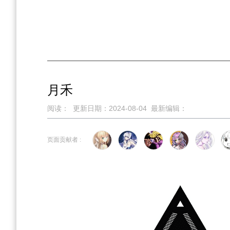
月禾
阅读：
更新日期：
2024-08-04
最新编辑：
跳
跳
页面贡献者 :
到
到
导
搜
航
索