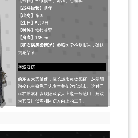
【专精】
气候侦查、舞蹈、心理学
【战斗经验】
两年
【出身】
东国
【生日】
5月3日
【种族】
埃拉菲亚
【身高】
165cm
【矿石病感染情况】
参照医学检测报告，确认
为感染者。
客观履历
前东国天灾信使，擅长运用灵敏感官，从最细
微变化中察觉天灾发生并传达给城市。这种天
赋在搜索和发现隐藏敌人上也十分适用，建议
为其安排侦查和匿踪方向上的工作。