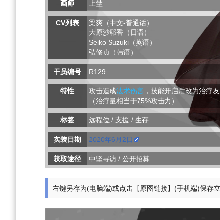
画师
上埜
CV列表
梁爽（中文-普通话）
大原沙耶香（日语）
Seiko Suzuki（英语）
弘修贞（韩语）
干员编号
R129
特性
攻击造成
法术伤害
，技能开启后改为治疗友
（治疗量相当于75%攻击力）
标签
远程位 / 支援 / 生存
实装日期
2020年6月2日
获取途径
中坚寻访 / 公开招募
右键另存为(电脑端)或点击【原图链接】(手机端)保存