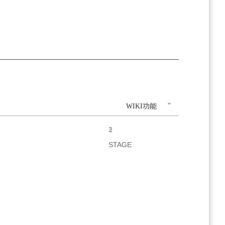
WIKI功能
1
2
3
STAGE
STAGE
STAGE