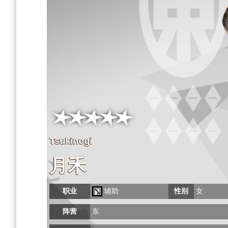
Tsukinogi
月禾
职业
辅助
性别
女
阵营
东