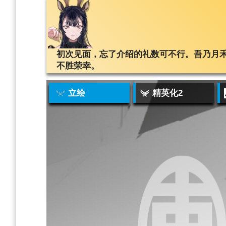
初次见面，忘了介绍的礼数可不行。吾乃月禾
不胜荣幸。
立绘
精英化2