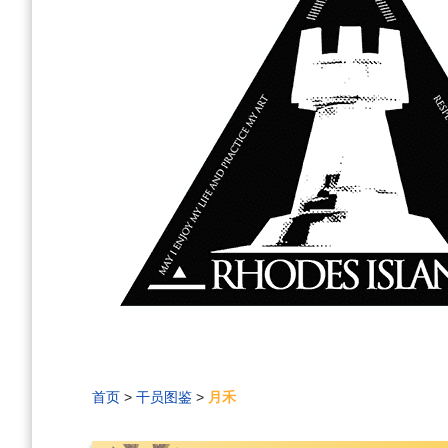
首页
>
干员图鉴
>
月禾
编
刷
历