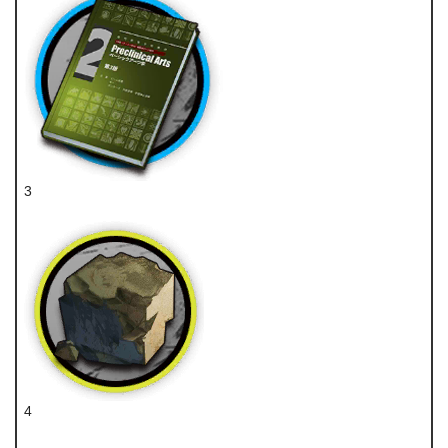
3
技巧概要·卷2
4
固源岩