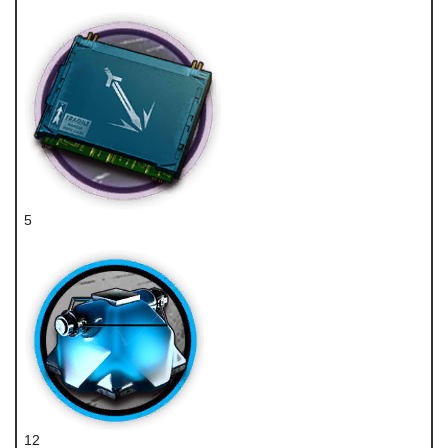
龙门币
5
近卫芯片组
12