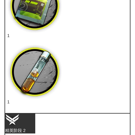
1
聚酸酯
1
酮凝集
精英阶段 2