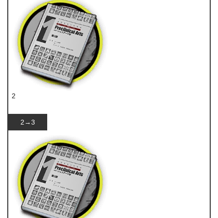
2
技巧概要·卷1
2→3