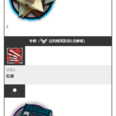
2
RMA70-12
专精（
达到精英阶段2后解锁）
技能1
红移