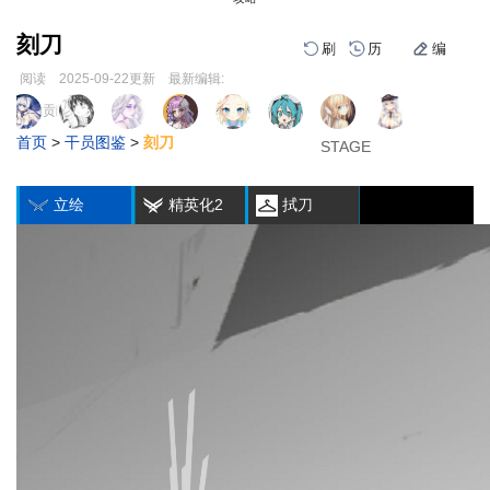
刻刀
刷
历
编
阅读
2025-09-22
更新
最新编辑:
跳
跳
页面贡献者 :
1
2
3
到
到
首页
>
干员图鉴
>
刻刀
导
搜
STAGE
STAGE
STAGE
编
刷
历
航
索
立绘
精英化2
拭刀