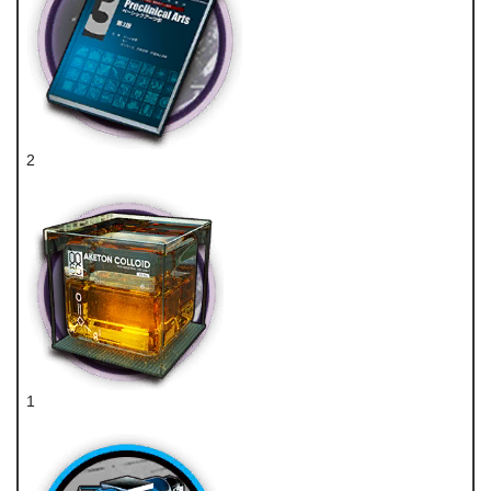
2
技巧概要·卷3
1
酮阵列