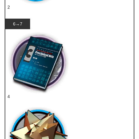
2
炽合金
6→7
4
技巧概要·卷3