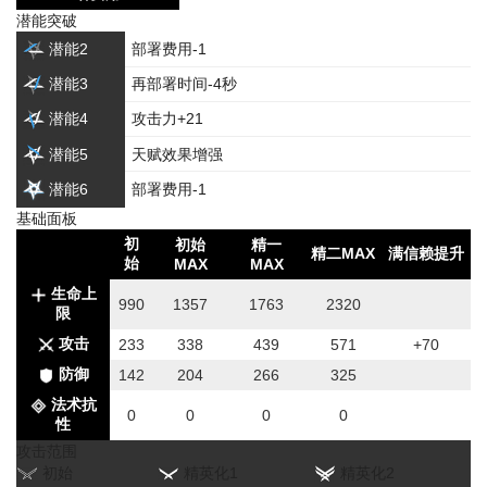
潜能突破
潜能2
部署费用-1
潜能3
再部署时间-4秒
潜能4
攻击力+21
潜能5
天赋效果增强
潜能6
部署费用-1
基础面板
初
初始
精一
精二MAX
满信赖提升
始
MAX
MAX
生命上
990
1357
1763
2320
限
攻击
233
338
439
571
+70
防御
142
204
266
325
法术抗
0
0
0
0
性
攻击范围
初始
精英化1
精英化2