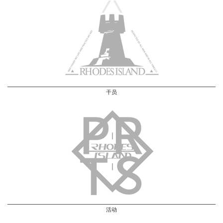
干员
活动