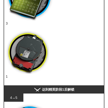
3
技巧概要·卷2
1
装置
达到精英阶段1后解锁
4→5