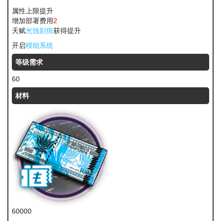
属性上限提升
增加部署费用
2
天赋
光蚀刻痕
获得提升
开启
模组系统
等级需求
60
材料
60000