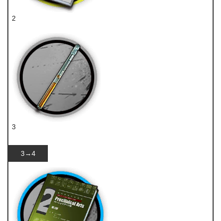
2
技巧概要·卷1
3
双酮
3→4