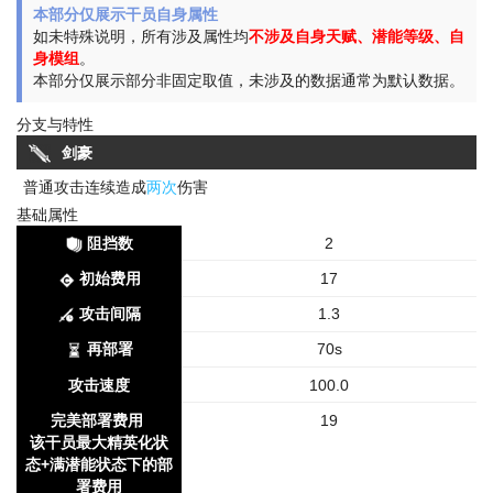
本部分仅展示干员自身属性
如未特殊说明，所有涉及属性均
不涉及自身天赋、潜能等级、自
身模组
。
本部分仅展示部分非固定取值，未涉及的数据通常为默认数据。
分支与特性
剑豪
普通攻击连续造成
两次
伤害
基础属性
阻挡数
2
初始费用
17
攻击间隔
1.3
再部署
70s
攻击速度
100.0
完美部署费用
19
该干员最大精英化状
态+满潜能状态下的部
署费用