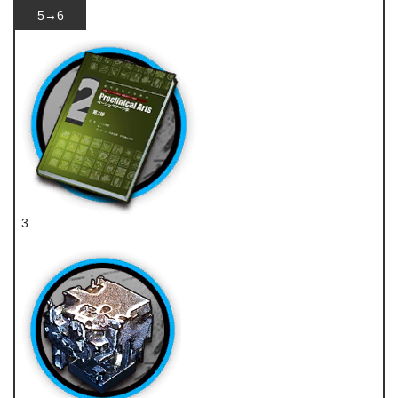
5→6
3
技巧概要·卷2