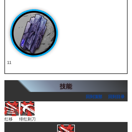
凝胶
11
轻锰矿
技能
回到顶部
回到目录
红移
绯红刺刀