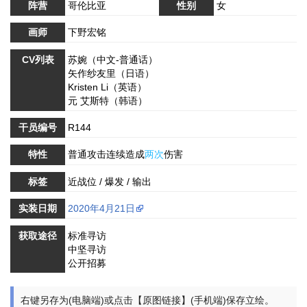
阵营
哥伦比亚
性别
女
画师
下野宏铭
CV列表
苏婉（中文-普通话）
矢作纱友里（日语）
Kristen Li（英语）
元 艾斯特（韩语）
干员编号
R144
特性
普通攻击连续造成
两次
伤害
标签
近战位 / 爆发 / 输出
实装日期
2020年4月21日
获取途径
标准寻访
中坚寻访
公开招募
右键另存为(电脑端)或点击【原图链接】(手机端)保存立绘。