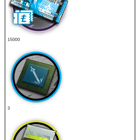
15000
龙门币
3
近卫芯片