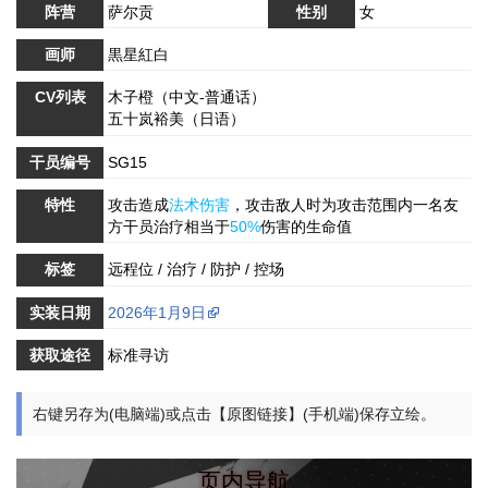
阵营
萨尔贡
性别
女
画师
黒星紅白
CV列表
木子橙（中文-普通话）
五十岚裕美（日语）
干员编号
SG15
特性
攻击造成
法术伤害
，攻击敌人时为攻击范围内一名友
方干员治疗相当于
50%
伤害的生命值
标签
远程位 / 治疗 / 防护 / 控场
实装日期
2026年1月9日
获取途径
标准寻访
右键另存为(电脑端)或点击【原图链接】(手机端)保存立绘。
页内导航