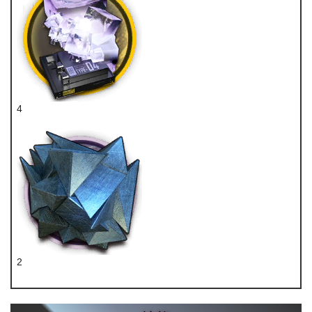
4
烧结核凝晶
2
异铁块