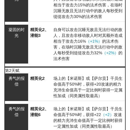
相当于攻击力15%的法术伤害，在场时
沉睡
无敌且无法行动
中的敌人每秒受到
缇缇攻击力30%的法术伤害
凝固的时
精英化2、
自身可以攻击
沉睡
无敌且无法行动
的敌
光
潜能3
人，且攻击非移动敌人时对其额外造成
相当于攻击力16%
（+1%）
的法术伤
害，在场时
沉睡
无敌且无法行动
中的敌
人每秒受到缇缇攻击力32%
（+2%）
的
法术伤害
第2天赋
勇气的报
精英化2
场上的【米诺斯】或【萨尔贡】干员生
偿
命值高于50%时，获得+20攻速的
精力
充沛
生命值高于一定比例时获得一定属
性加成（同类属性取最高）
勇气的报
精英化2、
场上的【米诺斯】或【萨尔贡】干员生
偿
潜能6
命值高于50%时，获得+22
（+2）
攻速
的
精力充沛
生命值高于一定比例时获得
一定属性加成（同类属性取最高）