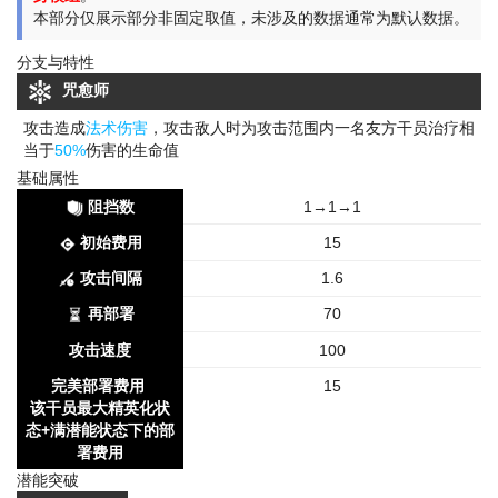
本部分仅展示部分非固定取值，未涉及的数据通常为默认数据。
分支与特性
咒愈师
攻击造成
法术伤害
，攻击敌人时为攻击范围内一名友方干员治疗相
当于
50%
伤害的生命值
基础属性
阻挡数
1→1→1
初始费用
15
攻击间隔
1.6
再部署
70
攻击速度
100
完美部署费用
15
该干员最大精英化状
态+满潜能状态下的部
署费用
潜能突破