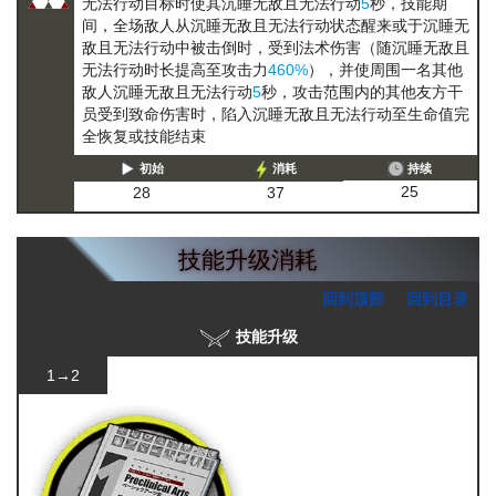
无法行动
目标时使其
沉睡
无敌且无法行动
5
秒，技能期
间，全场敌人从
沉睡
无敌且无法行动
状态醒来或于
沉睡
无
敌且无法行动
中被击倒时，受到法术伤害（随
沉睡
无敌且
无法行动
时长提高至攻击力
460%
），并使周围一名其他
敌人
沉睡
无敌且无法行动
5
秒，攻击范围内的其他友方干
员受到致命伤害时，陷入
沉睡
无敌且无法行动
至生命值完
全恢复或技能结束
初始
消耗
持续
25
28
37
技能升级消耗
回到顶部
回到目录
技能升级
1→2