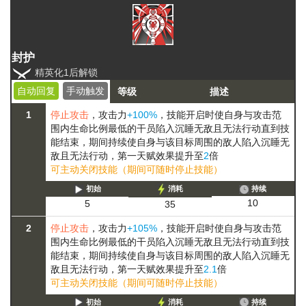
封护
精英化1后解锁
自动回复
手动触发
等级
描述
1
停止攻击
，攻击力
+100%
，技能开启时使自身与攻击范
围内生命比例最低的干员陷入
沉睡
无敌且无法行动
直到技
能结束，期间持续使自身与该目标周围的敌人陷入
沉睡
无
敌且无法行动
，第一天赋效果提升至
2
倍
可主动关闭技能（期间可随时停止技能）
初始
消耗
持续
10
5
35
2
停止攻击
，攻击力
+105%
，技能开启时使自身与攻击范
围内生命比例最低的干员陷入
沉睡
无敌且无法行动
直到技
能结束，期间持续使自身与该目标周围的敌人陷入
沉睡
无
敌且无法行动
，第一天赋效果提升至
2.1
倍
可主动关闭技能（期间可随时停止技能）
初始
消耗
持续