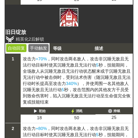
旧日绽放
精英化2后解锁
自动回复
手动触发
等级
描述
1
攻击力
+70%
，同时攻击两名敌人，攻击非
沉睡
无敌且无
法行动
目标时使其
沉睡
无敌且无法行动
5
秒，技能期间，
全场敌人从
沉睡
无敌且无法行动
状态醒来或于
沉睡
无敌且
无法行动
中被击倒时，受到法术伤害（随
沉睡
无敌且无法
行动
时长提高至攻击力
340%
），并使周围一名其他敌人
沉睡
无敌且无法行动
5
秒，攻击范围内的其他友方干员受
到致命伤害时，陷入
沉睡
无敌且无法行动
至生命值完全恢
复或技能结束
初始
消耗
持续
25
18
50
2
攻击力
+80%
，同时攻击两名敌人，攻击非
沉睡
无敌且无
法行动
目标时使其
沉睡
无敌且无法行动
5
秒，技能期间，