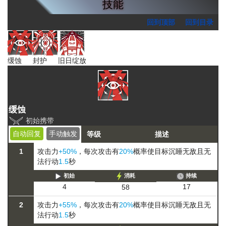
技能
回到顶部
回到目录
缓蚀
封护
旧日绽放
缓蚀
初始携带
自动回复
手动触发
等级
描述
1
攻击力
+50%
，每次攻击有
20%
概率使目标
沉睡
无敌且无
法行动
1.5
秒
初始
消耗
持续
17
4
58
2
攻击力
+55%
，每次攻击有
20%
概率使目标
沉睡
无敌且无
法行动
1.5
秒