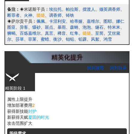
备注：
◈米诺斯干员：
埃拉托
、
帕拉斯
、
摆渡人
、
撷英调香师
、
断罪者
、
火神
、
缇缇
、
调香师
、
铸铁
◈萨尔贡干员：
佩佩
、
卡涅利安
、
哈蒂娅
、
嘉维尔
、
图耶
、
娜仁
图亚
、
异客
、
慑砂
、
斑点
、
暴雨
、
森蚺
、
泡泡
、
燧石
、
特米米
、
狮蝎
、
百炼嘉维尔
、
真言
、
稀音
、
红隼
、
缇缇
、
至简
、
艾丝黛
尔
、
莎草
、
菲莱
、
蜜蜡
、
衡沙
、
钼铅
、
铅踝
、
风絮
、
鸿雪
精英化提升
回到顶部
回到目录
精英阶段 1
属性上限提升
增加部署费用
2
获得新技能
封护
新获得天赋
凝固的时光
攻击范围扩大
等级需求