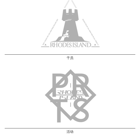
干员
活动