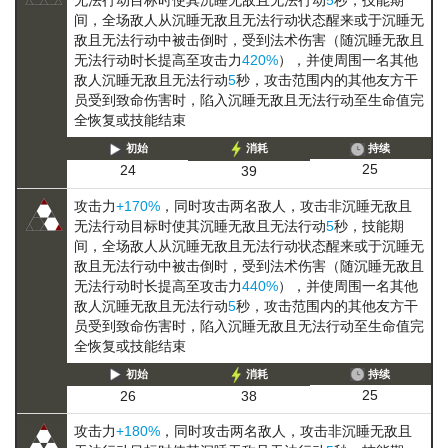
间，全场敌人从
沉睡
无敌且无法行动
状态醒来或于
沉睡
无
敌且无法行动
中被击倒时，受到法术伤害（随
沉睡
无敌且
无法行动
时长提高至攻击力
420%
），并使周围一名其他
敌人
沉睡
无敌且无法行动
5
秒，攻击范围内的其他友方干
员受到致命伤害时，陷入
沉睡
无敌且无法行动
至生命值完
全恢复或技能结束
初始
消耗
持续
25
24
39
攻击力
+170%
，同时攻击两名敌人，攻击非
沉睡
无敌且
无法行动
目标时使其
沉睡
无敌且无法行动
5
秒，技能期
间，全场敌人从
沉睡
无敌且无法行动
状态醒来或于
沉睡
无
敌且无法行动
中被击倒时，受到法术伤害（随
沉睡
无敌且
无法行动
时长提高至攻击力
440%
），并使周围一名其他
敌人
沉睡
无敌且无法行动
5
秒，攻击范围内的其他友方干
员受到致命伤害时，陷入
沉睡
无敌且无法行动
至生命值完
全恢复或技能结束
初始
消耗
持续
25
26
38
攻击力
+180%
，同时攻击两名敌人，攻击非
沉睡
无敌且