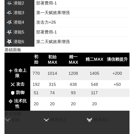
潜能2
部署费用-1
潜能3
第一天赋效果增强
潜能4
攻击力+26
潜能5
部署费用-1
潜能6
第二天赋效果增强
基础面板
初
初始
精一
精二MAX
满信赖提升
始
MAX
MAX
生命上
770
1014
1208
1405
+200
限
攻击
192
315
438
548
+50
防御
51
74
93
117
法术抗
20
20
20
20
性
攻击范围
初始
精英化1
精英化2