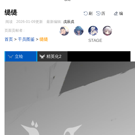
缇缇
刷
历
编
阅读
2026-01-09
更新
最新编辑:
戊辰戌
跳
跳
页面贡献者 :
1
2
3
到
到
首页
>
干员图鉴
>
缇缇
导
搜
STAGE
STAGE
STAGE
编
刷
历
航
索
立绘
精英化2