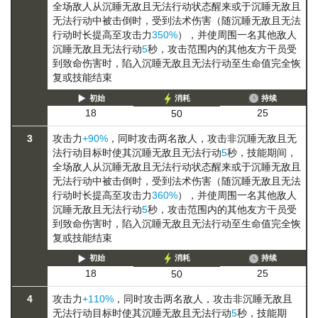
全场敌人从
沉睡
无敌且无法行动
状态醒来或于
沉睡
无敌且
无法行动
中被击倒时，受到法术伤害（随
沉睡
无敌且无法
行动
时长提高至攻击力
350%
），并使周围一名其他敌人
沉睡
无敌且无法行动
5
秒，攻击范围内的其他友方干员受
到致命伤害时，陷入
沉睡
无敌且无法行动
至生命值完全恢
复或技能结束
初始
消耗
持续
25
18
50
3
攻击力
+90%
，同时攻击两名敌人，攻击非
沉睡
无敌且无
法行动
目标时使其
沉睡
无敌且无法行动
5
秒，技能期间，
全场敌人从
沉睡
无敌且无法行动
状态醒来或于
沉睡
无敌且
无法行动
中被击倒时，受到法术伤害（随
沉睡
无敌且无法
行动
时长提高至攻击力
360%
），并使周围一名其他敌人
沉睡
无敌且无法行动
5
秒，攻击范围内的其他友方干员受
到致命伤害时，陷入
沉睡
无敌且无法行动
至生命值完全恢
复或技能结束
初始
消耗
持续
25
18
50
4
攻击力
+110%
，同时攻击两名敌人，攻击非
沉睡
无敌且
无法行动
目标时使其
沉睡
无敌且无法行动
5
秒，技能期