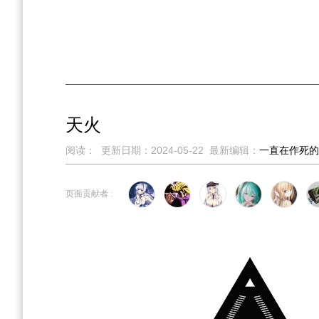
天火
阅读：
更新日期：
2024-05-22
最新编辑：
一直在作死的
跳
跳
页面贡献者 :
到
到
导
搜
航
索