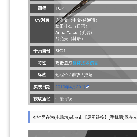
画师
TOKI
CV列表
许潇文（中文-普通话）
植田佳奈（日语）
Anna Yatco（英语）
吕允美（韩语）
干员编号
SK01
特性
攻击造成
群体法术伤害
标签
远程位 / 群攻 / 控场
实装日期
2019年4月30日
获取途径
中坚寻访
右键另存为(电脑端)或点击【原图链接】(手机端)保存