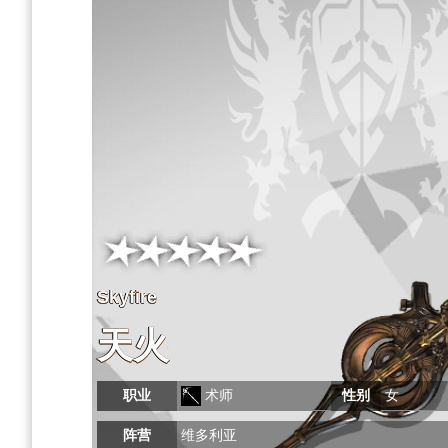
Skyfire
天火
职业
术师
性别
女
阵营
维多利亚