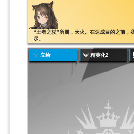
“王者之杖”所属，天火。在达成目的之前，
尽。
立绘
精英化2