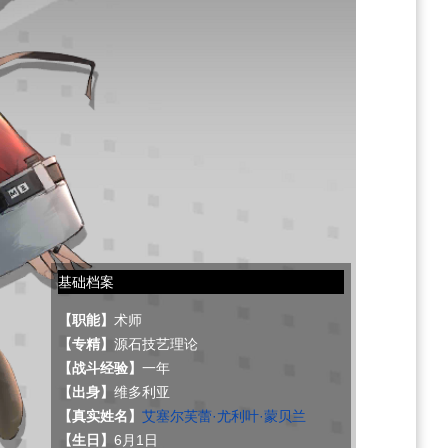
基础档案
【职能】
术师
【专精】
源石技艺理论
【战斗经验】
一年
【出身】
维多利亚
【真实姓名】
艾塞尔芙蕾·尤利叶·蒙贝兰
【生日】
6月1日