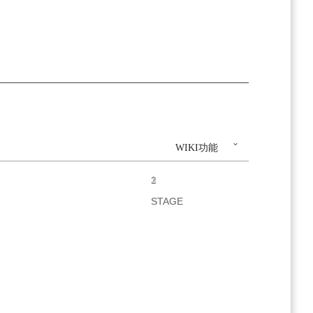
WIKI功能
1
2
3
STAGE
STAGE
STAGE