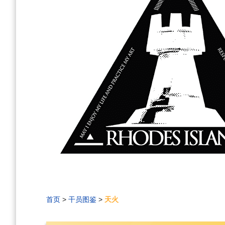
首页
>
干员图鉴
>
天火
编
刷
历