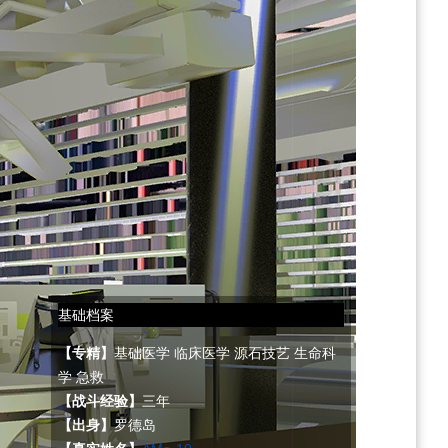
基础档案
【专精】
基础医学 临床医学 源石技艺 生命科
学 急救
【战斗经验】
三年
【出身】
罗德岛