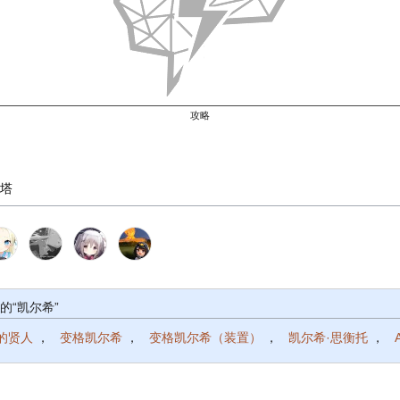
攻略
塔
的“凯尔希”
的贤人
，
变格凯尔希
，
变格凯尔希（装置）
，
凯尔希·思衡托
，