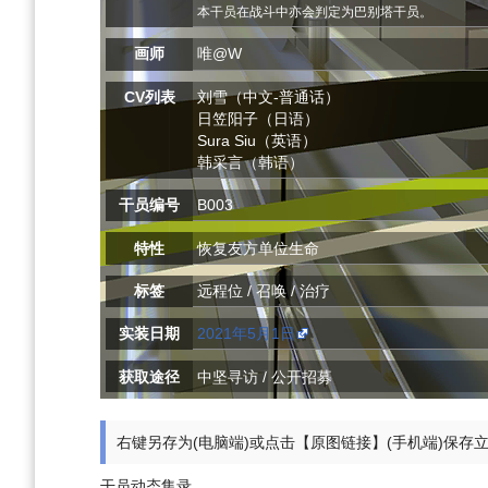
本干员在战斗中亦会判定为巴别塔干员。
画师
唯@W
CV列表
刘雪（中文-普通话）
日笠阳子（日语）
Sura Siu（英语）
韩采言（韩语）
干员编号
B003
特性
恢复友方单位生命
标签
远程位 / 召唤 / 治疗
实装日期
2021年5月1日
获取途径
中坚寻访 / 公开招募
右键另存为(电脑端)或点击【原图链接】(手机端)保存
干员动态集录