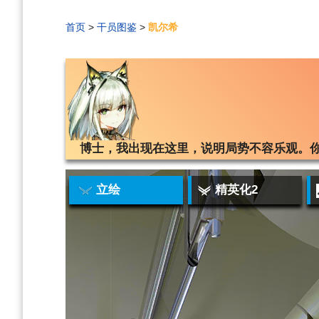
首页
>
干员图鉴
>
凯尔希
编
刷
历
博士，我出现在这里，说明局势不容乐观。你需要
立绘
精英化2