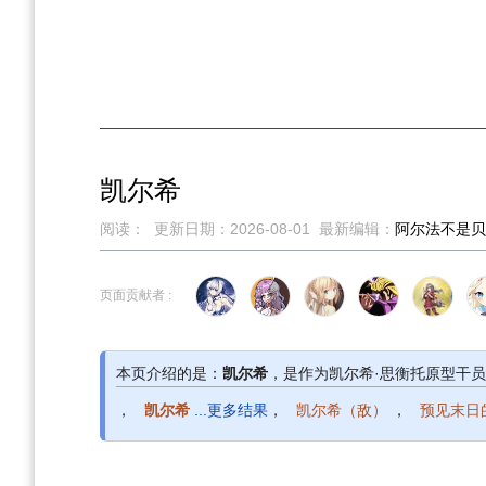
凯尔希
阅读：
更新日期：
2026-08-01
最新编辑：
阿尔法不是贝
跳
跳
页面贡献者 :
到
到
导
搜
航
索
本页介绍的是：
凯尔希
，是作为凯尔希·思衡托原型干员
，
凯尔希
...更多结果
，
凯尔希（敌）
，
预见末日