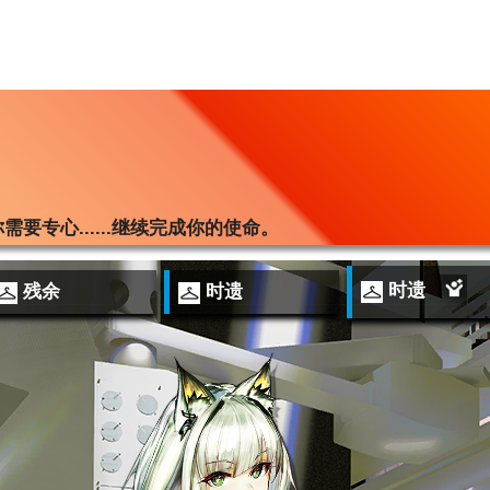
专心......继续完成你的使命。
时遗
残余
时遗