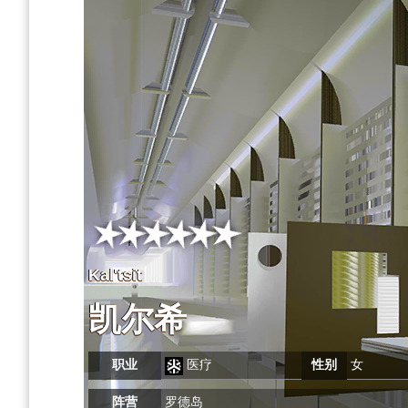
Kal'tsit
凯尔希
职业
医疗
性别
女
阵营
罗德岛