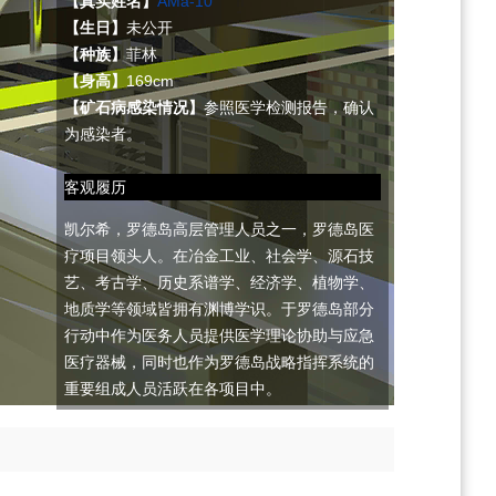
【真实姓名】
AMa-10
【生日】
未公开
【种族】
菲林
【身高】
169cm
【矿石病感染情况】
参照医学检测报告，确认
为感染者。
客观履历
凯尔希，罗德岛高层管理人员之一，罗德岛医
疗项目领头人。在冶金工业、社会学、源石技
艺、考古学、历史系谱学、经济学、植物学、
地质学等领域皆拥有渊博学识。于罗德岛部分
行动中作为医务人员提供医学理论协助与应急
医疗器械，同时也作为罗德岛战略指挥系统的
重要组成人员活跃在各项目中。