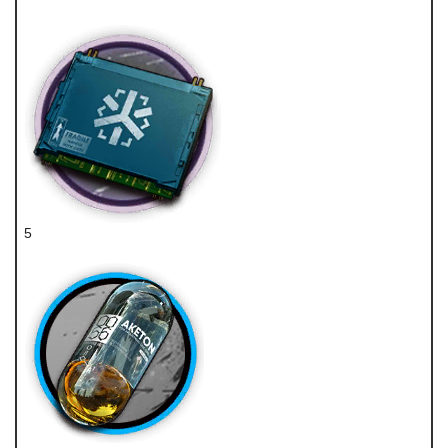
龙门币
5
医疗芯片组