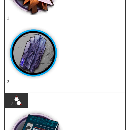
1
RMA70-24
3
轻锰矿