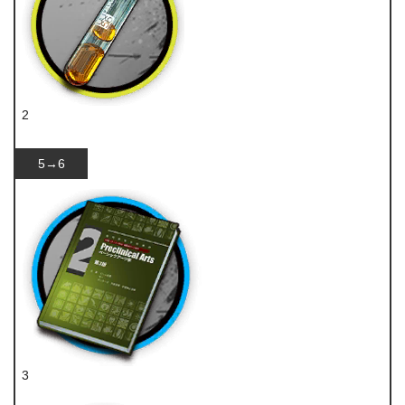
2
酮凝集
5→6
3
技巧概要·卷2