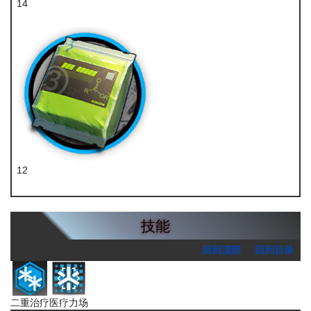
14
酮凝集组
12
聚酸酯组
技能
回到顶部
回到目录
二重治疗
医疗力场