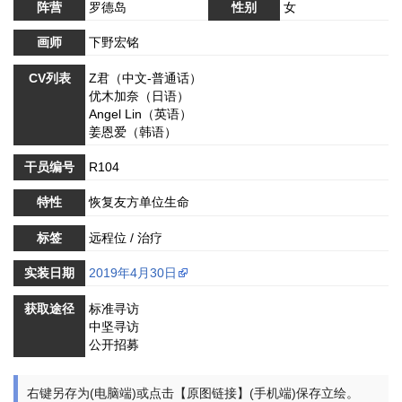
阵营
罗德岛
性别
女
画师
下野宏铭
CV列表
Z君（中文-普通话）
优木加奈（日语）
Angel Lin（英语）
姜恩爱（韩语）
干员编号
R104
特性
恢复友方单位生命
标签
远程位 / 治疗
实装日期
2019年4月30日
获取途径
标准寻访
中坚寻访
公开招募
右键另存为(电脑端)或点击【原图链接】(手机端)保存立绘。