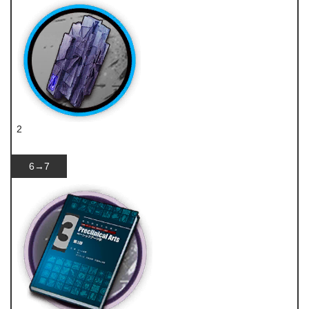
2
轻锰矿
6→7