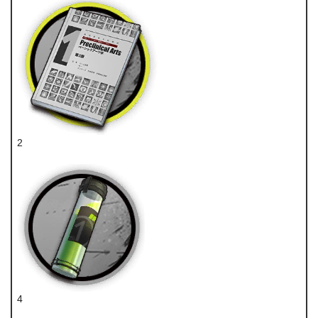
2
技巧概要·卷1
4
酯原料