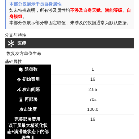
本部分仅展示干员自身属性
如未特殊说明，所有涉及属性均
不涉及自身天赋、潜能等级、自
身模组
。
本部分仅展示部分非固定取值，未涉及的数据通常为默认数据。
分支与特性
医师
恢复友方单位生命
基础属性
阻挡数
1
初始费用
16
攻击间隔
2.85
再部署
70s
攻击速度
100.0
完美部署费用
16
该干员最大精英化状
态+满潜能状态下的部
署费用