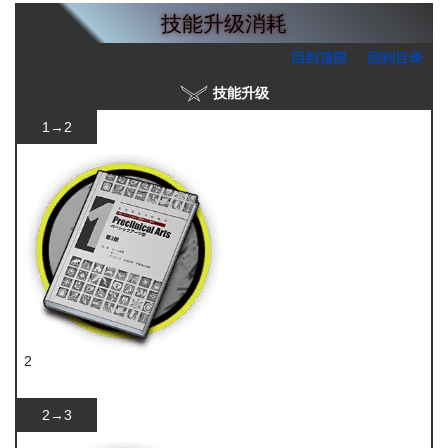
技能升级消耗
回到顶部
回到目录
技能升级
1→2
2
技巧概要·卷1
2→3