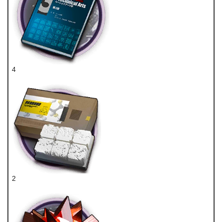
4
技巧概要·卷3
2
糖聚块