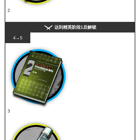
2
异铁
达到精英阶段1后解锁
4→5
3
技巧概要·卷2