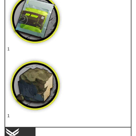
1
聚酸酯
1
固源岩