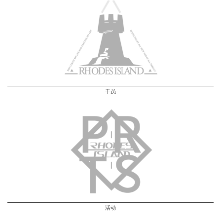
干员
活动