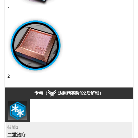
4
技巧概要·卷3
2
研磨石
专精（
达到精英阶段2后解锁）
技能1
二重治疗