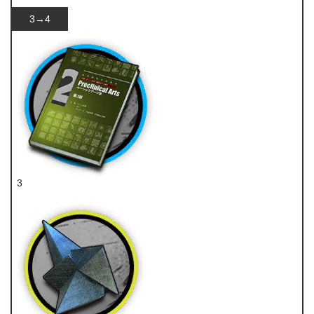
3→4
3
技巧概要·卷2