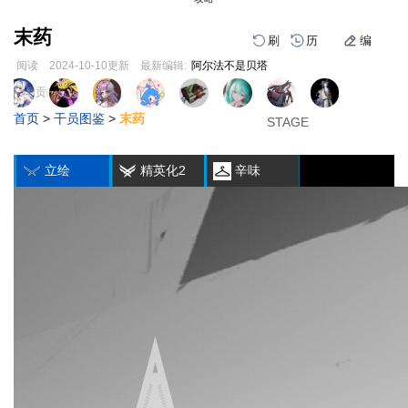
末药
刷
历
编
阅读
2024-10-10
更新
最新编辑:
阿尔法不是贝塔
跳
跳
页面贡献者 :
1
2
3
到
到
首页
>
干员图鉴
>
末药
导
搜
STAGE
STAGE
STAGE
编
刷
历
航
索
立绘
精英化2
辛味