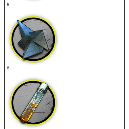
5
医疗芯片
8
异铁