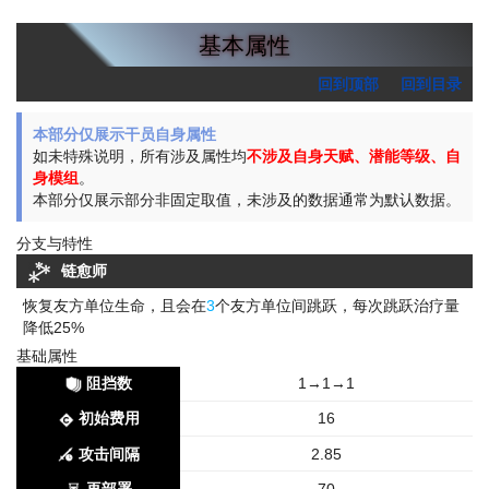
基本属性
回到顶部
回到目录
本部分仅展示干员自身属性
如未特殊说明，所有涉及属性均
不涉及自身天赋、潜能等级、自
身模组
。
本部分仅展示部分非固定取值，未涉及的数据通常为默认数据。
分支与特性
链愈师
恢复友方单位生命，且会在
3
个友方单位间跳跃，每次跳跃治疗量
降低25%
基础属性
阻挡数
1→1→1
初始费用
16
攻击间隔
2.85
再部署
70