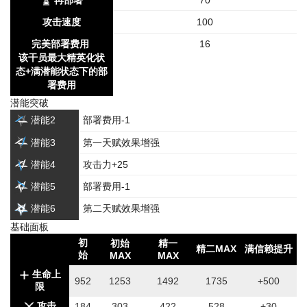
攻击速度
100
完美部署费用
16
该干员最大精英化状
态+满潜能状态下的部
署费用
潜能突破
潜能2
部署费用-1
潜能3
第一天赋效果增强
潜能4
攻击力+25
潜能5
部署费用-1
潜能6
第二天赋效果增强
基础面板
初
初始
精一
精二MAX
满信赖提升
始
MAX
MAX
生命上
952
1253
1492
1735
+500
限
攻击
184
303
422
528
+30