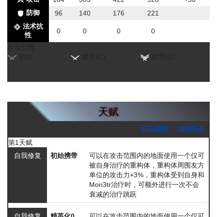
防御
96
140
176
221
法术抗
0
0
0
0
性
攻击范围
初始
精英化1
精英化2
天赋
回到顶部
回到目录
第1天赋
自我修复
初始携带
可以在攻击范围内的地面使用一个仅可
被自身治疗的重构体，重构体周围友方
单位的攻击力+3%，重构体受到自身和
Mon3tr治疗时，可额外进行一次不会
衰减的治疗跳跃
自我修复
精英化0、
可以在攻击范围内的地面使用一个仅可