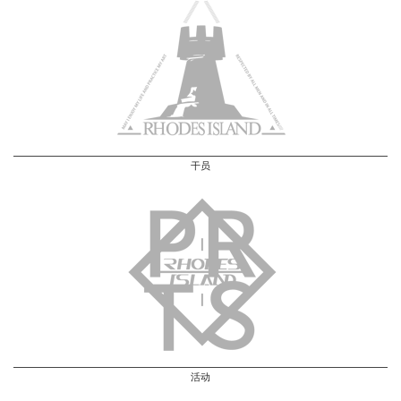
干员
活动