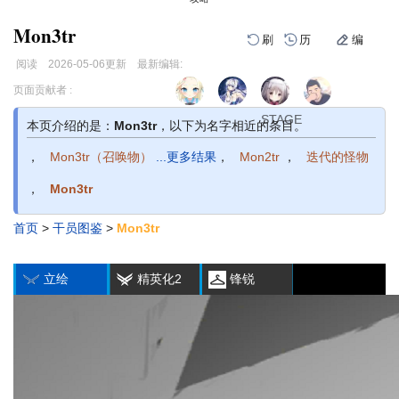
Mon3tr
刷
历
编
阅读
2026-05-06
更新
最新编辑:
跳
跳
页面贡献者 :
1
2
3
到
到
导
搜
STAGE
STAGE
STAGE
本页介绍的是：
Mon3tr
，以下为名字相近的条目。
航
索
，
Mon3tr（召唤物）
...更多结果
，
Mon2tr
，
迭代的怪物
，
Mon3tr
首页
>
干员图鉴
>
Mon3tr
编
刷
历
立绘
精英化2
锋锐