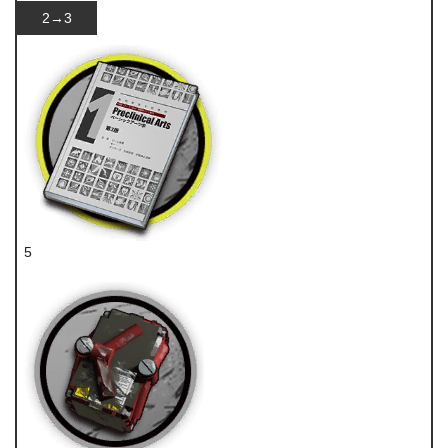
2→3
5
技巧概要·卷1