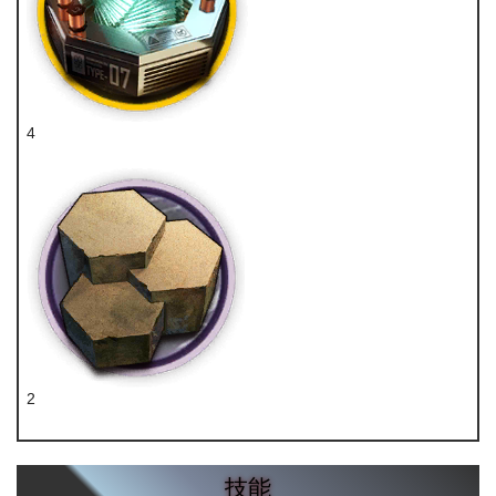
4
晶体电子单元
2
提纯源岩
技能