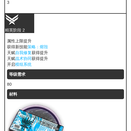
3
酮凝集
精英阶段 2
属性上限提升
获得新技能
策略：熔毁
天赋
自我修复
获得提升
天赋
战术协同
获得提升
开启
模组系统
等级需求
80
材料