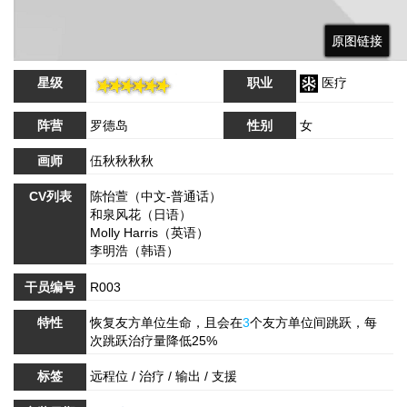
原图链接
原图链接
原图链接
星级
职业
医疗
阵营
罗德岛
性别
女
画师
伍秋秋秋秋
CV列表
陈怡萱（中文-普通话）
和泉风花（日语）
Molly Harris（英语）
李明浩（韩语）
干员编号
R003
特性
恢复友方单位生命，且会在
3
个友方单位间跳跃，每
次跳跃治疗量降低25%
标签
远程位 / 治疗 / 输出 / 支援