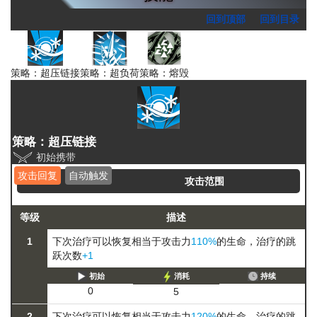
回到顶部
回到目录
策略：超压链接
策略：超负荷
策略：熔毁
策略：超压链接
初始携带
攻击回复
自动触发
攻击范围
等级
描述
1
下次治疗可以恢复相当于攻击力
110%
的生命，治疗的跳
跃次数
+1
初始
消耗
持续
0
5
2
下次治疗可以恢复相当于攻击力
120%
的生命，治疗的跳