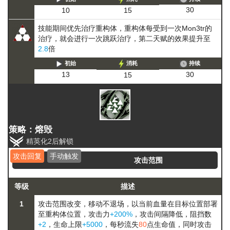
30
10
15
技能期间优先治疗重构体，重构体每受到一次Mon3tr的
治疗，就会进行一次跳跃治疗，第二天赋的效果提升至
2.8
倍
初始
消耗
持续
30
13
15
策略：熔毁
精英化2后解锁
攻击回复
手动触发
攻击范围
等级
描述
1
攻击范围改变，
移动
不退场，以当前血量在目标位置部署
至重构体位置，攻击力
+200%
，攻击间隔降低，阻挡数
+2
，生命上限
+5000
，每秒流失
80
点生命值，同时攻击