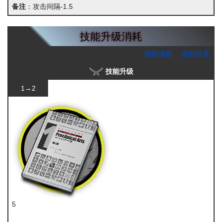
备注
：攻击间隔-1.5
技能升级消耗
回到顶部
回到目录
技能升级
1→2
5
技巧概要·卷1