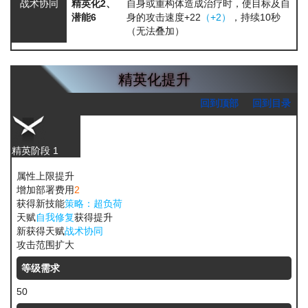
战术协同
精英化2、
自身或重构体造成治疗时，使目标及自
潜能6
身的攻击速度+22
（+2）
，持续10秒
（无法叠加）
精英化提升
回到顶部
回到目录
精英阶段 1
属性上限提升
增加部署费用
2
获得新技能
策略：超负荷
天赋
自我修复
获得提升
新获得天赋
战术协同
攻击范围扩大
等级需求
50