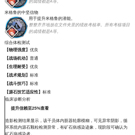
的成绩都是A等。
米格鲁的中坚信物
用于提升米格鲁的潜能。
整整齐齐地放在文件夹里的绩效考核单。所有考核项目
的成绩都是A等。
综合体检测试
【物理强度】
优良
【战场机动】
普通
【生理耐受】
优良
【战术规划】
标准
【战斗技巧】
标准
【源石技艺适应性】
标准
临床诊断分析
提升信赖至25%查看
造影检测结果显示，该干员体内脏器轮廓模糊，可见异常阴影，循
环系统内源石颗粒检测异常，有矿石病感染迹象，现阶段可确认为
矿石病感染者。