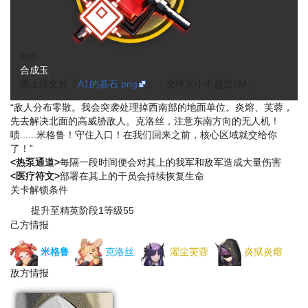
200
合成玉
请上传文件『
A1的基石.png
』，文件大小不超过2M。
“敌人分布零散。我会突袭处理掉西南部的地面单位。炎熔、芙蓉，
先去解决北面的高威胁敌人。克洛丝，注意东南方向的无人机！
啧......米格鲁！守住入口！在我们回来之前，核心区域就交给你
了！”
<热泵通道>
每隔一段时间便会对其上的我军和敌军造成大量伤害
<医疗符文>
部署在其上的干员会持续恢复生命
关卡解锁条件
提升至精英阶段1等级55
己方情报
米格鲁
克洛丝
濯尘芙蓉
炎狱炎熔
敌方情报