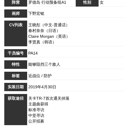
阵营
罗德岛 行动预备组A1
性别
女
画师
下野宏铭
CV列表
王晓彤（中文-普通话）
春村奈奈（日语）
Claire Morgan（英语）
李贤真（韩语）
干员编号
PA14
特性
能够阻挡三个敌人
标签
近战位 / 防护
实装日期
2019年4月30日
获取途径
关卡TR-7首次通关掉落
主题曲获得
标准寻访
中坚寻访
公开招募