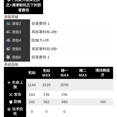
态+满潜能状态下的部
署费用
潜能突破
潜能2
部署费用-1
潜能3
再部署时间-4秒
潜能4
防御力+28
潜能5
再部署时间-6秒
潜能6
部署费用-1
基础面板
满信赖提
初始
精一
精二
初始
升
MAX
MAX
MAX
生命上
1144
1526
2035
限
攻击
184
236
295
防御
242
362
490
+60
法术抗
0
0
0
性