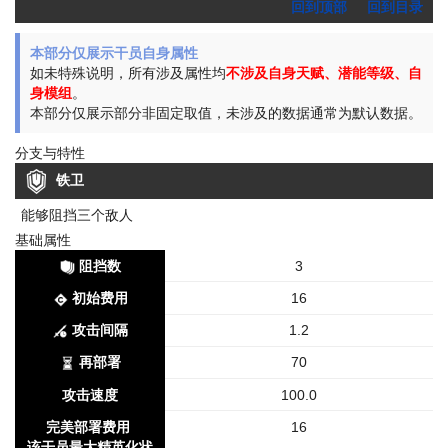
回到顶部
回到目录
本部分仅展示干员自身属性
如未特殊说明，所有涉及属性均
不涉及自身天赋、潜能等级、自
身模组
。
本部分仅展示部分非固定取值，未涉及的数据通常为默认数据。
分支与特性
铁卫
能够阻挡三个敌人
基础属性
阻挡数
3
初始费用
16
攻击间隔
1.2
再部署
70
攻击速度
100.0
完美部署费用
16
该干员最大精英化状