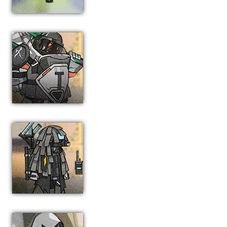
御4
爆破攻坚手
游击队传令兵