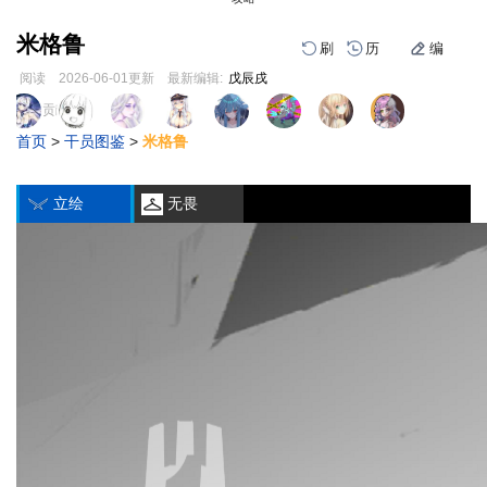
米格鲁
刷
历
编
阅读
2026-06-01
更新
最新编辑:
戊辰戌
跳
跳
页面贡献者 :
到
到
首页
>
干员图鉴
>
米格鲁
导
搜
编
刷
历
航
索
立绘
无畏