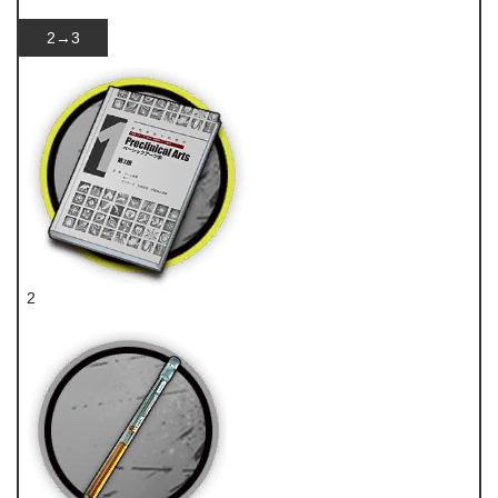
2→3
2
技巧概要·卷1