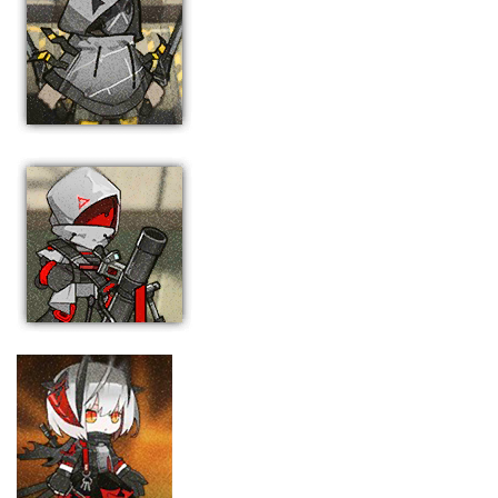
双持剑士
炮击组长