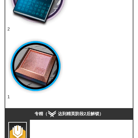
2
技巧概要·卷3
1
研磨石
专精（
达到精英阶段2后解锁）