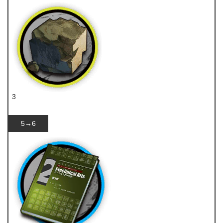
3
固源岩
5→6