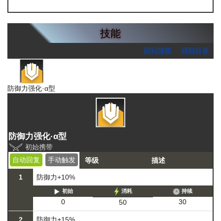
龙门币
技能
回到顶部
回到目录
防御力强化·α型
防御力强化·α型
初始携带
自动回复
手动触发
等级
描述
1
防御力+10%
初始
消耗
持续
30
0
50
2
防御力+15%