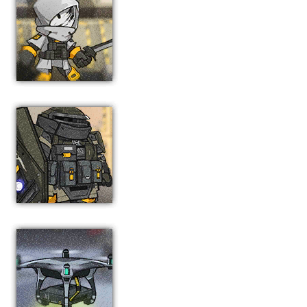
士兵
游击队盾卫