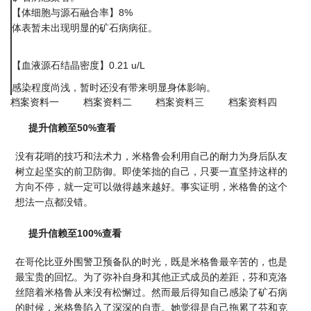
【体细胞与源石融合率】8%
体表暂未出现明显的矿石病病征。
【血液源石结晶密度】0.21 u/L
感染程度尚浅，暂时还没有带来明显身体影响。
档案资料一
档案资料二
档案资料三
档案资料四
提升信赖至50%查看
没有花哨的技巧和法术力，米格鲁会利用自己的耐力为身后队友
树立起坚实的前卫防御。即使笨拙的自己，只要一直坚持这样的
方向不停，就一定可以做得越来越好。事实证明，米格鲁的这个
想法一点都没错。
提升信赖至100%查看
在哥伦比亚外围警卫预备队的时光，既是米格鲁最辛苦的，也是
最宝贵的回忆。为了弥补自身和其他正式成员的差距，芬和克洛
丝陪着米格鲁从来没有松懈过。然而最后得知自己感染了矿石病
的时候，米格鲁陷入了深深的自责。她觉得是自己拖累了芬和克