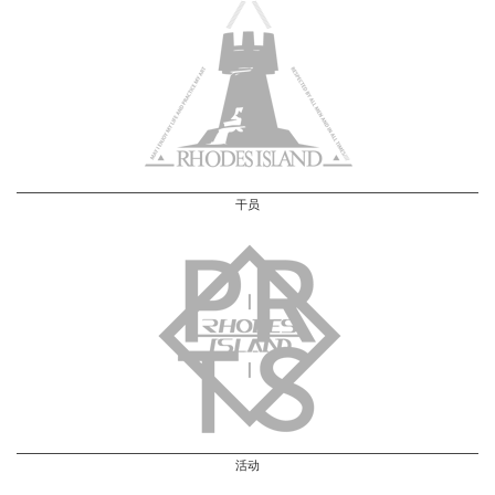
干员
活动