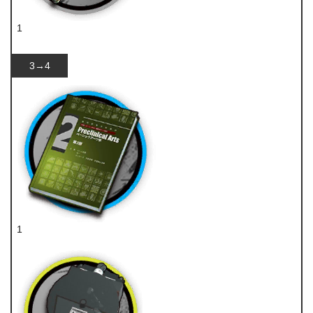
1
双酮
3→4
1
技巧概要·卷2