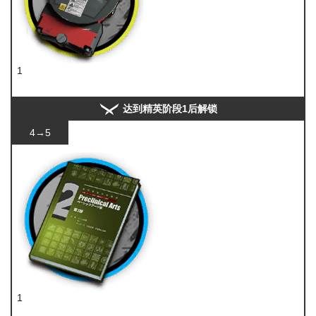
1
装置
达到精英阶段1后解锁
4→5
1
技巧概要·卷2