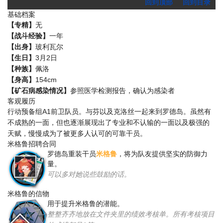
回到顶部
回到目录
基础档案
【专精】
无
【战斗经验】
一年
【出身】
玻利瓦尔
【生日】
3月2日
【种族】
佩洛
【身高】
154cm
【矿石病感染情况】
参照医学检测报告，确认为感染者
客观履历
行动预备组A1前卫队员。与芬以及克洛丝一起来到罗德岛。虽然有
不成熟的一面，但也逐渐展现出了专业和不认输的一面以及极强的
天赋，慢慢成为了被更多人认可的可靠干员。
米格鲁招聘合同
罗德岛重装干员
米格鲁
，将为队友提供坚实的防御力
量。
可以多对她说些鼓励的话。
米格鲁的信物
用于提升米格鲁的潜能。
整整齐齐地放在文件夹里的绩效考核单。所有考核项目