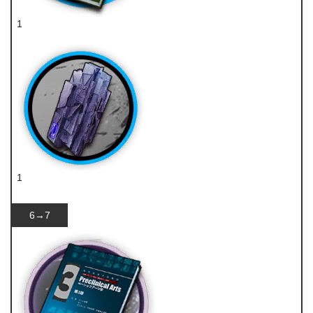
1
技巧概要·卷2
1
轻锰矿
6→7