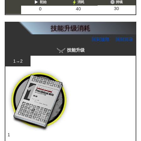
初始
消耗
持续
30
0
40
技能升级消耗
回到顶部
回到目录
技能升级
1→2
1
技巧概要·卷1