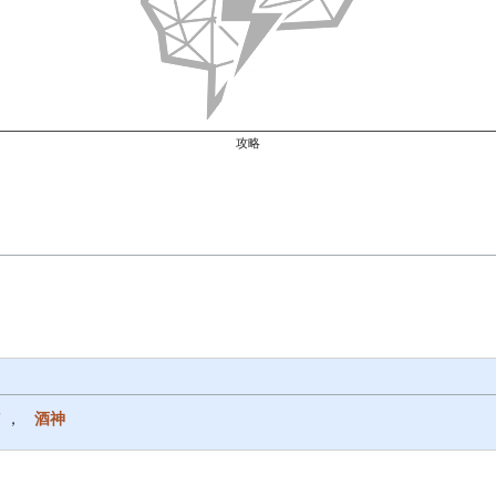
攻略
”
，
酒神