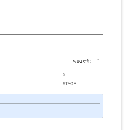
WIKI功能
1
2
3
STAGE
STAGE
STAGE