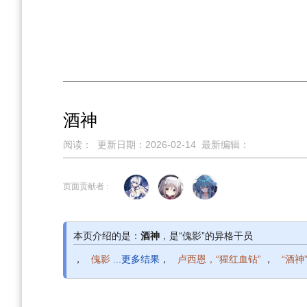
酒神
阅读：
更新日期：
2026-02-14
最新编辑：
跳
跳
页面贡献者 :
到
到
导
搜
航
索
本页介绍的是：
酒神
，是“傀影”的异格干员
，
傀影
...更多结果
，
卢西恩，“猩红血钻”
，
“酒神