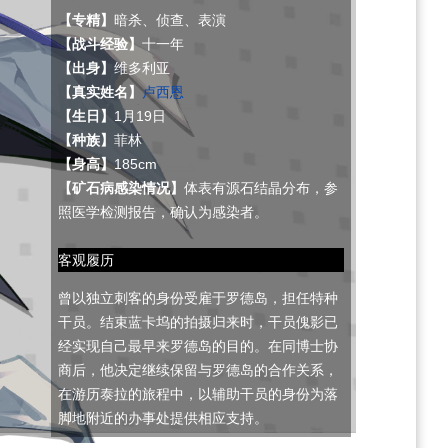
【专精】
暗杀、侦查、表演
【战斗经验】
十一年
【出身】
维多利亚
【真实姓名】
卢西恩
【生日】
1月19日
【种族】
菲林
【身高】
185cm
【矿石病感染情况】
体表有源石结晶分布，参
照医学检测报告，确认为感染者。
客观履历
曾以独立刺客的身份受雇于罗德岛，担任特种
干员。结束蓝卡坞的拍摄归来时，干员傀影已
经实现自己最早来罗德岛的目的。在同博士协
商后，他决定继续保留与罗德岛的合作关系，
在游历泰拉的旅程中，以辅助干员的身份为落
脚地附近的办事处提供相应支持。