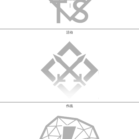
活动
作战