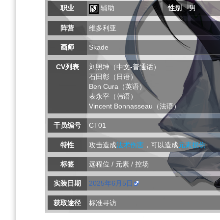
职业
辅助
性别
男
阵营
维多利亚
画师
Skade
CV列表
刘照坤（中文-普通话）
石田彰（日语）
Ben Cura（英语）
表永宰（韩语）
Vincent Bonnasseau（法语）
干员编号
CT01
特性
攻击造成
法术伤害
，可以造成
元素损伤
标签
远程位 / 元素 / 控场
实装日期
2025年6月5日
获取途径
标准寻访