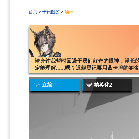
首页
>
干员图鉴
>
酒神
编
刷
历
请允许我暂时回避干员们好奇的眼神，漫长
定能理解......嗯？返舰登记要用蓝卡坞的签
立绘
精英化2