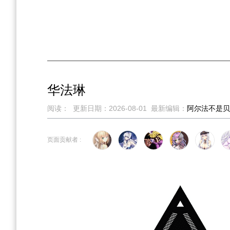
华法琳
阅读：
更新日期：
2026-08-01
最新编辑：
阿尔法不是贝
跳
跳
页面贡献者 :
到
到
导
搜
航
索