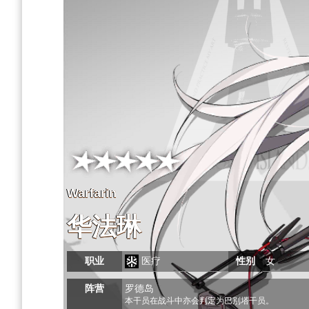
Warfarin
华法琳
职业
医疗
性别
女
阵营
罗德岛
本干员在战斗中亦会判定为巴别塔干员。