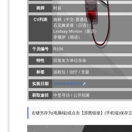
画师
时辰
CV列表
格林（中文-普通话）
石见舞菜香（日语）
Lindsay Morton（英语）
辛颂伊（韩语）
干员编号
R106
特性
回复友方单位生命
标签
远程位 / 治疗 / 支援
实装日期
2019年4月30日
获取途径
中坚寻访 / 公开招募
右键另存为(电脑端)或点击【原图链接】(手机端)保存