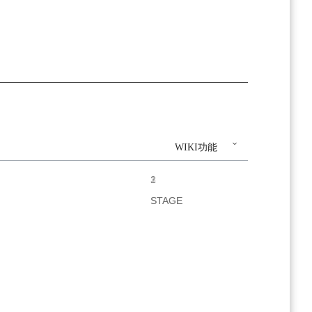
WIKI功能
1
2
3
STAGE
STAGE
STAGE