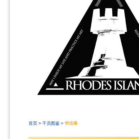
首页
>
干员图鉴
>
华法琳
编
刷
历