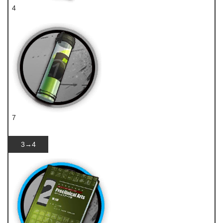
4
技巧概要·卷1
7
酯原料
3→4