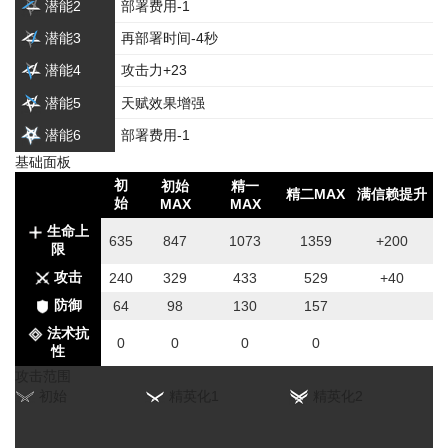
潜能2
部署费用-1
潜能3
再部署时间-4秒
潜能4
攻击力+23
潜能5
天赋效果增强
潜能6
部署费用-1
基础面板
初
初始
精一
精二MAX
满信赖提升
始
MAX
MAX
生命上
635
847
1073
1359
+200
限
攻击
240
329
433
529
+40
防御
64
98
130
157
法术抗
0
0
0
0
性
攻击范围
初始
精英化1
精英化2