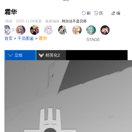
霜华
刷
历
编
阅读
2025-11-08
更新
最新编辑:
阿尔法不是贝塔
跳
跳
页面贡献者 :
1
2
3
到
到
首页
>
干员图鉴
>
霜华
导
搜
STAGE
STAGE
STAGE
编
刷
历
航
索
立绘
精英化2