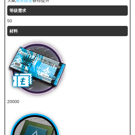
天赋
迎宾踏垫
获得提升
等级需求
50
材料
20000
龙门币