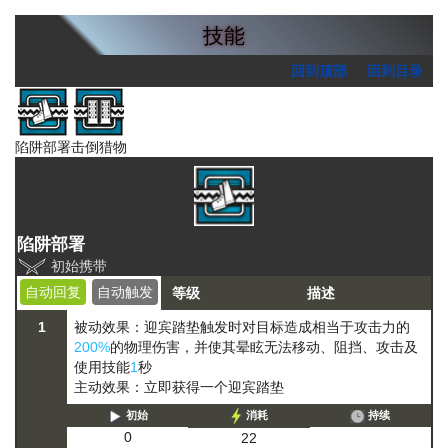
技能
回到顶部
回到目录
陷阱部署
击倒猎物
陷阱部署
初始携带
自动回复
自动触发
等级
描述
1
被动效果：迎宾踏垫触发时对目标造成相当于攻击力的
200%
的物理伤害，并使其
晕眩
无法移动、阻挡、攻击及
使用技能
1
秒
主动效果：立即获得一个迎宾踏垫
初始
消耗
持续
0
22