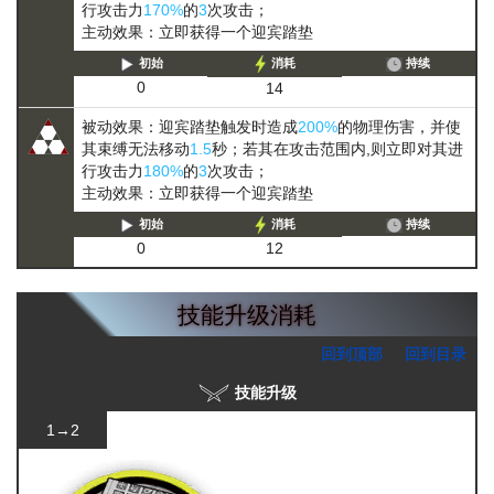
行攻击力
170%
的
3
次攻击；
主动效果：立即获得一个迎宾踏垫
初始
消耗
持续
0
14
被动效果：迎宾踏垫触发时造成
200%
的物理伤害，并使
其
束缚
无法移动
1.5
秒；若其在攻击范围内,则立即对其进
行攻击力
180%
的
3
次攻击；
主动效果：立即获得一个迎宾踏垫
初始
消耗
持续
0
12
技能升级消耗
回到顶部
回到目录
技能升级
1→2