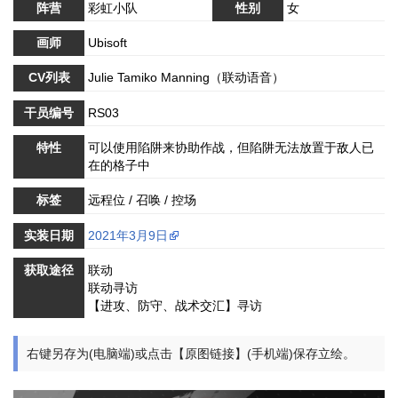
阵营
彩虹小队
性别
女
画师
Ubisoft
CV列表
Julie Tamiko Manning（联动语音）
干员编号
RS03
特性
可以使用陷阱来协助作战，但陷阱无法放置于敌人已
在的格子中
标签
远程位 / 召唤 / 控场
实装日期
2021年3月9日
获取途径
联动
联动寻访
【进攻、防守、战术交汇】寻访
右键另存为(电脑端)或点击【原图链接】(手机端)保存立绘。