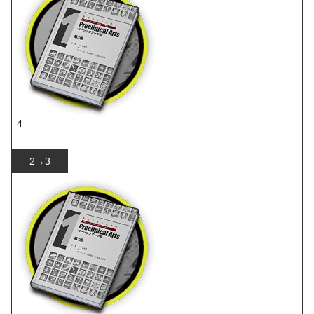
4
技巧概要·卷1
2→3