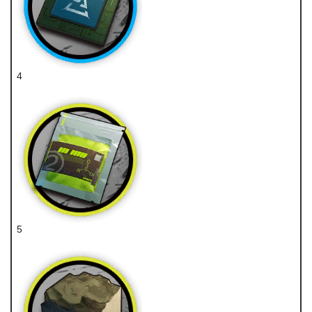
4
特种芯片
5
聚酸酯