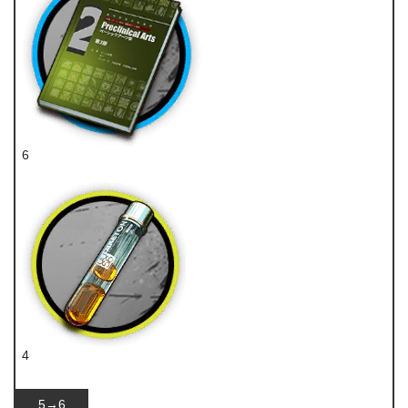
6
技巧概要·卷2
4
酮凝集
5→6