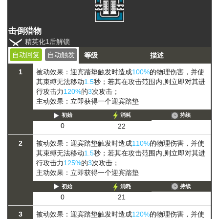
击倒猎物
精英化1后解锁
自动回复
自动触发
等级
描述
1
被动效果：迎宾踏垫触发时造成
100%
的物理伤害，并使
其
束缚
无法移动
1.5
秒；若其在攻击范围内,则立即对其进
行攻击力
120%
的
3
次攻击；
主动效果：立即获得一个迎宾踏垫
初始
消耗
持续
0
22
2
被动效果：迎宾踏垫触发时造成
110%
的物理伤害，并使
其
束缚
无法移动
1.5
秒；若其在攻击范围内,则立即对其进
行攻击力
125%
的
3
次攻击；
主动效果：立即获得一个迎宾踏垫
初始
消耗
持续
0
21
3
被动效果：迎宾踏垫触发时造成
120%
的物理伤害，并使