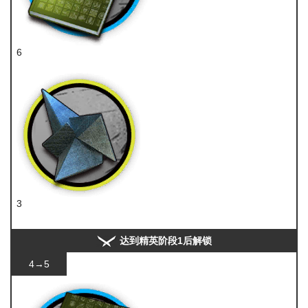
6
技巧概要·卷2
3
异铁
达到精英阶段1后解锁
4→5