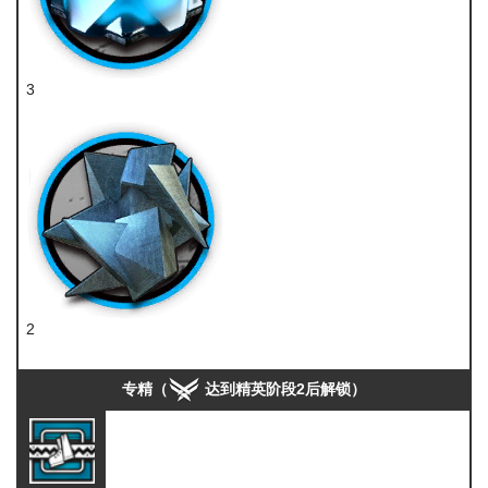
3
凝胶
2
异铁组
专精（
达到精英阶段2后解锁）