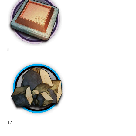
8
五水研磨石
17
固源岩组