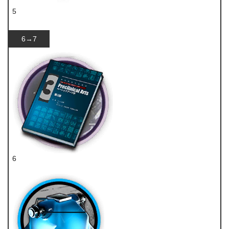
5
固源岩组
6→7
6
技巧概要·卷3