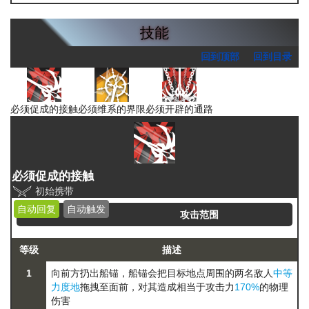
技能
回到顶部
回到目录
必须促成的接触
必须维系的界限
必须开辟的通路
必须促成的接触
初始携带
自动回复
自动触发
攻击范围
等级
描述
1
向前方扔出船锚，船锚会把目标地点周围的两名敌人
中等
力度地
拖拽至面前，对其造成相当于攻击力
170%
的物理
伤害