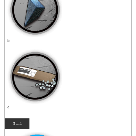
5
异铁碎片
4
代糖
3→4