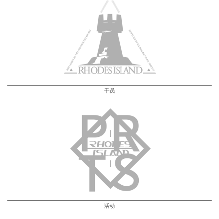
干员
活动