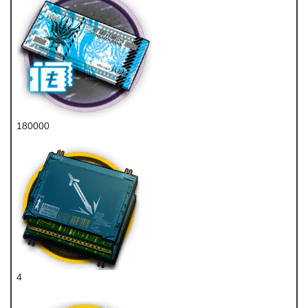
180000
龙门币
4
近卫双芯片