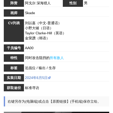
阵营
阿戈尔 深海猎人
性别
男
画师
Skade
CV列表
刘以嘉（中文-普通话）
小野大辅（日语）
Taylor Clarke-Hill（英语）
金荣讚（韩语）
干员编号
AA00
特性
同时攻击阻挡的
所有敌人
标签
近战位 / 输出 / 生存
实装日期
2024年6月5日
获取途径
标准寻访
右键另存为(电脑端)或点击【原图链接】(手机端)保存立绘。