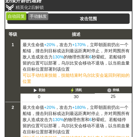
必须开辟的通路
精英化2后解锁
自动回复
手动触发
攻击范围
等级
描述
1
最大生命值
+20%
，攻击力
+170%
，立即朝面前扔出一个
船锚，撞击到目标或达到最远距离时停止，并对周围所有
敌人造成攻击力
130%
的物理伤害和
6
秒晕眩。若船锚停
留的位置可以部署，乌尔比安会
移动
不退场，以当前血量
在目标位置部署
到该位置
可以手动结束技能，技能结束时乌尔比安会返回到初始的
位置
初始
消耗
持续
25
0
30
2
最大生命值
+20%
，攻击力
+180%
，立即朝面前扔出一个
船锚，撞击到目标或达到最远距离时停止，并对周围所有
敌人造成攻击力
130%
的物理伤害和
6
秒晕眩。若船锚停
留的位置可以部署，乌尔比安会
移动
不退场，以当前血量
在目标位置部署
到该位置