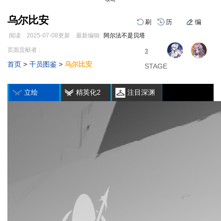
乌尔比安
刷
历
编
阅读
2025-07-08
更新
最新编辑:
阿尔法不是贝塔
跳
跳
页面贡献者 :
1
2
3
到
到
首页
>
干员图鉴
>
乌尔比安
导
搜
STAGE
STAGE
STAGE
编
刷
历
航
索
立绘
精英化2
注目深渊