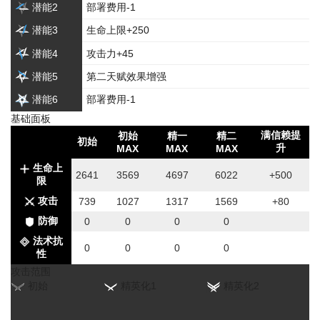
潜能2
部署费用-1
潜能3
生命上限+250
潜能4
攻击力+45
潜能5
第二天赋效果增强
潜能6
部署费用-1
基础面板
满信赖提
初始
精一
精二
初始
升
MAX
MAX
MAX
生命上
2641
3569
4697
6022
+500
限
攻击
739
1027
1317
1569
+80
防御
0
0
0
0
法术抗
0
0
0
0
性
攻击范围
初始
精英化1
精英化2