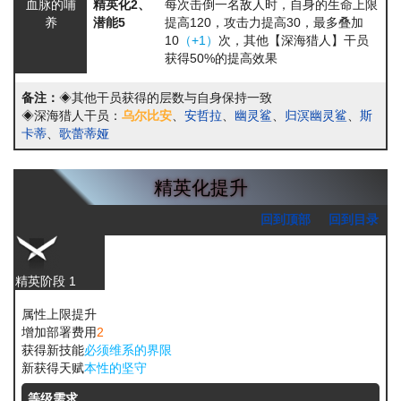
血脉的哺
精英化2、
每次击倒一名敌人时，自身的生命上限
养
潜能5
提高120，攻击力提高30，最多叠加
10
（+1）
次，其他【深海猎人】干员
获得50%的提高效果
备注：
◈其他干员获得的层数与自身保持一致
◈深海猎人干员：
乌尔比安
、
安哲拉
、
幽灵鲨
、
归溟幽灵鲨
、
斯
卡蒂
、
歌蕾蒂娅
精英化提升
回到顶部
回到目录
精英阶段 1
属性上限提升
增加部署费用
2
获得新技能
必须维系的界限
新获得天赋
本性的坚守
等级需求