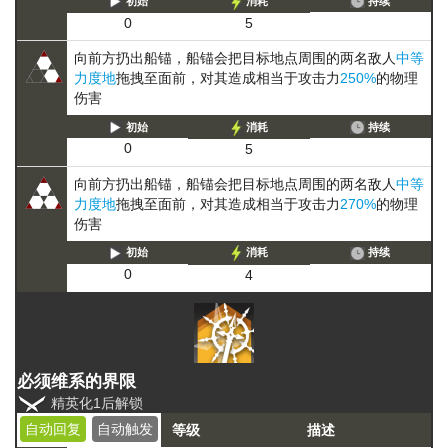
初始
消耗
持续
0
5
向前方扔出船锚，船锚会把目标地点周围的两名敌人
中等
力度地
拖拽至面前，对其造成相当于攻击力
250%
的物理
伤害
初始
消耗
持续
0
5
向前方扔出船锚，船锚会把目标地点周围的两名敌人
中等
力度地
拖拽至面前，对其造成相当于攻击力
270%
的物理
伤害
初始
消耗
持续
0
4
必须维系的界限
精英化1后解锁
自动回复
自动触发
等级
描述