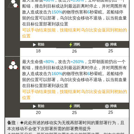
船锚，撞击到目标或达到最远距离时停止，并对周围所有
敌人造成攻击力
150%
的物理伤害和
6
秒晕眩。若船锚停
留的位置可以部署，乌尔比安会
移动
不退场，以当前血量
在目标位置部署
到该位置
可以手动结束技能，技能结束时乌尔比安会返回到初始的
位置
初始
消耗
持续
25
18
26
最大生命值
+80%
，攻击力
+260%
，立即朝面前扔出一个
船锚，撞击到目标或达到最远距离时停止，并对周围所有
敌人造成攻击力
160%
的物理伤害和
6
秒晕眩。若船锚停
留的位置可以部署，乌尔比安会
移动
不退场，以当前血量
在目标位置部署
到该位置
可以手动结束技能，技能结束时乌尔比安会返回到初始的
位置
初始
消耗
持续
25
20
25
备注
：◈此处所述的移动实为无视再部署时间的重部署行为，且
本次移动不会使下次部署所需的部署费用提升