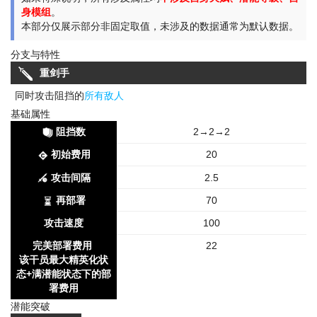
身模组
。
本部分仅展示部分非固定取值，未涉及的数据通常为默认数据。
分支与特性
重剑手
同时攻击阻挡的
所有敌人
基础属性
阻挡数
2→2→2
初始费用
20
攻击间隔
2.5
再部署
70
攻击速度
100
完美部署费用
22
该干员最大精英化状
态+满潜能状态下的部
署费用
潜能突破