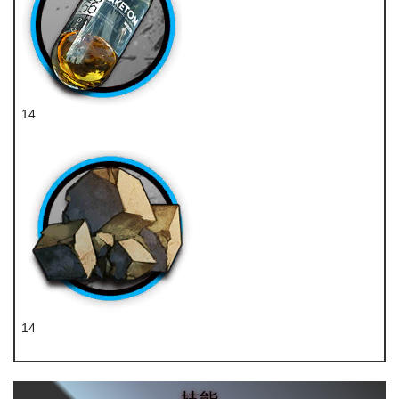
14
酮凝集组
14
固源岩组
技能