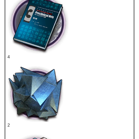
4
技巧概要·卷3
2
异铁块