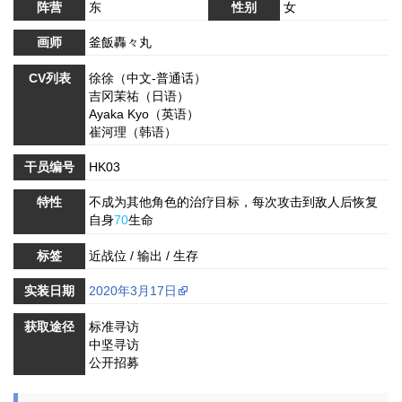
阵营
东
性别
女
画师
釜飯轟々丸
CV列表
徐徐（中文-普通话）
吉冈茉祐（日语）
Ayaka Kyo（英语）
崔河理（韩语）
干员编号
HK03
特性
不成为其他角色的治疗目标，每次攻击到敌人后恢复
自身
70
生命
标签
近战位 / 输出 / 生存
实装日期
2020年3月17日
获取途径
标准寻访
中坚寻访
公开招募