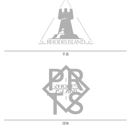
干员
活动