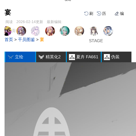
宴
刷
历
编
阅读
2026-02-14
更新
最新编辑:
跳
跳
页面贡献者 :
1
2
3
到
到
首页
>
干员图鉴
>
宴
导
搜
STAGE
STAGE
STAGE
编
刷
历
航
索
立绘
精英化2
夏卉 FA661
伪装