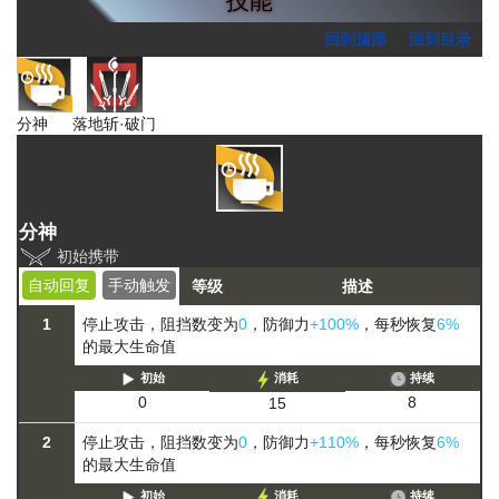
回到顶部
回到目录
分神
落地斩·破门
分神
初始携带
自动回复
手动触发
等级
描述
1
停止攻击，阻挡数变为
0
，防御力
+100%
，每秒恢复
6%
的最大生命值
初始
消耗
持续
8
0
15
2
停止攻击，阻挡数变为
0
，防御力
+110%
，每秒恢复
6%
的最大生命值
初始
消耗
持续