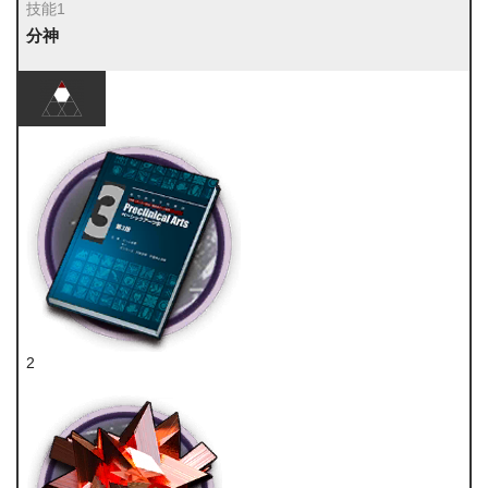
技能1
分神
2
技巧概要·卷3