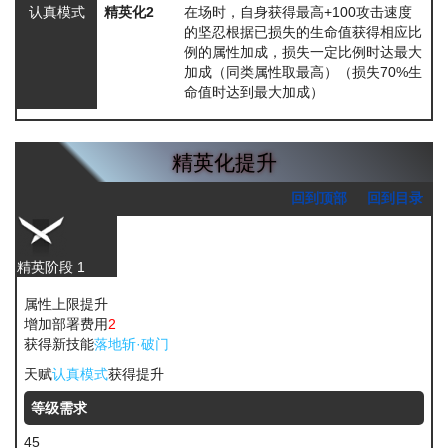
认真模式
精英化2
在场时，自身获得最高+100攻击速度
的
坚忍
根据已损失的生命值获得相应比
例的属性加成，损失一定比例时达最大
加成（同类属性取最高）
（损失70%生
命值时达到最大加成）
精英化提升
回到顶部
回到目录
精英阶段 1
属性上限提升
增加部署费用
2
获得新技能
落地斩·破门
天赋
认真模式
获得提升
等级需求
45