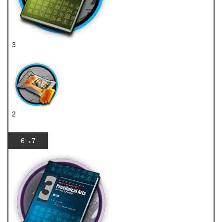
3
技巧概要·卷2
2
扭转醇
6→7