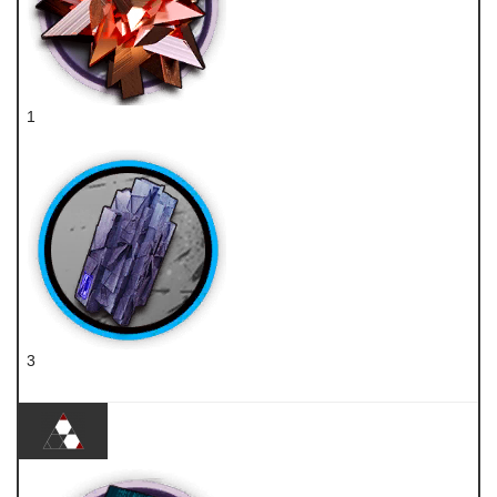
1
RMA70-24
3
轻锰矿