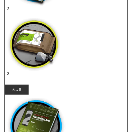
3
技巧概要·卷2
3
糖
5→6