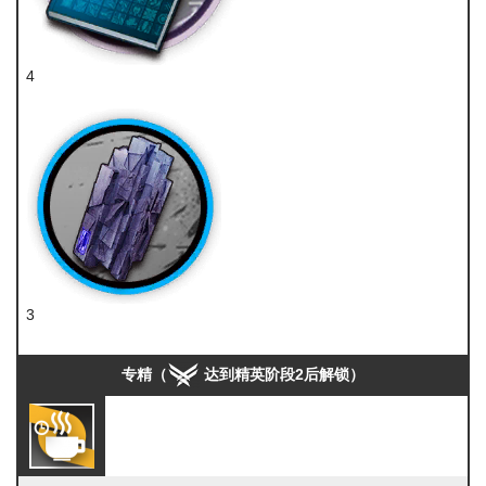
4
技巧概要·卷3
3
轻锰矿
专精（
达到精英阶段2后解锁）