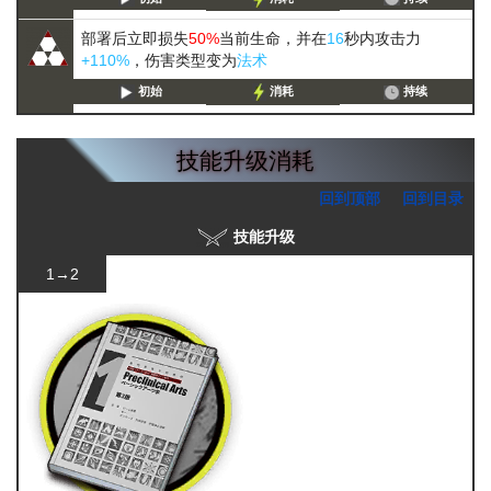
部署后立即损失
50%
当前生命，并在
16
秒内攻击力
+110%
，伤害类型变为
法术
初始
消耗
持续
技能升级消耗
回到顶部
回到目录
技能升级
1→2