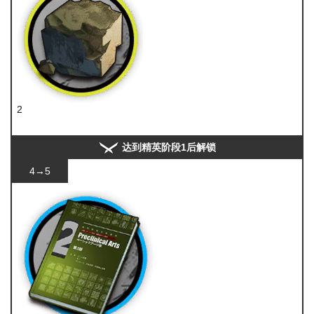
2
固源岩
达到精英阶段1后解锁
4→5