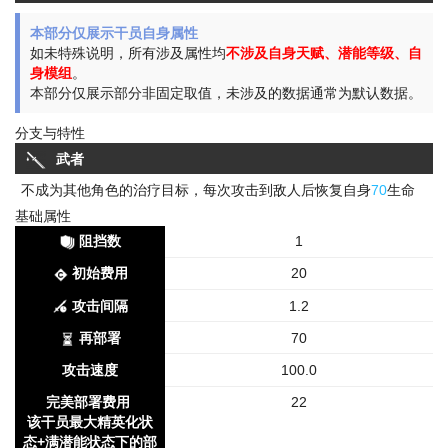
本部分仅展示干员自身属性
如未特殊说明，所有涉及属性均
不涉及自身天赋、潜能等级、自
身模组
。
本部分仅展示部分非固定取值，未涉及的数据通常为默认数据。
分支与特性
武者
不成为其他角色的治疗目标，每次攻击到敌人后恢复自身
70
生命
基础属性
阻挡数
1
初始费用
20
攻击间隔
1.2
再部署
70
攻击速度
100.0
完美部署费用
22
该干员最大精英化状
态+满潜能状态下的部