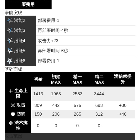
署费用
潜能突破
潜能2
部署费用-1
潜能3
再部署时间-4秒
潜能4
攻击力+23
潜能5
再部署时间-6秒
潜能6
部署费用-1
基础面板
满信赖提
初始
精一
精二
初始
升
MAX
MAX
MAX
生命上
1413
1963
2583
3444
限
攻击
309
442
575
693
+30
防御
150
206
265
312
+40
法术抗
0
0
0
0
性
攻击范围