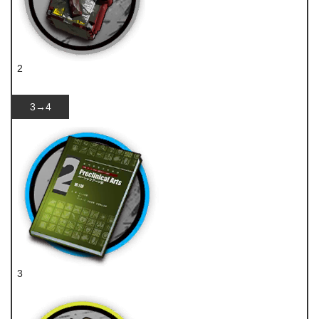
2
破损装置
3→4
3
技巧概要·卷2