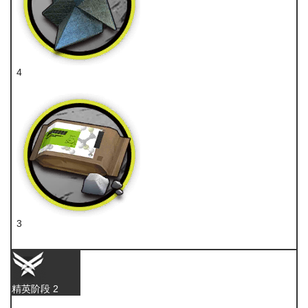
4
异铁
3
糖
精英阶段 2