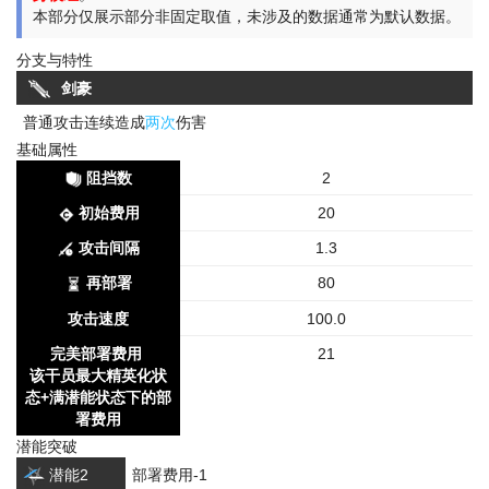
本部分仅展示部分非固定取值，未涉及的数据通常为默认数据。
分支与特性
剑豪
普通攻击连续造成
两次
伤害
基础属性
阻挡数
2
初始费用
20
攻击间隔
1.3
再部署
80
攻击速度
100.0
完美部署费用
21
该干员最大精英化状
态+满潜能状态下的部
署费用
潜能突破
潜能2
部署费用-1