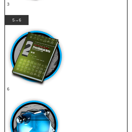
3
装置
5→6
6
技巧概要·卷2