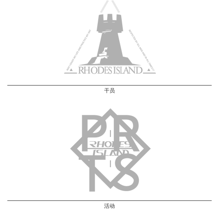
干员
活动