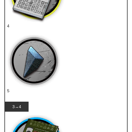
4
技巧概要·卷1
5
异铁碎片
3→4