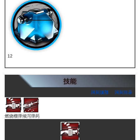
12
凝胶
技能
回到顶部
回到目录
燃烧榴弹
倾泻弹药