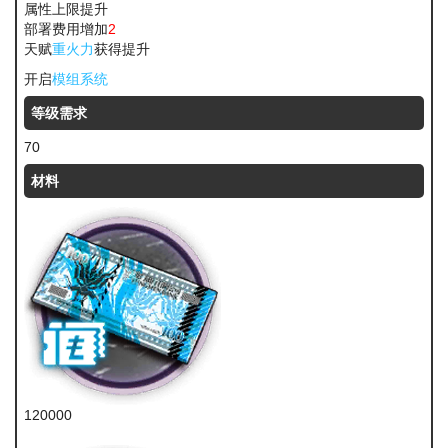
属性上限提升
部署费用增加
2
天赋
重火力
获得提升
开启
模组系统
等级需求
70
材料
120000
龙门币