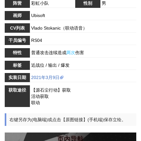
阵营
彩虹小队
性别
男
画师
Ubisoft
CV列表
Vlado Stokanic（联动语音）
干员编号
RS04
特性
普通攻击连续造成
两次
伤害
标签
近战位 / 输出 / 爆发
实装日期
2021年3月9日
获取途径
【源石尘行动】获取
活动获取
联动
右键另存为(电脑端)或点击【原图链接】(手机端)保存立绘。
页内导航