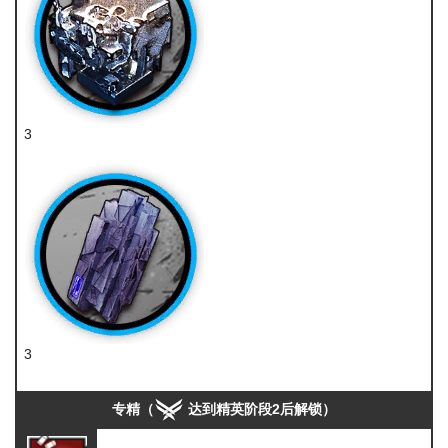
3
炽合金
3
轻锰矿
专精（
达到精英阶段2后解锁）