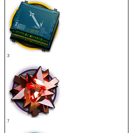
3
近卫双芯片
7
RMA70-24