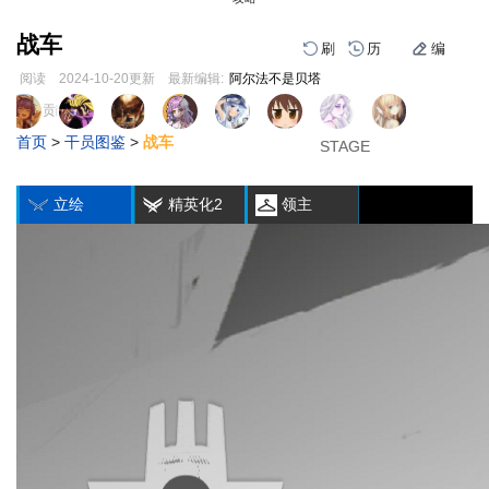
战车
刷
历
编
阅读
2024-10-20
更新
最新编辑:
阿尔法不是贝塔
跳
跳
页面贡献者 :
1
2
3
到
到
首页
>
干员图鉴
>
战车
导
搜
STAGE
STAGE
STAGE
编
刷
历
航
索
立绘
精英化2
领主