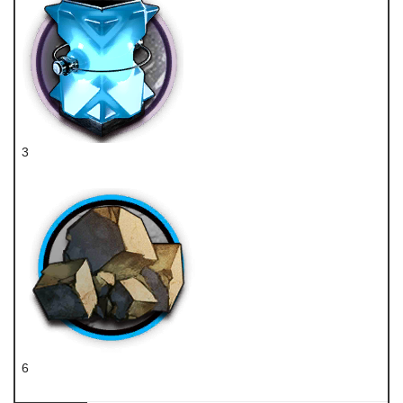
3
聚合凝胶
6
固源岩组