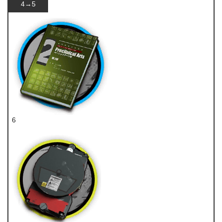
4→5
6
技巧概要·卷2