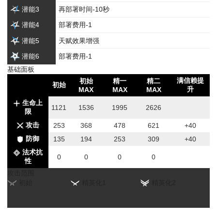
潜能3
再部署时间-10秒
潜能4
部署费用-1
潜能5
天赋效果增强
潜能6
部署费用-1
基础面板
满信赖提
初始
精一
精二
初始
升
MAX
MAX
MAX
生命上
1121
1536
1995
2626
限
攻击
253
368
478
621
+40
防御
135
194
253
309
+40
法术抗
0
0
0
0
性
攻击范围
初始
精英化1
精英化2