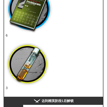
6
技巧概要·卷2
3
酮凝集
达到精英阶段1后解锁