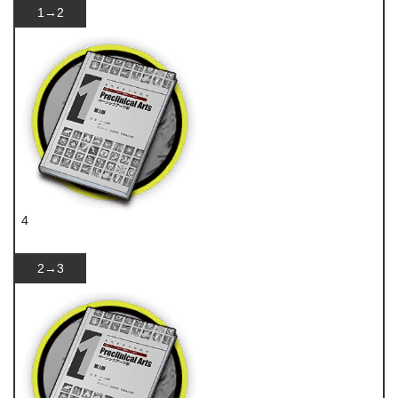
1→2
4
技巧概要·卷1
2→3