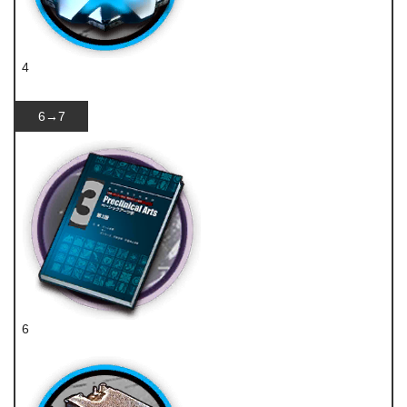
4
凝胶
6→7
6
技巧概要·卷3