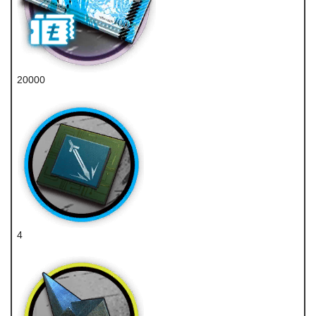
20000
龙门币
4
近卫芯片