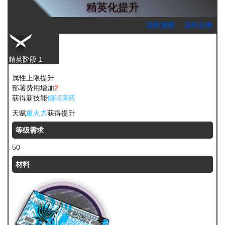
精英化提升
回到顶部
回到目录
精英阶段 1
属性上限提升
部署费用增加
2
获得新技能
倾泻弹药
天赋
重火力
获得提升
等级需求
50
材料