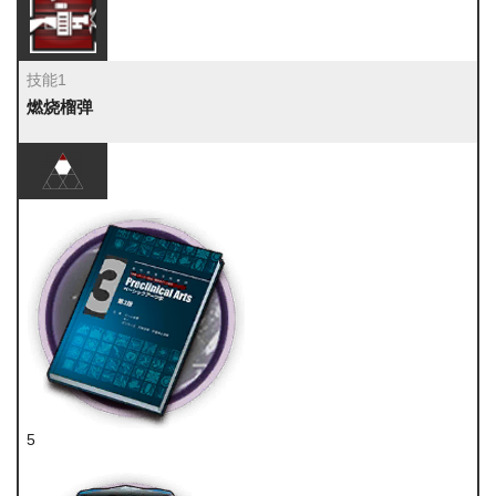
技能1
燃烧榴弹
5
技巧概要·卷3