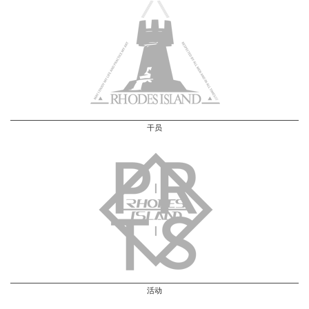
干员
活动