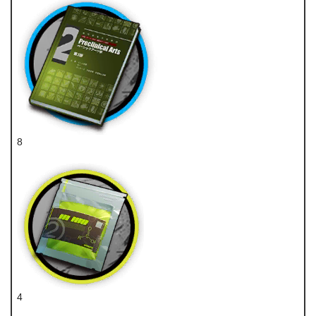
8
技巧概要·卷2
4
聚酸酯