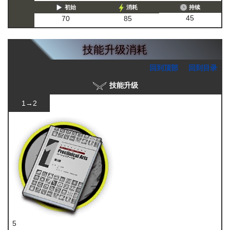
初始
消耗
持续
45
70
85
技能升级消耗
回到顶部
回到目录
技能升级
1→2
5