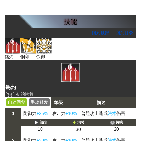
炽合金块
技能
回到顶部
回到目录
锡灼
铜印
铁御
锡灼
初始携带
自动回复
手动触发
等级
描述
1
防御力
+25%
，攻击力
+10%
，普通攻击造成
法术
伤害
初始
消耗
持续
20
10
30
2
防御力
+30%
，攻击力
+10%
，普通攻击造成
法术
伤害