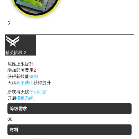
5
聚酸酯
精英阶段 2
属性上限提升
增加部署费用
2
获得新技能
铁御
天赋
积甲成山
获得提升
新获得天赋
干明可鉴
开启
模组系统
等级需求
80
材料