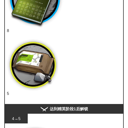
8
技巧概要·卷2
5
糖
达到精英阶段1后解锁
4→5