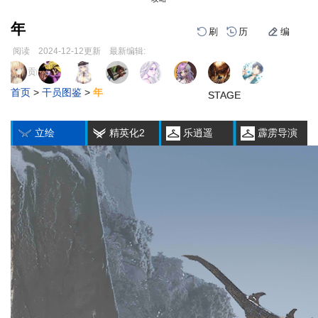
年
刷
历
编
阅读
2024-12-12
更新
最新编辑:
跳
跳
页面贡献者 :
1
2
3
1
2
3
到
到
首页
>
干员图鉴
>
年
导
搜
STAGE
STAGE
STAGE
STAGE
STAGE
STAGE
编
刷
历
航
索
立绘
精英化2
乐逍遥
霹雳导演