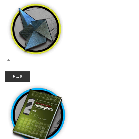
4
异铁
5→6