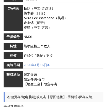
CV列表
杨鸥（中文-普通话）
悠木碧（日语）
Akira Lee Watanabe（英语）
金拿燏（韩语）
橙璃（中文-方言）
干员编号
NM01
特性
能够阻挡三个敌人
标签
近战位 / 防护 / 支援
实装日期
2020年1月16日
获取途径
限定寻访
限定寻访·春节
【地生五金】限定寻访
右键另存为(电脑端)或点击【原图链接】(手机端)保存立绘。
干员动态集录