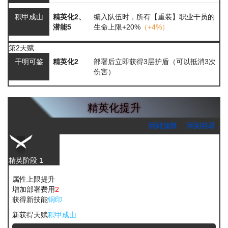
积甲成山
精英化2、
编入队伍时，所有【重装】职业干员的
潜能5
生命上限+20%
（+4%）
第2天赋
干明可鉴
精英化2
部署后立即获得3层护盾（可以抵消3次
伤害）
精英化提升
回到顶部
回到目录
精英阶段 1
属性上限提升
增加部署费用
2
获得新技能
铜印
新获得天赋
积甲成山