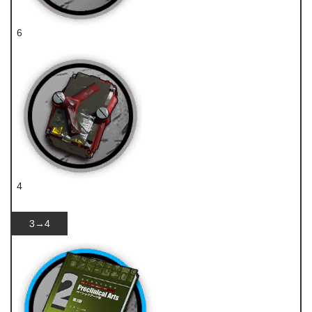
6
源岩
4
破损装置
3→4