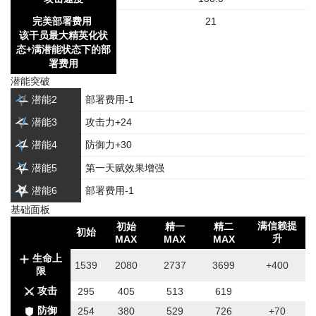
完美部署费用
21
该干员最大精英化状
态+满潜能状态下的部
署费用
潜能突破
潜能2
部署费用-1
潜能3
攻击力+24
潜能4
防御力+30
潜能5
第一天赋效果增强
潜能6
部署费用-1
基础面板
满信赖提
初始
精一
精二
初始
升
MAX
MAX
MAX
生命上
1539
2080
2737
3699
+400
限
攻击
295
405
513
619
防御
254
380
529
726
+70