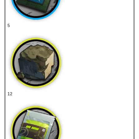
5
重装芯片
12
固源岩