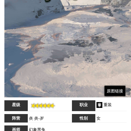
原图链接
原图链接
原图链接
原图链接
星级
职业
重装
阵营
炎 炎-岁
性别
女
画师
幻象黑兔