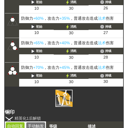
初始
消耗
持续
26
10
30
防御力
+60%
，攻击力
+35%
，普通攻击造成
法术
伤害
初始
消耗
持续
27
10
30
防御力
+65%
，攻击力
+40%
，普通攻击造成
法术
伤害
初始
消耗
持续
28
10
30
防御力
+70%
，攻击力
+45%
，普通攻击造成
法术
伤害
初始
消耗
持续
30
10
30
铜印
精英化1后解锁
自动回复
手动触发
等级
描述