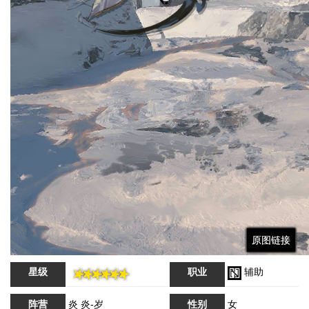
原图链接
原图链接
原图链接
原图链接
原图链接
星级
职业
辅助
阵营
炎 炎-岁
性别
女