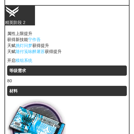
酮凝集
精英阶段 2
属性上限提升
获得新技能
宁作吾
天赋
挑灯问梦
获得提升
天赋
随付笺咏醉屠苏
获得提升
开启
模组系统
等级需求
80
材料