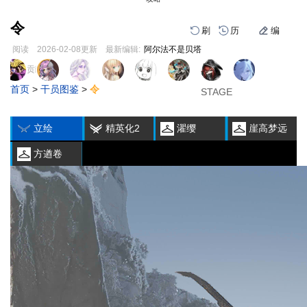
令
刷
历
编
阅读
2026-02-08
更新
最新编辑:
阿尔法不是贝塔
跳
跳
页面贡献者 :
1
2
3
到
到
首页
>
干员图鉴
>
令
导
搜
STAGE
STAGE
STAGE
编
刷
历
航
索
立绘
精英化2
濯缨
崖高梦远
方遒卷