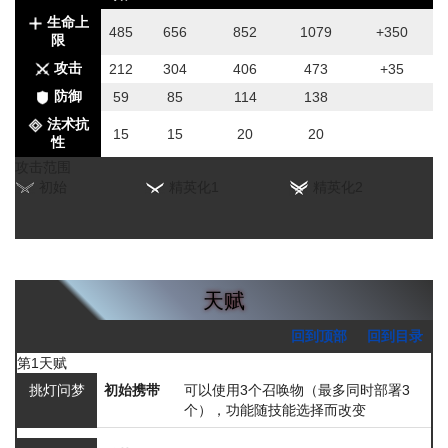
生命上
485
656
852
1079
+350
限
攻击
212
304
406
473
+35
防御
59
85
114
138
法术抗
15
15
20
20
性
攻击范围
初始
精英化1
精英化2
天赋
回到顶部
回到目录
第1天赋
挑灯问梦
初始携带
可以使用3个召唤物（最多同时部署3
个），功能随技能选择而改变