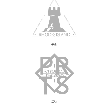
干员
活动