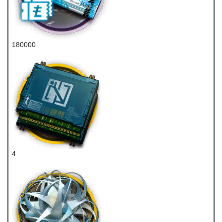
180000
龙门币
4
辅助双芯片