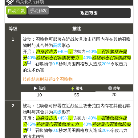
精英化2后解锁
自动回复
手动触发
攻击范围
等级
描述
1
被动：召唤物可部署在近战位且攻击范围内存在其他召唤
物时与其合并为
高级
形态
开启：
自身攻击力
+40%
，
防御力
+40%
，召唤物额外提
升
40%
基础形态召唤物攻击力，
40%
基础形态召唤物防御
[1]
力
，召唤物每
0.5
秒对周围四格敌人造成
20%
令攻击力
的法术伤害
技能结束时获得1个召唤物
初始
消耗
持续
20
10
55
2
被动：召唤物可部署在近战位且攻击范围内存在其他召唤
物时与其合并为
高级
形态
开启：
自身攻击力
+45%
，
防御力
+40%
，召唤物额外提
升
45%
基础形态召唤物攻击力，
40%
基础形态召唤物防御
[1]
力
，召唤物每
0.5
秒对周围四格敌人造成
20%
令攻击力
的法术伤害