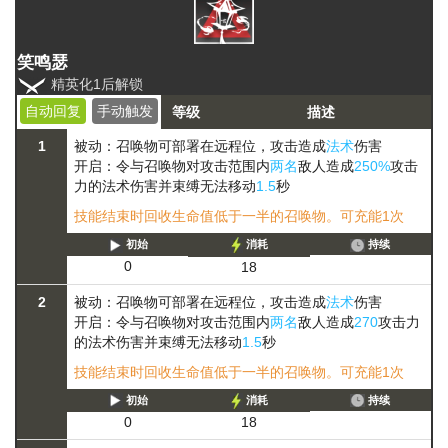
笑鸣瑟
精英化1后解锁
自动回复
手动触发
等级
描述
1
被动：召唤物可部署在远程位，攻击造成
法术
伤害
开启：令与召唤物对攻击范围内
两名
敌人造成
250%
攻击
力的法术伤害并
束缚
无法移动
1.5
秒
技能结束时回收生命值低于一半的召唤物。可充能1次
初始
消耗
持续
0
18
2
被动：召唤物可部署在远程位，攻击造成
法术
伤害
开启：令与召唤物对攻击范围内
两名
敌人造成
270
攻击力
的法术伤害并
束缚
无法移动
1.5
秒
技能结束时回收生命值低于一半的召唤物。可充能1次
初始
消耗
持续
0
18