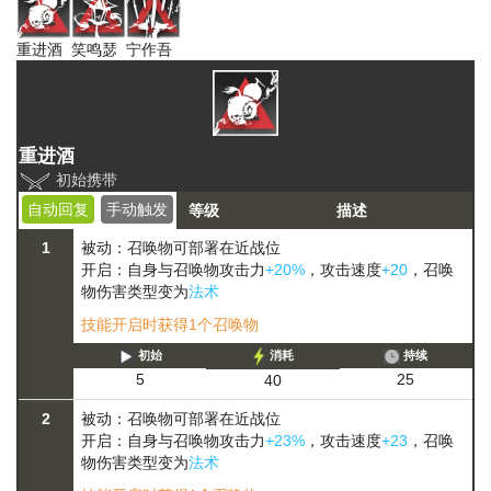
重进酒
笑鸣瑟
宁作吾
重进酒
初始携带
自动回复
手动触发
等级
描述
1
被动：召唤物可部署在近战位
开启：自身与召唤物攻击力
+20%
，攻击速度
+20
，召唤
物伤害类型变为
法术
技能开启时获得1个召唤物
初始
消耗
持续
25
5
40
2
被动：召唤物可部署在近战位
开启：自身与召唤物攻击力
+23%
，攻击速度
+23
，召唤
物伤害类型变为
法术