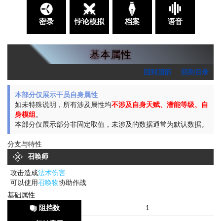
密录
悖论模拟
档案
语音
基本属性
回到顶部
回到目录
本部分仅展示干员自身属性
如未特殊说明，所有涉及属性均
不涉及自身天赋、潜能等级、自
身模组
。
本部分仅展示部分非固定取值，未涉及的数据通常为默认数据。
分支与特性
召唤师
攻击造成
法术伤害
可以使用
召唤物
协助作战
基础属性
阻挡数
1