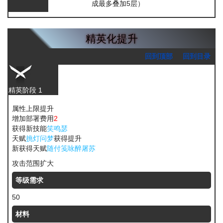
成最多叠加5层）
精英化提升
回到顶部
回到目录
精英阶段 1
属性上限提升
增加部署费用
2
获得新技能
笑鸣瑟
天赋
挑灯问梦
获得提升
新获得天赋
随付笺咏醉屠苏
攻击范围扩大
等级需求
50
材料