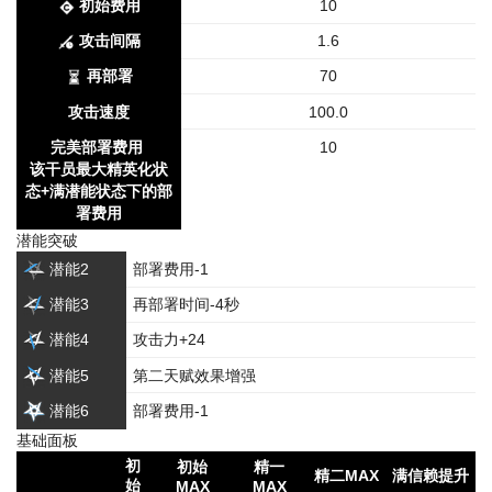
初始费用
10
攻击间隔
1.6
再部署
70
攻击速度
100.0
完美部署费用
10
该干员最大精英化状
态+满潜能状态下的部
署费用
潜能突破
潜能2
部署费用-1
潜能3
再部署时间-4秒
潜能4
攻击力+24
潜能5
第二天赋效果增强
潜能6
部署费用-1
基础面板
初
初始
精一
精二MAX
满信赖提升
始
MAX
MAX