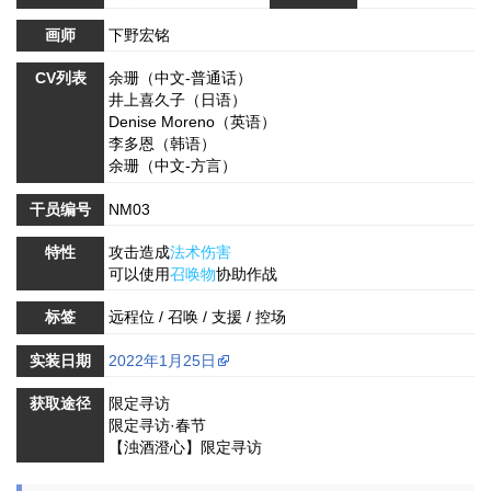
画师
下野宏铭
CV列表
余珊（中文-普通话）
井上喜久子（日语）
Denise Moreno（英语）
李多恩（韩语）
余珊（中文-方言）
干员编号
NM03
特性
攻击造成
法术伤害
可以使用
召唤物
协助作战
标签
远程位 / 召唤 / 支援 / 控场
实装日期
2022年1月25日
获取途径
限定寻访
限定寻访·春节
【浊酒澄心】限定寻访