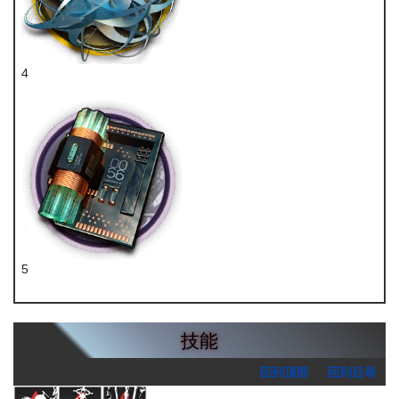
4
D32钢
5
晶体电路
技能
回到顶部
回到目录