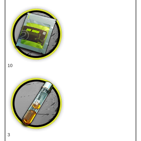
辅助芯片
10
聚酸酯
3