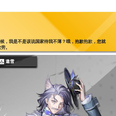
这种时候，我是不是该说国家待我不薄？哦，抱歉抱歉，您就
效劳。
邀雪