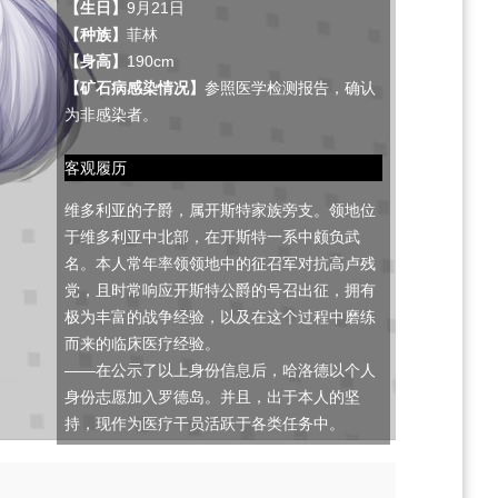
【生日】
9月21日
【种族】
菲林
【身高】
190cm
【矿石病感染情况】
参照医学检测报告，确认
为非感染者。
客观履历
维多利亚的子爵，属开斯特家族旁支。领地位
于维多利亚中北部，在开斯特一系中颇负武
名。本人常年率领领地中的征召军对抗高卢残
党，且时常响应开斯特公爵的号召出征，拥有
极为丰富的战争经验，以及在这个过程中磨练
而来的临床医疗经验。
——在公示了以上身份信息后，哈洛德以个人
身份志愿加入罗德岛。并且，出于本人的坚
持，现作为医疗干员活跃于各类任务中。