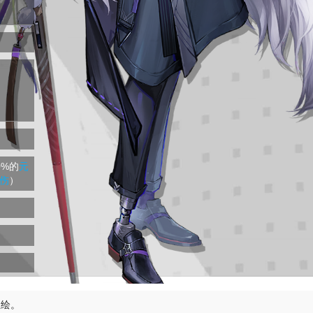
0%的
元
伤
）
立绘。