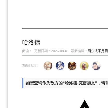
哈洛德
阅读：
更新日期：
2026-08-01
最新编辑：
阿尔法不是贝
跳
跳
页面贡献者 :
到
到
导
搜
航
索
如想查询作为敌方的“哈洛德·克雷加文”，请