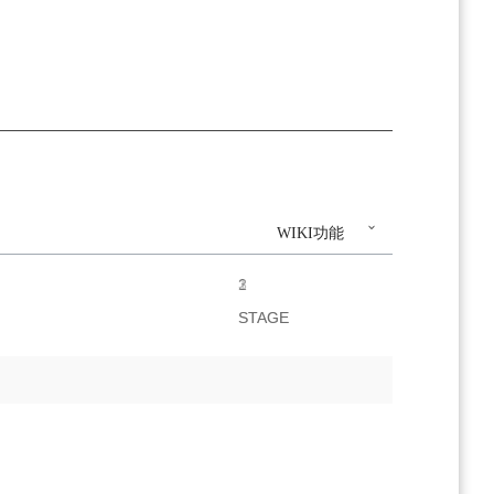
WIKI功能
1
2
3
STAGE
STAGE
STAGE