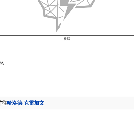
攻略
塔
前往
哈洛德·克雷加文