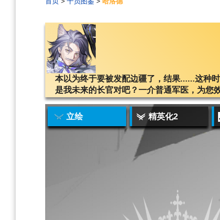
首页
>
干员图鉴
>
哈洛德
编
刷
历
本以为终于要被发配边疆了，结果......
是我未来的长官对吧？一介普通军医，为您
立绘
精英化2