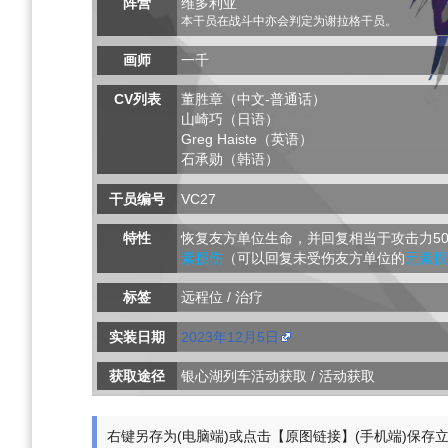
阵营
维多利亚
本干员在战斗中亦会判定为谢拉格干员。
画师
一千
CV列表
董胜章（中文-普通话）
山崎巧（日语）
Greg Haiste（英语）
石承勋（韩语）
干员编号
VC27
特性
恢复友方单位生命，并回复相当于攻击力5
素损伤
（可以回复未受伤友方单位的
元素损
标签
远程位 / 治疗
实装日期
2023年12月5日
获取途径
银心湖列车活动获取 / 活动获取
右键另存为(电脑端)或点击【原图链接】(手机端)保存