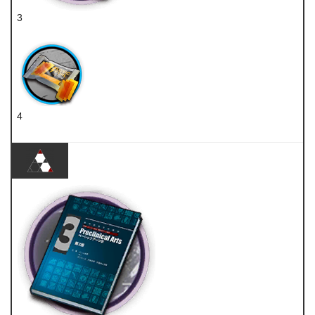
3
五水研磨石
4
扭转醇