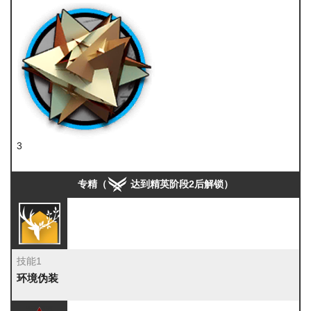
3
RMA70-12
专精（
达到精英阶段2后解锁）
技能1
环境伪装