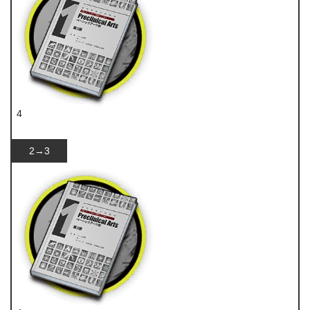
4
技巧概要·卷1
2→3