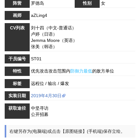
阵营
罗德岛
性别
女
画师
aZLing4
CV列表
刘十四（中文-普通话）
卢婷（日语）
Jemma Moore（英语）
张美（韩语）
干员编号
ST01
特性
优先攻击攻击范围内
防御力最低
的敌方单位
标签
远程位 / 输出 / 爆发
实装日期
2019年4月30日
获取途径
中坚寻访
公开招募
右键另存为(电脑端)或点击【原图链接】(手机端)保存立绘。