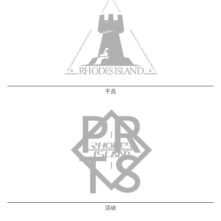
干员
活动