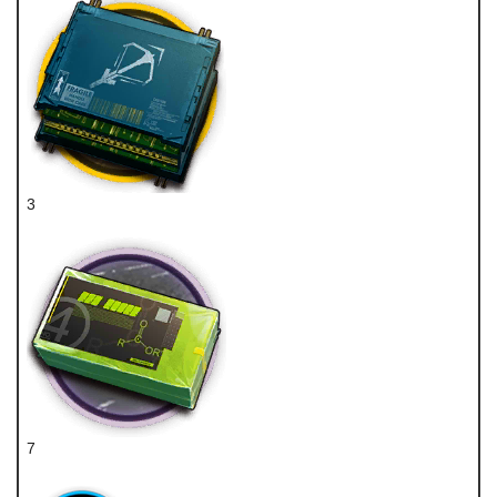
3
狙击双芯片
7
聚酸酯块