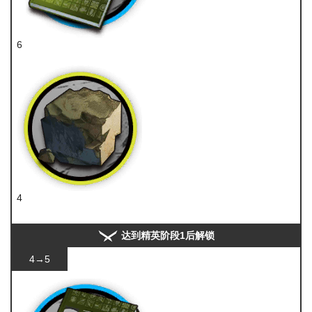
6
技巧概要·卷2
4
固源岩
达到精英阶段1后解锁
4→5