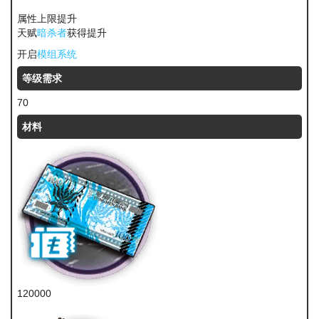
属性上限提升
天赋
暗杀者
获得提升
开启
模组系统
等级需求
70
材料
120000
龙门币