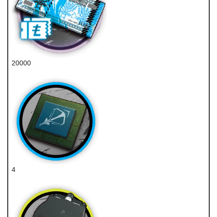
20000
龙门币
4
狙击芯片