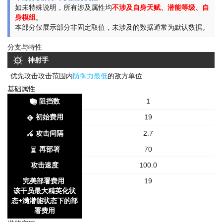
如未特殊说明，所有涉及属性均
不涉及自身天赋、潜能等级、自
身模组
。
本部分仅展示部分非固定取值，未涉及的数据通常为默认数据。
分支与特性
神射手
优先攻击攻击范围内
防御力最低
的敌方单位
基础属性
阻挡数
1
初始费用
19
攻击间隔
2.7
再部署
70
攻击速度
100.0
完美部署费用
19
该干员最大精英化状
态+满潜能状态下的部
署费用