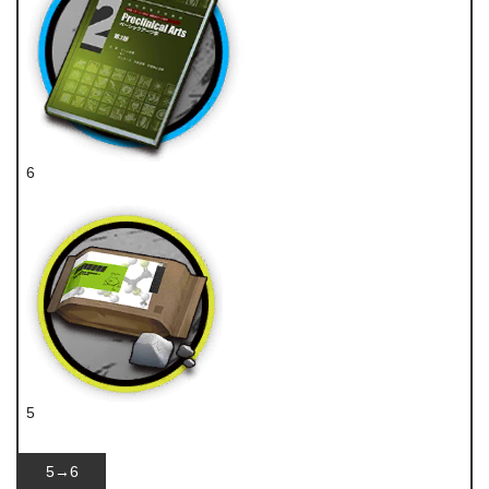
6
技巧概要·卷2
5
糖
5→6