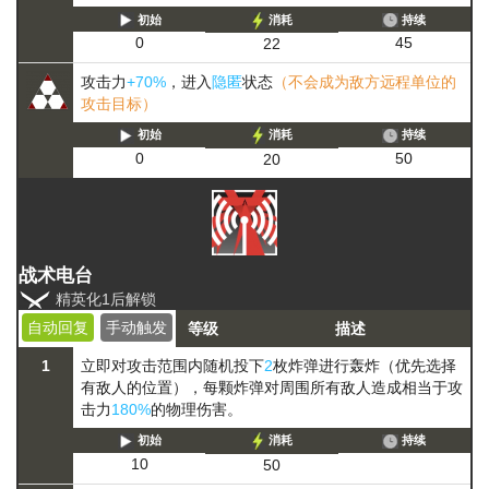
初始
消耗
持续
45
0
22
攻击力
+70%
，进入
隐匿
状态
（不会成为敌方远程单位的
攻击目标）
初始
消耗
持续
50
0
20
战术电台
精英化1后解锁
自动回复
手动触发
等级
描述
1
立即对攻击范围内随机投下
2
枚炸弹进行轰炸（优先选择
有敌人的位置），每颗炸弹对周围所有敌人造成相当于攻
击力
180%
的物理伤害。
初始
消耗
持续
10
50