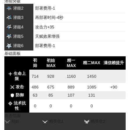
潜能突破
潜能2
部署费用-1
潜能3
再部署时间-4秒
潜能4
攻击力+35
潜能5
天赋效果增强
潜能6
部署费用-1
基础面板
初
初始
精一
精二MAX
满信赖提升
始
MAX
MAX
生命上
714
928
1160
1450
限
攻击
486
675
889
1085
+90
防御
63
85
107
131
法术抗
0
0
0
0
性
攻击范围
初始
精英化1
精英化2