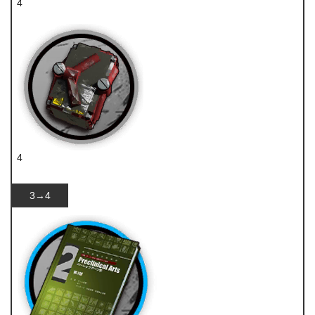
4
技巧概要·卷1
4
破损装置
3→4