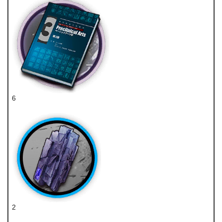
6
技巧概要·卷3
2
轻锰矿