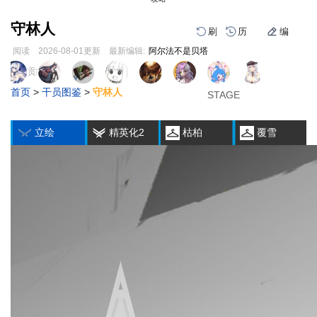
守林人
刷
历
编
阅读
2026-08-01
更新
最新编辑:
阿尔法不是贝塔
跳
跳
页面贡献者 :
1
2
3
到
到
首页
>
干员图鉴
>
守林人
导
搜
STAGE
STAGE
STAGE
编
刷
历
航
索
立绘
精英化2
枯柏
覆雪