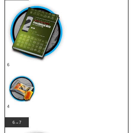
6
技巧概要·卷2
4
扭转醇
6→7