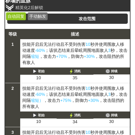
秽壤的血脉
精英化2后解锁
自动回复
手动触发
攻击范围
等级
描述
1
技能开启后无法行动且不受到伤害
10
秒并使周围敌人移
动速度
-60%
；该状态结束后晕眩周围地面敌人
3
秒，攻击
间隔
缩短
，攻击力
+70%
，防御力
+30%
，攻击阻挡的所
有敌人
初始
消耗
持续
30
10
35
2
技能开启后无法行动且不受到伤害
10
秒并使周围敌人移
动速度
-60%
；该状态结束后晕眩周围地面敌人
3
秒，攻击
间隔
缩短）
，攻击力
+75%
，防御力
+30%
，攻击阻挡的
所有敌人
初始
消耗
持续
30
10
34
3
技能开启后无法行动且不受到伤害
10
秒并使周围敌人移