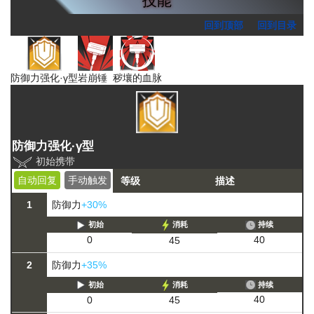
技能
回到顶部
回到目录
防御力强化·γ型
岩崩锤
秽壤的血脉
防御力强化·γ型
初始携带
自动回复
手动触发
等级
描述
1
防御力
+30%
初始
消耗
持续
40
0
45
2
防御力
+35%
初始
消耗
持续
40
0
45