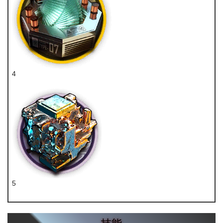
4
晶体电子单元
5
炽合金块