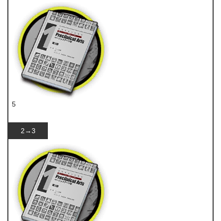
5
技巧概要·卷1
2→3