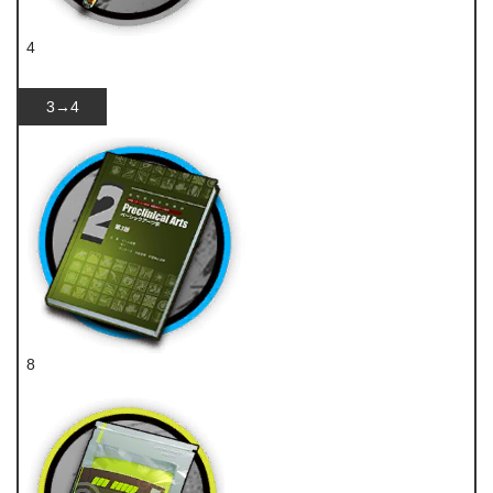
4
双酮
3→4
8
技巧概要·卷2