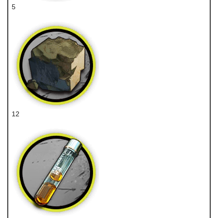
5
重装芯片
12
固源岩