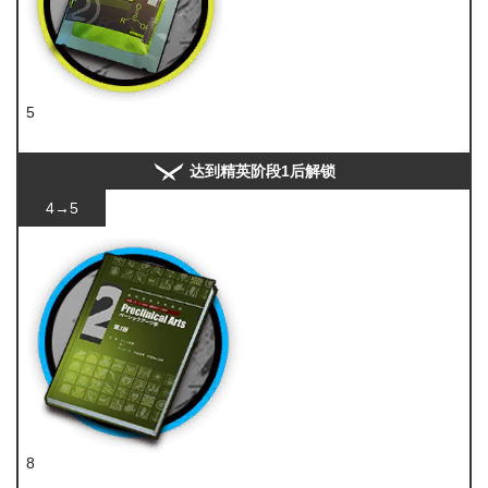
5
聚酸酯
达到精英阶段1后解锁
4→5
8
技巧概要·卷2