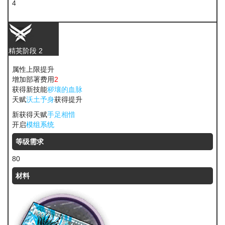
4
酮凝集
精英阶段 2
属性上限提升
增加部署费用
2
获得新技能
秽壤的血脉
天赋
沃土予身
获得提升
新获得天赋
手足相惜
开启
模组系统
等级需求
80
材料