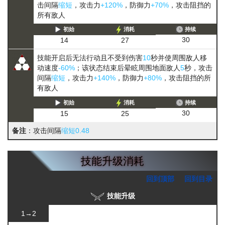
击间隔
缩短
，攻击力
+120%
，防御力
+70%
，攻击阻挡的
所有敌人
初始
消耗
持续
30
14
27
技能开启后无法行动且不受到伤害
10
秒并使周围敌人移
动速度
-60%
；该状态结束后晕眩周围地面敌人
5
秒，攻击
间隔
缩短
，攻击力
+140%
，防御力
+80%
，攻击阻挡的所
有敌人
初始
消耗
持续
30
15
25
备注
：攻击间隔
缩短0.48
技能升级消耗
回到顶部
回到目录
技能升级
1→2