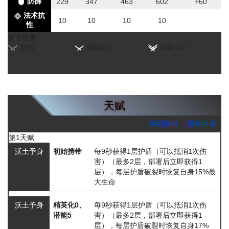
防御
229
347
463
602
+60
法术抗
10
10
10
10
性
攻击范围
初始
精英化1
精英化2
天赋
回到顶部
回到目录
第1天赋
沃土予身
初始携带
每9秒获得1层护盾（可以抵消1次伤
害）（最多2层，部署后立即获得1
层），每层护盾破裂时恢复自身15%最
大生命
沃土予身
精英化0、
每9秒获得1层护盾（可以抵消1次伤
潜能5
害）（最多2层，部署后立即获得1
层），每层护盾破裂时恢复自身17%