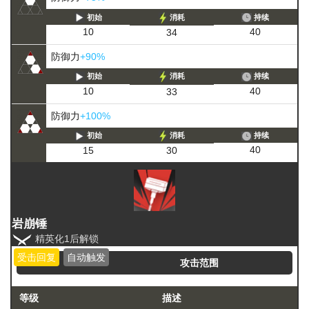
初始
消耗
持续
40
10
34
防御力
+90%
初始
消耗
持续
40
10
33
防御力
+100%
初始
消耗
持续
40
15
30
岩崩锤
精英化1后解锁
受击回复
自动触发
攻击范围
等级
描述