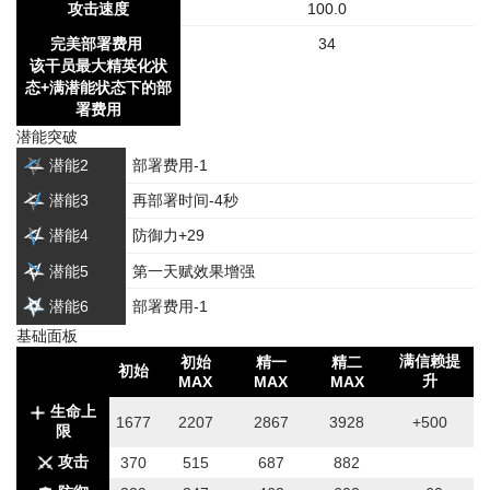
攻击速度
100.0
完美部署费用
34
该干员最大精英化状
态+满潜能状态下的部
署费用
潜能突破
潜能2
部署费用-1
潜能3
再部署时间-4秒
潜能4
防御力+29
潜能5
第一天赋效果增强
潜能6
部署费用-1
基础面板
满信赖提
初始
精一
精二
初始
升
MAX
MAX
MAX
生命上
1677
2207
2867
3928
+500
限
攻击
370
515
687
882