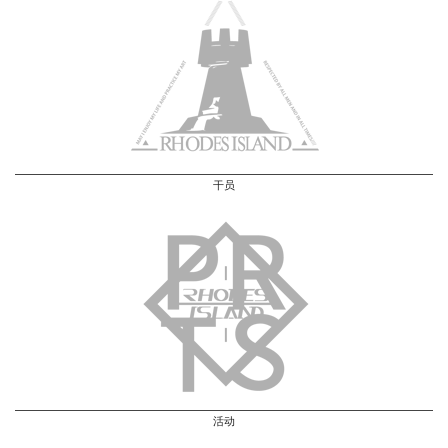
干员
活动