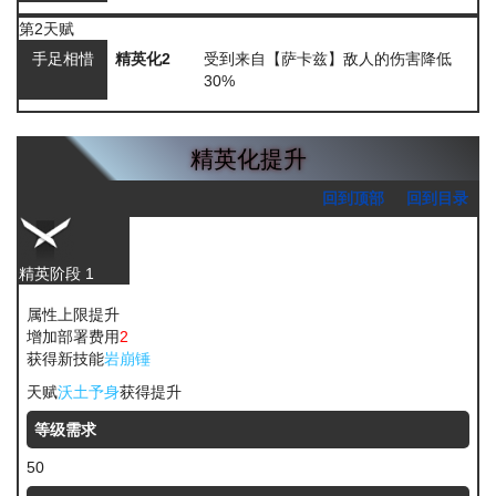
第2天赋
手足相惜
精英化2
受到来自【萨卡兹】敌人的伤害降低
30%
精英化提升
回到顶部
回到目录
精英阶段 1
属性上限提升
增加部署费用
2
获得新技能
岩崩锤
天赋
沃土予身
获得提升
等级需求
50