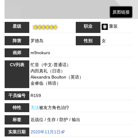
原图链接
原图链接
原图链接
原图链接
原图链接
星级
职业
重装
阵营
罗德岛
性别
女
画师
m9nokuro
CV列表
忙音（中文-普通话）
内田真礼（日语）
Alexandra Boulton（英语）
金睿临（韩语）
干员编号
R159
特性
无法
被友方角色治疗
标签
近战位 / 生存 / 防护 / 输出
实装日期
2020年11月1日