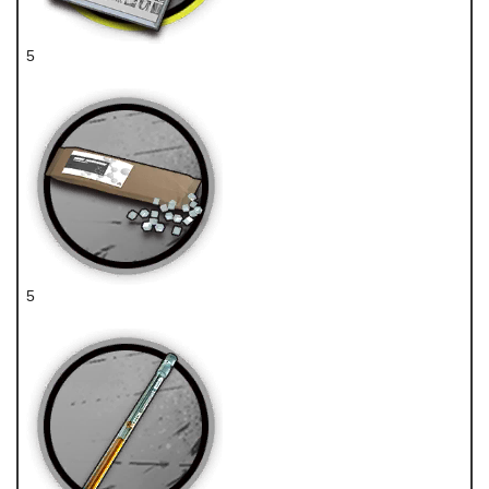
5
技巧概要·卷1
5
代糖