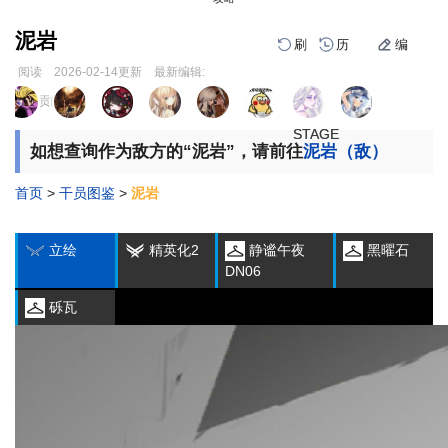
泥岩
刷
历
编
阅读
2026-02-14
更新
最新编辑:
跳
跳
页面贡献者 :
1
2
3
1
2
3
到
到
导
搜
STAGE
STAGE
STAGE
STAGE
STAGE
STAGE
如想查询作为敌方的“泥岩”，请前往
泥岩（敌）
航
索
首页
>
干员图鉴
>
泥岩
编
刷
历
立绘
精英化2
静谧午夜
黑曜石
DN06
砾瓦