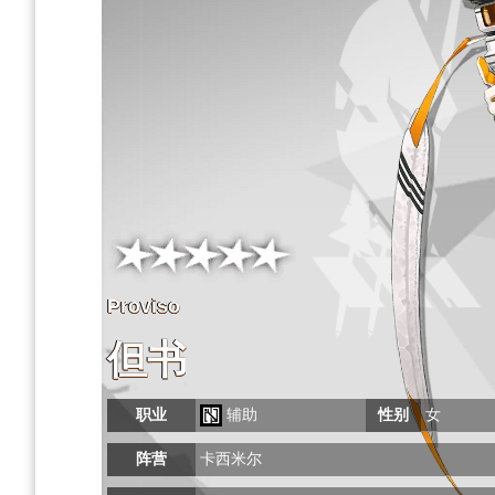
Proviso
但书
职业
辅助
性别
女
阵营
卡西米尔