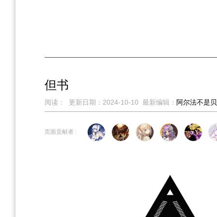
但书
阅读：
更新日期：
2024-10-10
最新编辑：
阿尔法不是贝
跳
跳
页面贡献者 :
到
到
导
搜
航
索