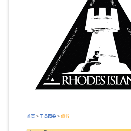
首页
>
干员图鉴
>
但书
编
刷
历