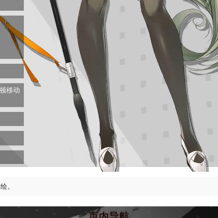
顿
移动
立绘。
页内导航