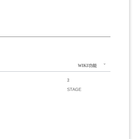
WIKI功能
1
2
3
STAGE
STAGE
STAGE