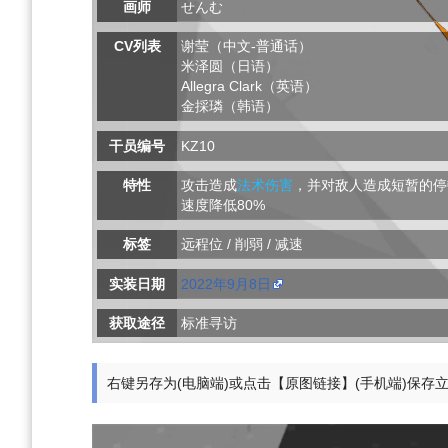
画师
せんむ
CV列表
谢莹（中文-普通话）
米泽圆（日语）
Allegra Clark（英语）
金採璘（韩语）
干员编号
KZ10
特性
攻击造成
法术伤害
，并对敌人造成短暂的
停
速度降低80%
标签
远程位 / 削弱 / 减速
实装日期
2022年9月8日
获取途径
标准寻访
右键另存为(电脑端)或点击【原图链接】(手机端)保存