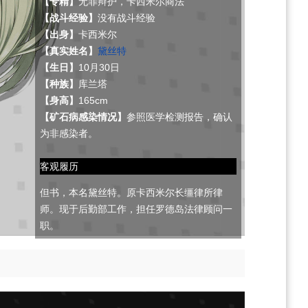
【专精】
无罪辩护，卡西米尔商法
【战斗经验】
没有战斗经验
【出身】
卡西米尔
【真实姓名】
黛丝特
【生日】
10月30日
【种族】
库兰塔
【身高】
165cm
【矿石病感染情况】
参照医学检测报告，确认
为非感染者。
客观履历
但书，本名黛丝特。原卡西米尔长缰律所律
师。现于后勤部工作，担任罗德岛法律顾问一
职。