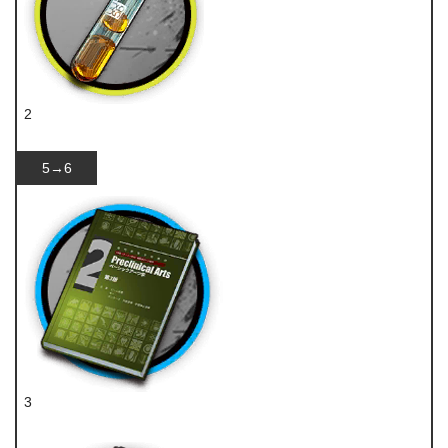
2
酮凝集
5→6
3
技巧概要·卷2