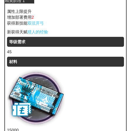
精英阶段 1
属性上限提升
增加部署费用
2
获得新技能
双弦开弓
新获得天赋
猎人的经验
等级需求
45
材料
15000