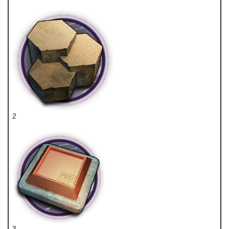
技巧概要·卷3
2
提纯源岩
3