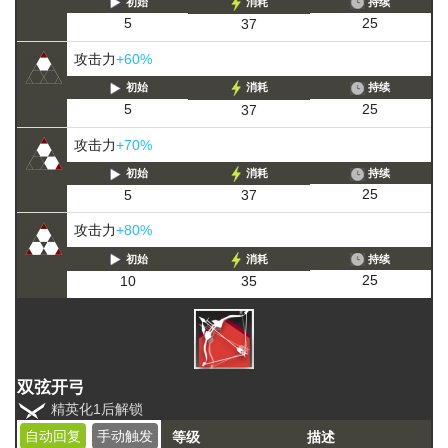
初始
消耗
持续
25
5
37
攻击力
+60%
初始
消耗
持续
25
5
37
攻击力
+70%
初始
消耗
持续
25
5
37
攻击力
+80%
初始
消耗
持续
25
10
35
双弦开弓
精英化1后解锁
自动回复
手动触发
等级
描述