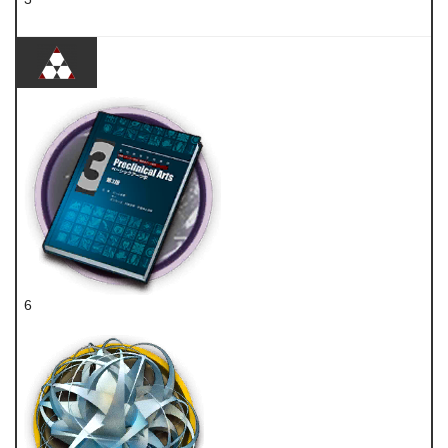
五水研磨石
6
技巧概要·卷3