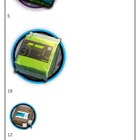
5
狙击芯片组
18
聚酸酯组
12