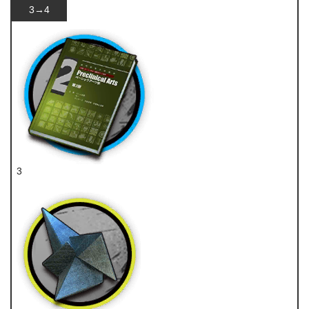
3→4
3
技巧概要·卷2