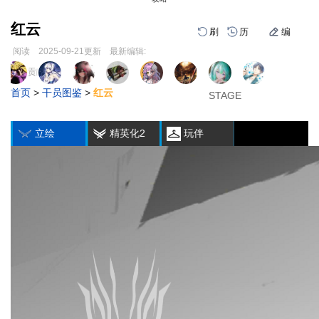
红云
刷
历
编
阅读
2025-09-21
更新
最新编辑:
跳
跳
页面贡献者 :
1
2
3
到
到
首页
>
干员图鉴
>
红云
导
搜
STAGE
STAGE
STAGE
编
刷
历
航
索
立绘
精英化2
玩伴