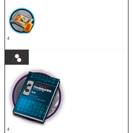
五水研磨石
4
扭转醇
4