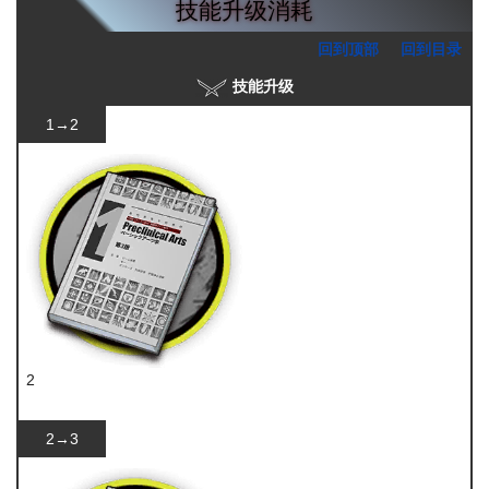
技能升级消耗
回到顶部
回到目录
技能升级
1→2
2
技巧概要·卷1
2→3