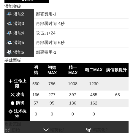
潜能突破
潜能2
部署费用-1
潜能3
再部署时间-4秒
潜能4
攻击力+24
潜能5
再部署时间-6秒
潜能6
部署费用-1
基础面板
初
初始
精一
精二MAX
满信赖提升
始
MAX
MAX
生命上
550
786
1008
1230
限
攻击
166
277
397
485
+65
防御
57
95
136
162
法术抗
0
0
0
0
性
攻击范围
初始
精英化1
精英化2