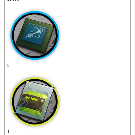
龙门币
3
狙击芯片
1