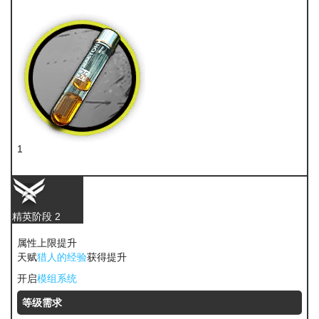
聚酸酯
1
酮凝集
精英阶段 2
属性上限提升
天赋
猎人的经验
获得提升
开启
模组系统
等级需求