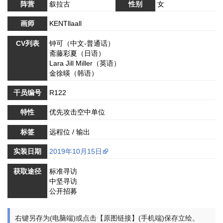
阵营
叙拉古
性别
女
画师
KENTllaall
CV列表
钟可（中文-普通话）
斋藤彩夏（日语）
Lara Jill Miller（英语）
金徐暎（韩语）
干员编号
R122
特性
优先攻击空中单位
标签
远程位 / 输出
实装日期
2019年10月15日
获取途径
标准寻访
中坚寻访
公开招募
右键另存为(电脑端)或点击【原图链接】(手机端)保存立绘。