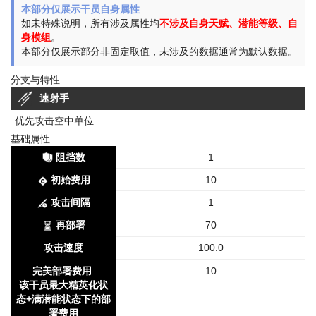
本部分仅展示干员自身属性
如未特殊说明，所有涉及属性均
不涉及自身天赋、潜能等级、自
身模组
。
本部分仅展示部分非固定取值，未涉及的数据通常为默认数据。
分支与特性
速射手
优先攻击空中单位
基础属性
阻挡数
1
初始费用
10
攻击间隔
1
再部署
70
攻击速度
100.0
完美部署费用
10
该干员最大精英化状
态+满潜能状态下的部
署费用