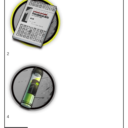
2
技巧概要·卷1
4
酯原料