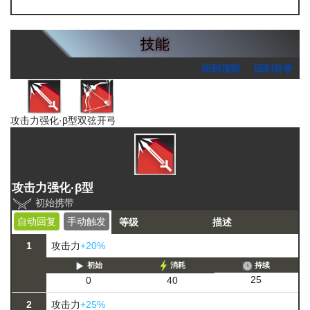
糖组
技能
回到顶部
回到目录
攻击力强化·β型
双弦开弓
攻击力强化·β型
初始携带
自动回复
手动触发
等级
描述
1
攻击力
+20%
初始
消耗
持续
25
0
40
2
攻击力
+25%