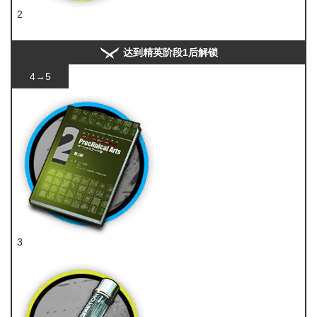
2
异铁
达到精英阶段1后解锁
4→5
3
技巧概要·卷2