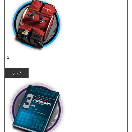
2
全新装置
6→7