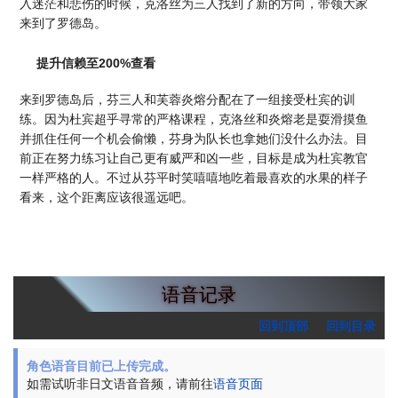
入迷茫和悲伤的时候，克洛丝为三人找到了新的方向，带领大家
来到了罗德岛。
提升信赖至200%查看
来到罗德岛后，芬三人和芙蓉炎熔分配在了一组接受杜宾的训
练。因为杜宾超乎寻常的严格课程，克洛丝和炎熔老是耍滑摸鱼
并抓住任何一个机会偷懒，芬身为队长也拿她们没什么办法。目
前正在努力练习让自己更有威严和凶一些，目标是成为杜宾教官
一样严格的人。不过从芬平时笑嘻嘻地吃着最喜欢的水果的样子
看来，这个距离应该很遥远吧。
语音记录
回到顶部
回到目录
角色语音目前已上传完成。
如需试听非日文语音音频，请前往
语音页面