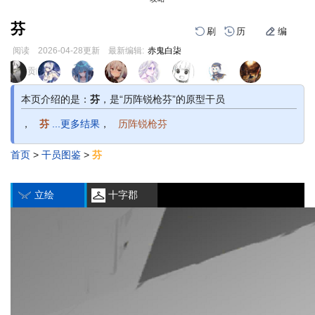
芬
刷
历
编
阅读
2026-04-28
更新
最新编辑:
赤鬼白柒
跳
跳
页面贡献者 :
到
到
导
搜
本页介绍的是：
芬
，是“历阵锐枪芬”的原型干员
航
索
，
芬
...更多结果
，
历阵锐枪芬
首页
>
干员图鉴
>
芬
编
刷
历
立绘
十字郡