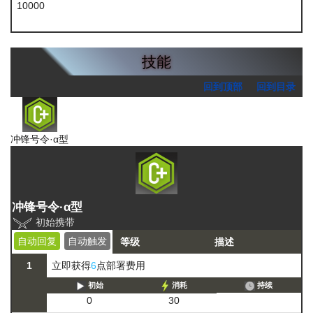
10000
龙门币
技能
回到顶部
回到目录
冲锋号令·α型
冲锋号令·α型
初始携带
自动回复
自动触发
等级
描述
1
立即获得
6
点部署费用
初始
消耗
持续
0
30