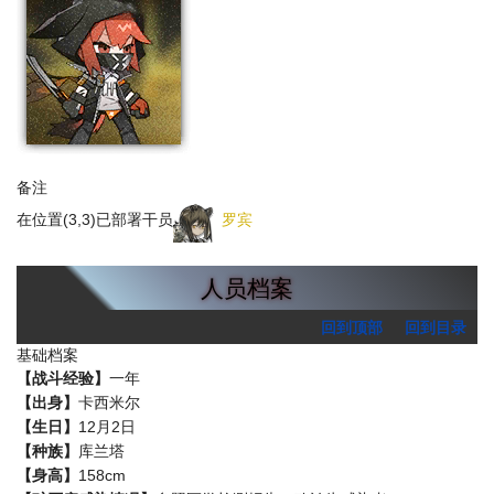
弑君者（敌）
备注
在位置(3,3)已部署干员
罗宾
人员档案
回到顶部
回到目录
基础档案
【战斗经验】
一年
【出身】
卡西米尔
【生日】
12月2日
【种族】
库兰塔
【身高】
158cm