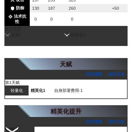
防御
130
187
260
+50
法术抗
0
0
0
性
攻击范围
初始
精英化1
天赋
回到顶部
回到目录
第1天赋
轻量化
精英化1
自身部署费用-1
精英化提升
回到顶部
回到目录