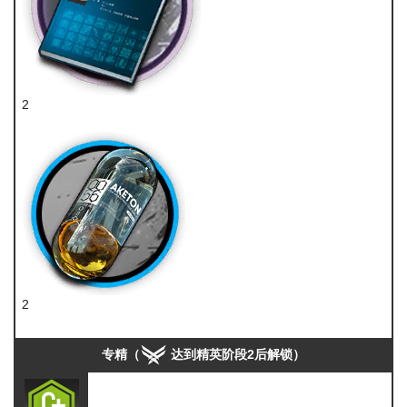
2
技巧概要·卷3
2
酮凝集组
专精（
达到精英阶段2后解锁）