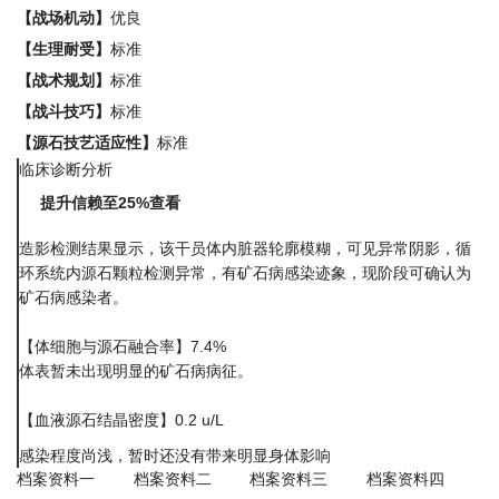
【战场机动】
优良
【生理耐受】
标准
【战术规划】
标准
【战斗技巧】
标准
【源石技艺适应性】
标准
临床诊断分析
提升信赖至25%查看
造影检测结果显示，该干员体内脏器轮廓模糊，可见异常阴影，循
环系统内源石颗粒检测异常，有矿石病感染迹象，现阶段可确认为
矿石病感染者。
【体细胞与源石融合率】7.4%
体表暂未出现明显的矿石病病征。
【血液源石结晶密度】0.2 u/L
感染程度尚浅，暂时还没有带来明显身体影响
档案资料一
档案资料二
档案资料三
档案资料四