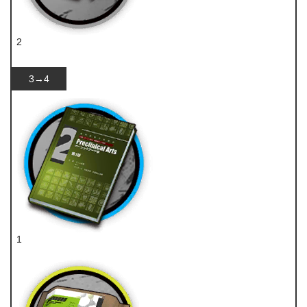
2
源岩
3→4
1
技巧概要·卷2