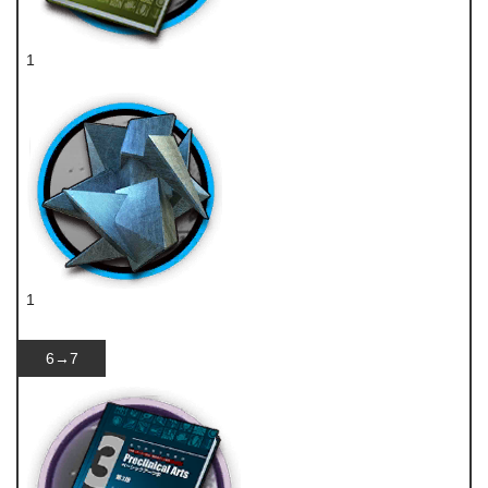
1
技巧概要·卷2
1
异铁组
6→7