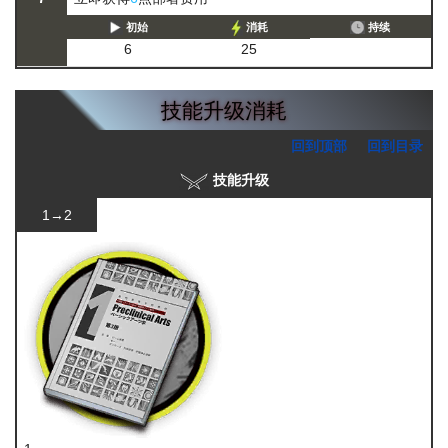
初始
消耗
持续
6
25
技能升级消耗
回到顶部
回到目录
技能升级
1→2