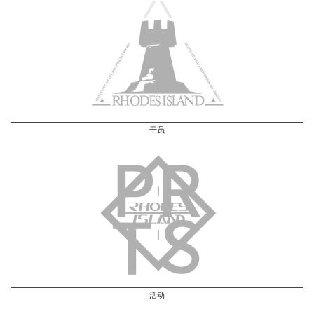
干员
活动