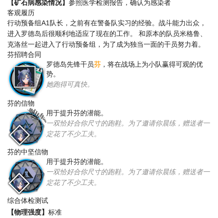
【矿石病感染情况】
参照医学检测报告，确认为感染者
客观履历
行动预备组A1队长，之前有在警备队实习的经验。战斗能力出众，
进入罗德岛后很顺利地适应了现在的工作。 和原本的队员米格鲁、
克洛丝一起进入了行动预备组，为了成为独当一面的干员努力着。
芬招聘合同
罗德岛先锋干员
芬
，将在战场上为小队赢得可观的优
势。
她跑得可真快。
芬的信物
用于提升芬的潜能。
一双恰好合你尺寸的跑鞋。为了邀请你晨练，赠送者一
定花了不少工夫。
芬的中坚信物
用于提升芬的潜能。
一双恰好合你尺寸的跑鞋。为了邀请你晨练，赠送者一
定花了不少工夫。
综合体检测试
【物理强度】
标准