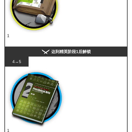
1
糖
达到精英阶段1后解锁
4→5
1