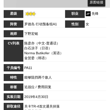
原图链接
原图链接
星级
职业
先锋
阵营
罗德岛 行动预备组A1
性别
女
画师
下野宏铭
CV列表
陈彦亦（中文-普通话）
白石凉子（日语）
Norma Butikofer（英语）
金贺娄（韩语）
干员编号
PA11
特性
能够阻挡两个敌人
标签
近战位 / 费用回复
实装日期
2019年4月30日
获取途径
关卡TR-4首次通关掉落