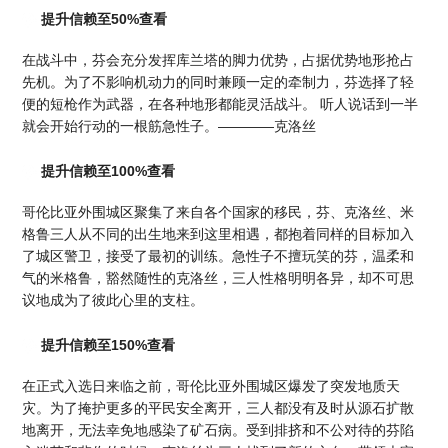
提升信赖至50%查看
在战斗中，芬会充分发挥库兰塔的脚力优势，占据优势地形抢占
先机。为了不影响机动力的同时兼顾一定的牵制力，芬选择了轻
便的短枪作为武器，在各种地形都能灵活战斗。 听人说话到一半
就会开始行动的一根筋急性子。————克洛丝
提升信赖至100%查看
哥伦比亚外围城区聚集了来自各个国家的移民，芬、克洛丝、米
格鲁三人从不同的出生地来到这里相遇，都抱着同样的目标加入
了城区警卫，接受了最初的训练。急性子不擅玩笑的芬，温柔和
气的米格鲁，豁然随性的克洛丝，三人性格明明各异，却不可思
议地成为了彼此心里的支柱。
提升信赖至150%查看
在正式入选日来临之前，哥伦比亚外围城区爆发了突发地质天
灾。为了掩护更多的平民安全离开，三人都没有及时从源石扩散
地离开，无法幸免地感染了矿石病。受到排挤和不公对待的芬陷