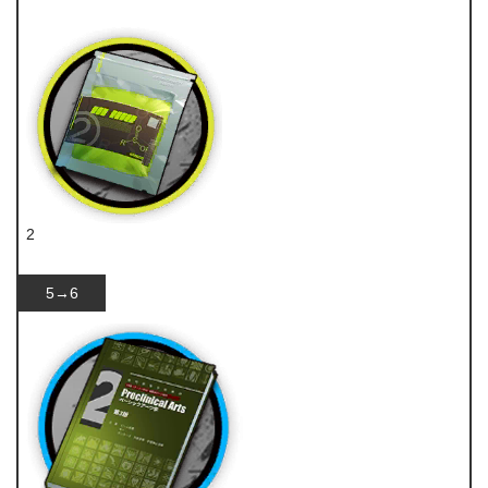
技巧概要·卷2
2
聚酸酯
5→6