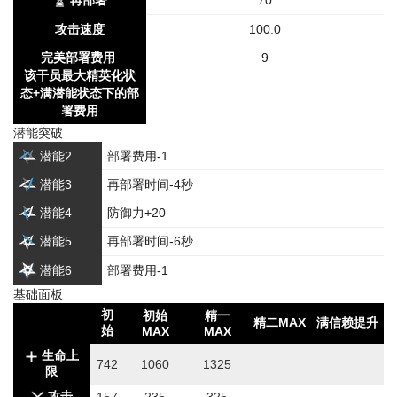
再部署
70
攻击速度
100.0
完美部署费用
9
该干员最大精英化状
态+满潜能状态下的部
署费用
潜能突破
潜能2
部署费用-1
潜能3
再部署时间-4秒
潜能4
防御力+20
潜能5
再部署时间-6秒
潜能6
部署费用-1
基础面板
初
初始
精一
精二MAX
满信赖提升
始
MAX
MAX
生命上
742
1060
1325
限
攻击
157
235
325