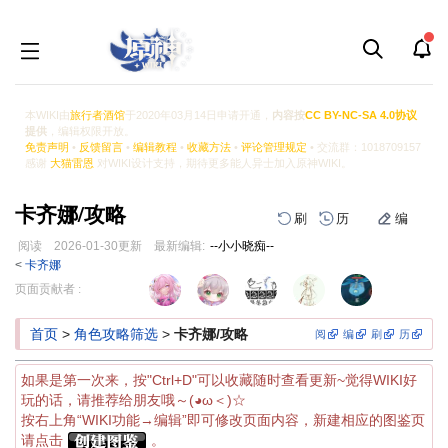
本WIKI由
旅行者酒馆
于2020年03月14日申请开通，
内容按
CC BY-NC-SA 4.0协议
提供
，编辑权限开放。
免责声明
•
反馈留言
•
编辑教程
•
收藏方法
•
评论管理规定
• 交流群：1018709157
感谢
大猫雷恩
对WIKI设计支持，期待更多能人异士加入原神WIKI。
卡齐娜/攻略
刷
历
编
阅读
2026-01-30
更新
最新编辑:
--小小晓痴--
<
卡齐娜
跳
跳
页面贡献者 :
到
到
导
搜
首页
>
角色攻略筛选
>
卡齐娜/攻略
阅
编
刷
历
航
索
如果是第一次来，按"Ctrl+D"可以收藏随时查看更新~觉得WIKI好
玩的话，请推荐给朋友哦～(◕ω＜)☆
按右上角“WIKI功能→编辑”即可修改页面内容，新建相应的图鉴页
请点击
。