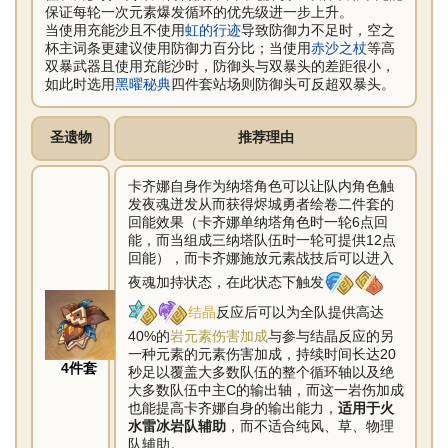
保证每轮一次元素爆发循环的优先级进一步上升。
当使用充能沙且不使用
虹的行迹
导致防御力不足时，空之
杯主词条更建议使用防御力百分比；当使用
赤沙之杖
等高
双暴武器且使用充能沙时，防御头与双暴头的差距很小，
如此时选用
黑曜秘典
四件套站场则防御头可反超双暴头。
圣遗物
推荐理由
卡齐娜自身作为纳塔角色可以让队内角色触
发夜魂迸发从而获得烬城勇者绘卷二件套的
回能效果（卡齐娜单纳塔角色时一轮6点回
能，而当组成三纳塔队伍时一轮可提供12点
回能），而卡齐娜施放元素战技后可以进入
夜魂加持状态，在此状态下触发
结晶
反应后可以为全队提供高达
40%的
岩元素伤害加成
与参与结晶反应的另
一种元素的元素伤害加成，持续时间长达20
4件套
秒足以覆盖大多数队伍的整个循环轴以及绝
大多数队伍中主C的输出轴，而这一岩伤加成
也能提高卡齐娜自身的输出能力，
适用于火
水雷冰岩队辅助
，而不适合纯风、草、物理
队辅助。