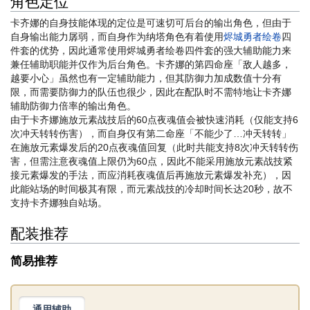
角色定位
卡齐娜的自身技能体现的定位是可速切可后台的输出角色，但由于
自身输出能力孱弱，而自身作为纳塔角色有着使用
烬城勇者绘卷
四
件套的优势，因此通常使用烬城勇者绘卷四件套的强大辅助能力来
兼任辅助职能并仅作为后台角色。卡齐娜的第四命座「敌人越多，
越要小心」虽然也有一定辅助能力，但其防御力加成数值十分有
限，而需要防御力的队伍也很少，因此在配队时不需特地让卡齐娜
辅助防御力倍率的输出角色。
由于卡齐娜施放元素战技后的60点夜魂值会被快速消耗（仅能支持6
次冲天转转伤害），而自身仅有第二命座「不能少了…冲天转转」
在施放元素爆发后的20点夜魂值回复（此时共能支持8次冲天转转伤
害，但需注意夜魂值上限仍为60点，因此不能采用施放元素战技紧
接元素爆发的手法，而应消耗夜魂值后再施放元素爆发补充），因
此能站场的时间极其有限，而元素战技的冷却时间长达20秒，故不
支持卡齐娜独自站场。
配装推荐
简易推荐
通用辅助