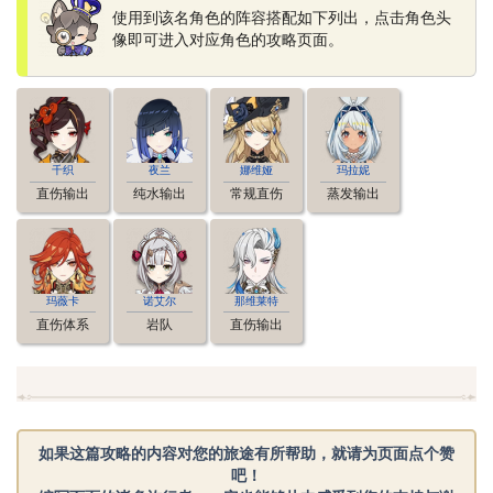
使用到该名角色的阵容搭配如下列出，点击角色头
像即可进入对应角色的攻略页面。
千织
夜兰
娜维娅
玛拉妮
直伤输出
纯水输出
常规直伤
蒸发输出
玛薇卡
诺艾尔
那维莱特
直伤体系
岩队
直伤输出
如果这篇攻略的内容对您的旅途有所帮助，就请为页面点个赞
吧！