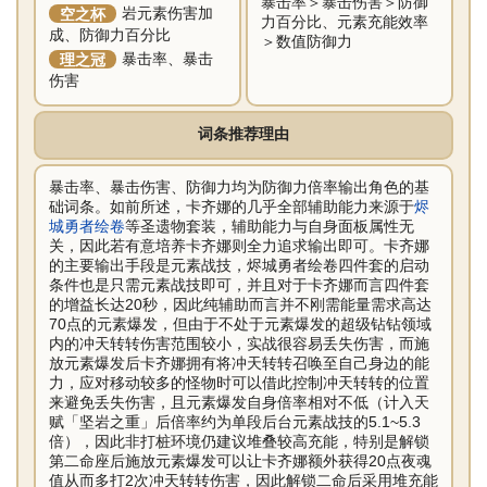
暴击率＞暴击伤害＞防御
空之杯
岩元素伤害加
力百分比、元素充能效率
成、防御力百分比
＞数值防御力
理之冠
暴击率、暴击
伤害
词条推荐理由
暴击率、暴击伤害、防御力均为防御力倍率输出角色的基
础词条。如前所述，卡齐娜的几乎全部辅助能力来源于
烬
城勇者绘卷
等圣遗物套装，辅助能力与自身面板属性无
关，因此若有意培养卡齐娜则全力追求输出即可。卡齐娜
的主要输出手段是元素战技，烬城勇者绘卷四件套的启动
条件也是只需元素战技即可，并且对于卡齐娜而言四件套
的增益长达20秒，因此纯辅助而言并不刚需能量需求高达
70点的元素爆发，但由于不处于元素爆发的超级钻钻领域
内的冲天转转伤害范围较小，实战很容易丢失伤害，而施
放元素爆发后卡齐娜拥有将冲天转转召唤至自己身边的能
力，应对移动较多的怪物时可以借此控制冲天转转的位置
来避免丢失伤害，且元素爆发自身倍率相对不低（计入天
赋「坚岩之重」后倍率约为单段后台元素战技的5.1~5.3
倍），因此非打桩环境仍建议堆叠较高充能，特别是解锁
第二命座后施放元素爆发可以让卡齐娜额外获得20点夜魂
值从而多打2次冲天转转伤害，因此解锁二命后采用堆充能