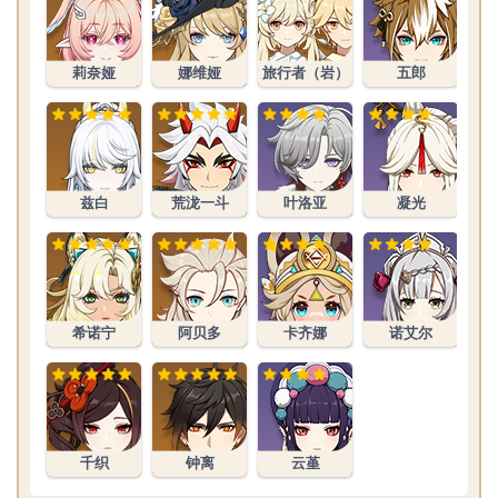
莉奈娅
娜维娅
旅行者（岩）
五郎
兹白
荒泷一斗
叶洛亚
凝光
希诺宁
阿贝多
卡齐娜
诺艾尔
千织
钟离
云堇