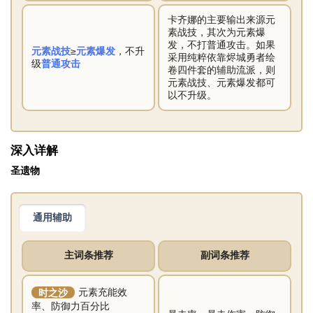
卡齐娜的主要输出来源元
素战技，其次为元素爆
发，不打普通攻击。如果
元素战技
≥
元素爆发
，不升
采用纯粹依靠烬城勇者绘
级
普通攻击
卷四件套的辅助流派，则
元素战技、元素爆发都可
以不升级。
深入详解
圣遗物
通用辅助
主词条推荐
副词条推荐
时之沙
元素充能效
率、防御力百分比