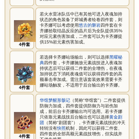
若火水雷冰队伍中已有其他可进入夜魂加持
状态的角色装备了烬城勇者绘卷四件套，则
卡齐娜可以考虑使用
悠古的磐岩
四件套在卡
齐娜拾取结晶反应的晶片后为全队提供35%
对应元素伤害加成，二件套可以为卡齐娜提
供15%岩元素伤害加成。
4件套
若选择卡齐娜站场输出，则可以选择
黑曜秘
典
四件套，卡齐娜施放元素战技进入夜魂加
持状态后可以获得二件套的全增伤，在夜魂
加持状态下消耗夜魂值可以获得四件套的高
额暴击率加成。需注意该套装效果需要卡齐
娜站场触发，不适用于后台输出的卡齐娜。
4件套
华馆梦醒形骸记
（简称“华馆套”）二件套提供
防御力加成，四件套提供防御力与岩伤加
成，前后台卡齐娜输出均可选用。若卡齐娜
只依靠元素战技后台输出也可以选择
黄金剧
团
（简称“剧团套”），卡齐娜元素战技的冲天
转转没有
快照
机制，因此可以获得二件套、
四件套的全部高额元素战技增伤，但实战并
4件套