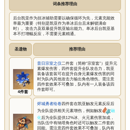
词条推荐理由
后台凯亚作为挂冰辅助需要以确保循环为先，元素充能效
率最为重要（特别是凯亚作为单冰后台且未解锁满命
时）。攻击力及双暴提升凯亚输出能力。单冰后台凯亚基
本不打增幅反应，不需要元素精通。
圣遗物
推荐理由
昔日宗室之仪
二件套（简称“宗室套”）提升元
素爆发伤害，四件套提升全队攻击力，凯亚
装备该套装可在提升自身元素爆发伤害的同
时为队内其他攻击力输出角色增伤。需注意
四件套效果不可叠加，队内有一人装备该四
件套即可。
4件套
烬城勇者绘卷
四件套在凯亚触发元素反应后
为全队提供相关元素增伤，例如触发
融
化
后为全队提供12%冰、火元素伤害加成，
当队伍中有纳塔角色时还可以触发二件套的
回能。需注意四件套效果不可叠加，队内有