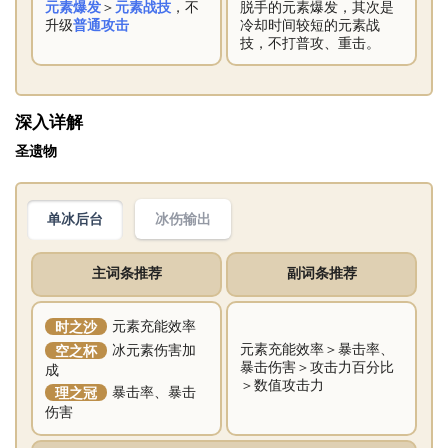
元素爆发
＞
元素战技
，不
脱手的元素爆发，其次是
升级
普通攻击
冷却时间较短的元素战
技，不打普攻、重击。
深入详解
圣遗物
冰伤输出
单冰后台
主词条推荐
副词条推荐
时之沙
元素充能效率
元素充能效率＞暴击率、
空之杯
冰元素伤害加
暴击伤害＞攻击力百分比
成
＞数值攻击力
理之冠
暴击率、暴击
伤害