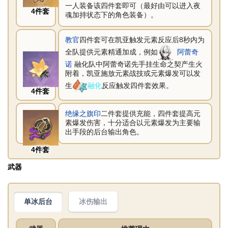
一人装备该四件套即可（最好由可以进入夜
4件套
魂加持状态下的角色装备）。
教官
四件套可在凯亚触发元素反应后8秒内为
全队提供元素精通加成，例如
阿蕾奇
诺
融化队中阿蕾奇诺先手挂生命之契产生火
附着，凯亚施放元素战技或元素爆发可以发
生
融化
反应触发四件套效果。
4件套
绝缘之旗印
二件套提供充能，四件套提高元
素爆发伤害，十分适合以元素爆发为主要输
出手段的后台输出角色。
4件套
武器
冰伤输出
单冰后台