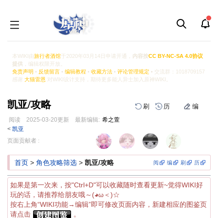
本WIKI由
旅行者酒馆
于2020年03月14日申请开通，
内容按
CC BY-NC-SA 4.0协议
提供
，编辑权限开放。
免责声明
•
反馈留言
•
编辑教程
•
收藏方法
•
评论管理规定
• 交流群：1018709157
感谢
大猫雷恩
对WIKI设计支持，期待更多能人异士加入原神WIKI。
凯亚/攻略
刷
历
编
阅读
2025-03-20
更新
最新编辑:
希之萱
<
凯亚
跳
跳
页面贡献者 :
到
到
导
搜
首页
>
角色攻略筛选
>
凯亚/攻略
阅
编
刷
历
航
索
如果是第一次来，按"Ctrl+D"可以收藏随时查看更新~觉得WIKI好
玩的话，请推荐给朋友哦～(◕ω＜)☆
按右上角“WIKI功能→编辑”即可修改页面内容，新建相应的图鉴页
请点击
。