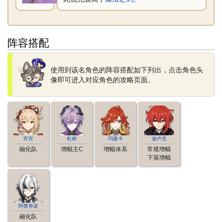
阵容搭配
使用到该名角色的阵容搭配如下列出，点击角色头
像即可进入对应角色的攻略页面。
宵宫
杜林
玛薇卡
迪卢克
融化队
增幅主C
增幅体系
常规增幅
下落增幅
阿蕾奇诺
融化队