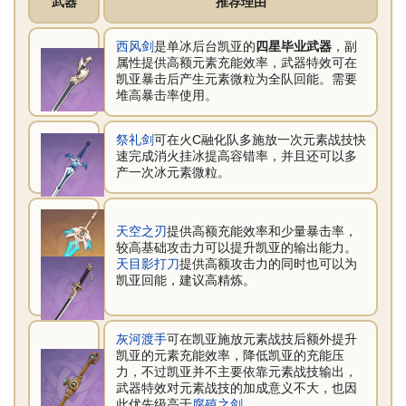
武器
推荐理由
西风剑
是单冰后台凯亚的
四星毕业武器
，副
属性提供高额元素充能效率，武器特效可在
凯亚暴击后产生元素微粒为全队回能。需要
堆高暴击率使用。
祭礼剑
可在火C融化队多施放一次元素战技快
速完成消火挂冰提高容错率，并且还可以多
产一次冰元素微粒。
天空之刃
提供高额充能效率和少量暴击率，
较高基础攻击力可以提升凯亚的输出能力。
天目影打刀
提供高额攻击力的同时也可以为
凯亚回能，建议高精炼。
灰河渡手
可在凯亚施放元素战技后额外提升
凯亚的元素充能效率，降低凯亚的充能压
力，不过凯亚并不主要依靠元素战技输出，
武器特效对元素战技的加成意义不大，也因
此优先级高于
腐殖之剑
。