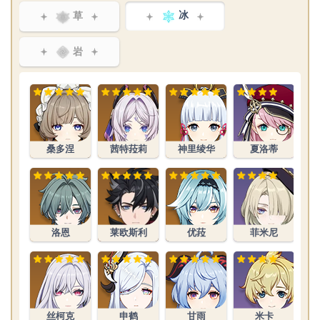
草
冰
岩
桑多涅
茜特菈莉
神里绫华
夏洛蒂
洛恩
莱欧斯利
优菈
菲米尼
丝柯克
申鹤
甘雨
米卡