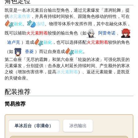
角色定位
凯亚是一名冰元素后台输出型角色，通过元素爆发「凛冽轮舞」提
供
冰元素伤害
，并具有持续时间较长、跟随角色移动的特性，可在
融化
、
冻结
、物理等体系中发挥作用，其中在融化体系，
既可以辅助
火元素附着
较慢的输出角色（如
阿蕾奇诺
、
迪卢克
）造成
融化
，也可以选择搭配
火元素附着
较快的角色
（如
香菱
）而让自身造成
融化
。
第二命座「无尽的霜舞」和第六命座「轮旋的冰凌」可强化凯亚的
元素爆发，分别提供：击杀敌人时延长持续时间、产生额外的寒冰
之棱（增加伤害倍率，提高
冰元素附着
）、返还元素能量，是凯亚
的关键命座。
配装推荐
简易推荐
冰伤输出
单冰后台（非满命）