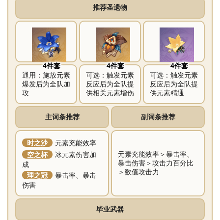
推荐圣遗物
4件套
4件套
4件套
通用：施放元素
可选：触发元素
可选：触发元素
爆发后为全队加
反应后为全队提
反应后为全队提
攻
供相关元素增伤
供元素精通
主词条推荐
副词条推荐
时之沙
元素充能效率
元素充能效率＞暴击率、
空之杯
冰元素伤害加
暴击伤害＞攻击力百分比
成
＞数值攻击力
理之冠
暴击率、暴击
伤害
毕业武器